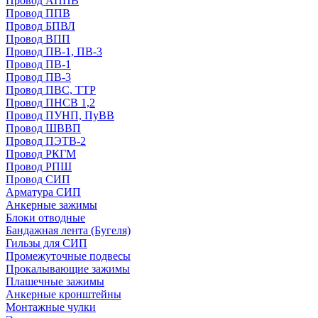
Провод АППВ
Провод ППВ
Провод БПВЛ
Провод ВПП
Провод ПВ-1, ПВ-3
Провод ПВ-1
Провод ПВ-3
Провод ПВС, ТТР
Провод ПНСВ 1,2
Провод ПУНП, ПуВВ
Провод ШВВП
Провод ПЭТВ-2
Провод РКГМ
Провод РПШ
Провод СИП
Арматура СИП
Анкерные зажимы
Блоки отводные
Бандажная лента (Бугеля)
Гильзы для СИП
Промежуточные подвесы
Прокалывающие зажимы
Плашечные зажимы
Анкерные кронштейны
Монтажные чулки