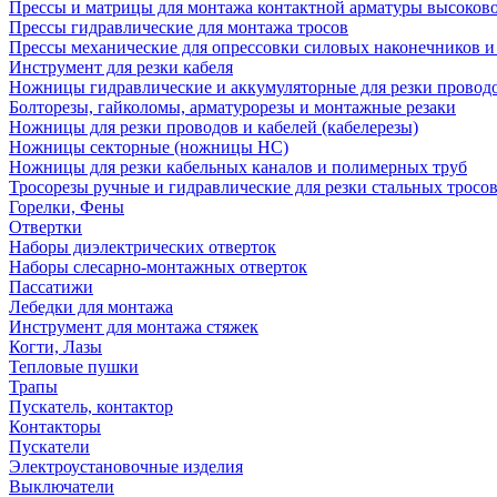
Прессы и матрицы для монтажа контактной арматуры высоков
Прессы гидравлические для монтажа тросов
Прессы механические для опрессовки силовых наконечников и
Инструмент для резки кабеля
Ножницы гидравлические и аккумуляторные для резки проводо
Болторезы, гайколомы, арматурорезы и монтажные резаки
Ножницы для резки проводов и кабелей (кабелерезы)
Ножницы секторные (ножницы НС)
Ножницы для резки кабельных каналов и полимерных труб
Тросорезы ручные и гидравлические для резки стальных тросо
Горелки, Фены
Отвертки
Наборы диэлектрических отверток
Наборы слесарно-монтажных отверток
Пассатижи
Лебедки для монтажа
Инструмент для монтажа стяжек
Когти, Лазы
Тепловые пушки
Трапы
Пускатель, контактор
Контакторы
Пускатели
Электроустановочные изделия
Выключатели