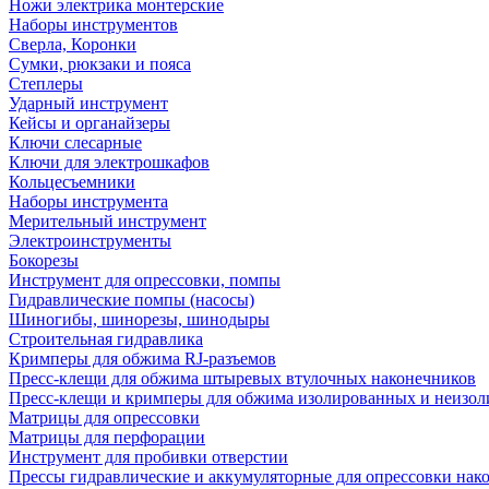
Ножи электрика монтерские
Наборы инструментов
Сверла, Коронки
Сумки, рюкзаки и пояса
Степлеры
Ударный инструмент
Кейсы и органайзеры
Ключи слесарные
Ключи для электрошкафов
Кольцесъемники
Наборы инструмента
Мерительный инструмент
Электроинструменты
Бокорезы
Инструмент для опрессовки, помпы
Гидравлические помпы (насосы)
Шиногибы, шинорезы, шинодыры
Строительная гидравлика
Кримперы для обжима RJ-разъемов
Пресс-клещи для обжима штыревых втулочных наконечников
Пресс-клещи и кримперы для обжима изолированных и неизо
Матрицы для опрессовки
Матрицы для перфорации
Инструмент для пробивки отверстии
Прессы гидравлические и аккумуляторные для опрессовки нако