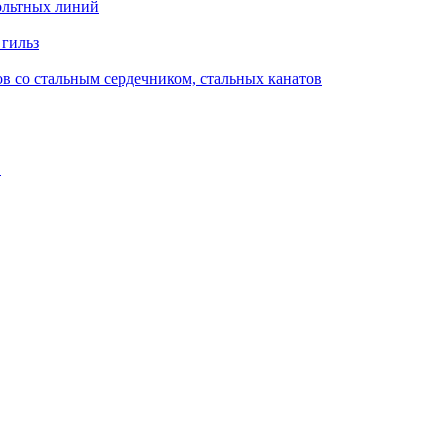
ольтных линий
 гильз
в со стальным сердечником, стальных канатов
в