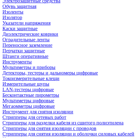
Электрозащитные средства
Обувь защитная
Изоленты
Изолятор
Указатели напряжения
Каски защитные
Диэлектрические коврики
Оградительные ленты
Переносное заземление
Перчатки защитные
Штанги оперативные
Инструменты
Мультиметры и приборы
Детекторы, тестеры и дальномеры цифровые
Токоизмерительные клещи
Измерительные щупы
LAN-тестеры цифровые
Бесконтактные пирометры
Мультиметры цифровые
Мегаомметры цифровые
Инструмент для снятия изоляции
Стрипперы для сетевых работ
Стрипперы для разделки кабеля из сшитого полиэтилена
Cтрипперы для снятия изоляции с проводов
Стрипперы для снятия изоляции и оболочки силовых кабелей