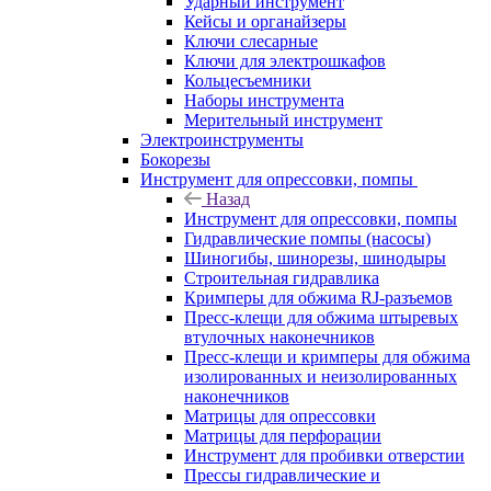
Ударный инструмент
Кейсы и органайзеры
Ключи слесарные
Ключи для электрошкафов
Кольцесъемники
Наборы инструмента
Мерительный инструмент
Электроинструменты
Бокорезы
Инструмент для опрессовки, помпы
Назад
Инструмент для опрессовки, помпы
Гидравлические помпы (насосы)
Шиногибы, шинорезы, шинодыры
Строительная гидравлика
Кримперы для обжима RJ-разъемов
Пресс-клещи для обжима штыревых
втулочных наконечников
Пресс-клещи и кримперы для обжима
изолированных и неизолированных
наконечников
Матрицы для опрессовки
Матрицы для перфорации
Инструмент для пробивки отверстии
Прессы гидравлические и