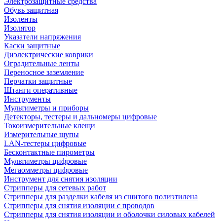
Электрозащитные средства
Обувь защитная
Изоленты
Изолятор
Указатели напряжения
Каски защитные
Диэлектрические коврики
Оградительные ленты
Переносное заземление
Перчатки защитные
Штанги оперативные
Инструменты
Мультиметры и приборы
Детекторы, тестеры и дальномеры цифровые
Токоизмерительные клещи
Измерительные щупы
LAN-тестеры цифровые
Бесконтактные пирометры
Мультиметры цифровые
Мегаомметры цифровые
Инструмент для снятия изоляции
Стрипперы для сетевых работ
Стрипперы для разделки кабеля из сшитого полиэтилена
Cтрипперы для снятия изоляции с проводов
Стрипперы для снятия изоляции и оболочки силовых кабелей