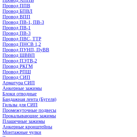
Провод АППВ
Провод ППВ
Провод БПВЛ
Провод ВПП
Провод ПВ-1, ПВ-3
Провод ПВ-1
Провод ПВ-3
Провод ПВС, ТТР
Провод ПНСВ 1,2
Провод ПУНП, ПуВВ
Провод ШВВП
Провод ПЭТВ-2
Провод РКГМ
Провод РПШ
Провод СИП
Арматура СИП
Анкерные зажимы
Блоки отводные
Бандажная лента (Бугеля)
Гильзы для СИП
Промежуточные подвесы
Прокалывающие зажимы
Плашечные зажимы
Анкерные кронштейны
Монтажные чулки