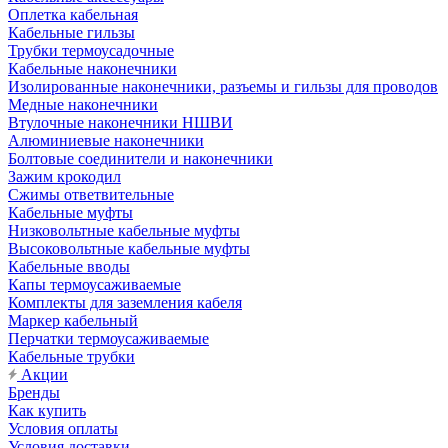
Оплетка кабельная
Кабельные гильзы
Трубки термоусадочные
Кабельные наконечники
Изолированные наконечники, разъемы и гильзы для проводов
Медные наконечники
Втулочные наконечники НШВИ
Алюминиевые наконечники
Болтовые соединители и наконечники
Зажим крокодил
Сжимы ответвительные
Кабельные муфты
Низковольтные кабельные муфты
Высоковольтные кабельные муфты
Кабельные вводы
Капы термоусаживаемые
Комплекты для заземления кабеля
Маркер кабельный
Перчатки термоусаживаемые
Кабельные трубки
Акции
Бренды
Как купить
Условия оплаты
Условия доставки