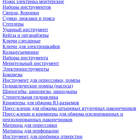
Ножи электрика монтерские
Наборы инструментов
Сверла, Коронки
Сумки, рюкзаки и пояса
Степлеры
Ударный инструмент
Кейсы и органайзеры
Ключи слесарные
Ключи для электрошкафов
Кольцесъемники
Наборы инструмента
Мерительный инструмент
Электроинструменты
Бокорезы
Инструмент для опрессовки, помпы
Гидравлические помпы (насосы)
Шиногибы, шинорезы, шинодыры
Строительная гидравлика
Кримперы для обжима RJ-разъемов
Пресс-клещи для обжима штыревых втулочных наконечников
Пресс-клещи и кримперы для обжима изолированных и
неизолированных наконечников
Матрицы для опрессовки
Матрицы для перфорации
Инструмент для пробивки отверстии