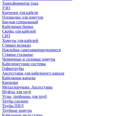
Трансформатор тока
УЗО
Крепежи для кабеля
Площадки для хомутов
Бандаж спиральный
Кабельные бирки
Cкобы для кабелей
СИЗ
Хомуты для кабелей
Стяжки велькро
Наклейки самоламинирующиеся
Стяжки стальные
Червячные и силовые хомуты
Кабеленесущие системы
Гофротрубы
Аксессуары для кабельного канала
Кабельные каналы
Крепежи
Металлорукова, Аксессуары
Муфты для труб
Углы, тройники для труб
Трубы гладкие
Трубы ПНД
Трубные хомуты
Кабельные аксессуары