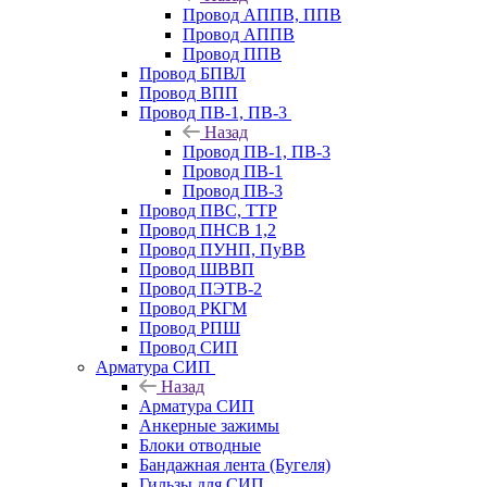
Провод АППВ, ППВ
Провод АППВ
Провод ППВ
Провод БПВЛ
Провод ВПП
Провод ПВ-1, ПВ-3
Назад
Провод ПВ-1, ПВ-3
Провод ПВ-1
Провод ПВ-3
Провод ПВС, ТТР
Провод ПНСВ 1,2
Провод ПУНП, ПуВВ
Провод ШВВП
Провод ПЭТВ-2
Провод РКГМ
Провод РПШ
Провод СИП
Арматура СИП
Назад
Арматура СИП
Анкерные зажимы
Блоки отводные
Бандажная лента (Бугеля)
Гильзы для СИП