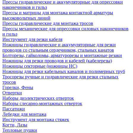
Прессы гидравлические и аккумуляторные для опрессовки
наконечников и гильз
Прессы и матрицы для монтажа контактной арматуры
высоковольтных линий
Прессы гидравлические для монтажа тросов
Прессы механические для опрессовки силовых наконечников
и гильз
Инструмент для резки кабеля
Ножницы гидравлические и аккумуляторные для резки
проводов со стальным сердечником, стальных канатов
Болторезы, гайколомы, арматурорезы и монтажные резаки
Ножницы для резки проводов и кабелей (кабелерезы)
Ножницы секторные (ножницы НС)
Ножницы для резки кабельных каналов и полимерных труб
Тросорезы ручные и гидравлические для резки стальных
тросов
Горелки, Фены
Отвертки
Наборы диэлектрических отверток
Наборы слесарно-монтажных отверток
Пассатижи
Лебедки для монтажа
Инструмент для монтажа стяжек
Когти, Лазы
Тепловые пушки