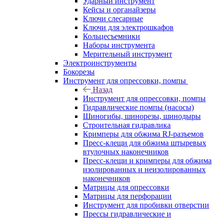
Ударный инструмент
Кейсы и органайзеры
Ключи слесарные
Ключи для электрошкафов
Кольцесъемники
Наборы инструмента
Мерительный инструмент
Электроинструменты
Бокорезы
Инструмент для опрессовки, помпы
Назад
Инструмент для опрессовки, помпы
Гидравлические помпы (насосы)
Шиногибы, шинорезы, шинодыры
Строительная гидравлика
Кримперы для обжима RJ-разъемов
Пресс-клещи для обжима штыревых
втулочных наконечников
Пресс-клещи и кримперы для обжима
изолированных и неизолированных
наконечников
Матрицы для опрессовки
Матрицы для перфорации
Инструмент для пробивки отверстии
Прессы гидравлические и