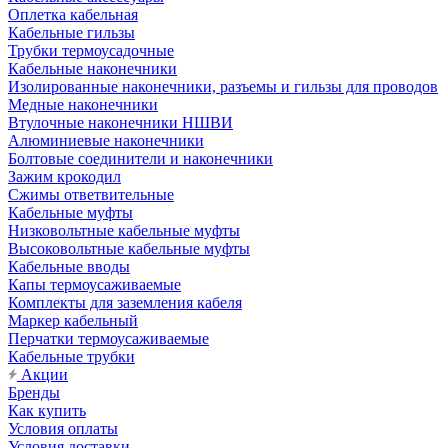
Оплетка кабельная
Кабельные гильзы
Трубки термоусадочные
Кабельные наконечники
Изолированные наконечники, разъемы и гильзы для проводов
Медные наконечники
Втулочные наконечники НШВИ
Алюминиевые наконечники
Болтовые соединители и наконечники
Зажим крокодил
Сжимы ответвительные
Кабельные муфты
Низковольтные кабельные муфты
Высоковольтные кабельные муфты
Кабельные вводы
Капы термоусаживаемые
Комплекты для заземления кабеля
Маркер кабельный
Перчатки термоусаживаемые
Кабельные трубки
Акции
Бренды
Как купить
Условия оплаты
Условия доставки