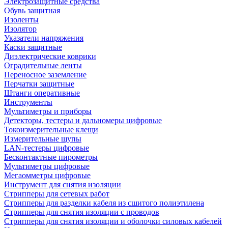
Электрозащитные средства
Обувь защитная
Изоленты
Изолятор
Указатели напряжения
Каски защитные
Диэлектрические коврики
Оградительные ленты
Переносное заземление
Перчатки защитные
Штанги оперативные
Инструменты
Мультиметры и приборы
Детекторы, тестеры и дальномеры цифровые
Токоизмерительные клещи
Измерительные щупы
LAN-тестеры цифровые
Бесконтактные пирометры
Мультиметры цифровые
Мегаомметры цифровые
Инструмент для снятия изоляции
Стрипперы для сетевых работ
Стрипперы для разделки кабеля из сшитого полиэтилена
Cтрипперы для снятия изоляции с проводов
Стрипперы для снятия изоляции и оболочки силовых кабелей