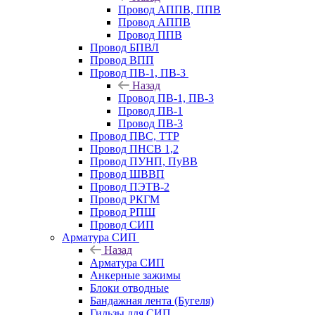
Провод АППВ, ППВ
Провод АППВ
Провод ППВ
Провод БПВЛ
Провод ВПП
Провод ПВ-1, ПВ-3
Назад
Провод ПВ-1, ПВ-3
Провод ПВ-1
Провод ПВ-3
Провод ПВС, ТТР
Провод ПНСВ 1,2
Провод ПУНП, ПуВВ
Провод ШВВП
Провод ПЭТВ-2
Провод РКГМ
Провод РПШ
Провод СИП
Арматура СИП
Назад
Арматура СИП
Анкерные зажимы
Блоки отводные
Бандажная лента (Бугеля)
Гильзы для СИП