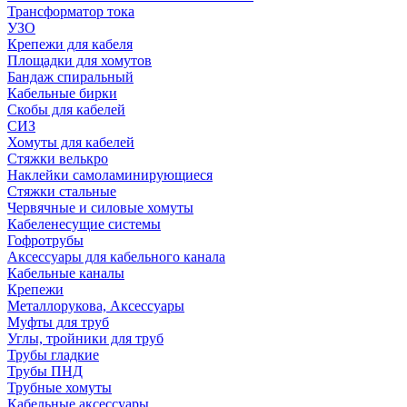
Трансформатор тока
УЗО
Крепежи для кабеля
Площадки для хомутов
Бандаж спиральный
Кабельные бирки
Cкобы для кабелей
СИЗ
Хомуты для кабелей
Стяжки велькро
Наклейки самоламинирующиеся
Стяжки стальные
Червячные и силовые хомуты
Кабеленесущие системы
Гофротрубы
Аксессуары для кабельного канала
Кабельные каналы
Крепежи
Металлорукова, Аксессуары
Муфты для труб
Углы, тройники для труб
Трубы гладкие
Трубы ПНД
Трубные хомуты
Кабельные аксессуары