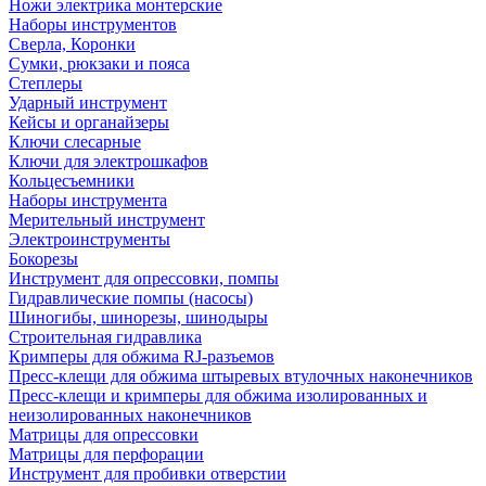
Ножи электрика монтерские
Наборы инструментов
Сверла, Коронки
Сумки, рюкзаки и пояса
Степлеры
Ударный инструмент
Кейсы и органайзеры
Ключи слесарные
Ключи для электрошкафов
Кольцесъемники
Наборы инструмента
Мерительный инструмент
Электроинструменты
Бокорезы
Инструмент для опрессовки, помпы
Гидравлические помпы (насосы)
Шиногибы, шинорезы, шинодыры
Строительная гидравлика
Кримперы для обжима RJ-разъемов
Пресс-клещи для обжима штыревых втулочных наконечников
Пресс-клещи и кримперы для обжима изолированных и
неизолированных наконечников
Матрицы для опрессовки
Матрицы для перфорации
Инструмент для пробивки отверстии