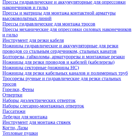
Прессы гидравлические и аккумуляторные для опрессовки
наконечников и гильз
Прессы и матрицы для монтажа контактной арматуры
высоковольтных линий
Прессы гидравлические для монтажа тросов
Прессы механические для опрессовки силовых наконечников
и гильз
Инструмент для резки кабеля
Ножницы гидравлические и аккумуляторные для резки
проводов со стальным сердечником, стальных канатов
Болторезы, гайколомы, арматурорезы и монтажные резаки
Ножницы для резки проводов и кабелей (кабелерезы)
Ножницы секторные (ножницы НС)
Ножницы для резки кабельных каналов и полимерных труб
Тросорезы ручные и гидравлические для резки стальных
тросов
Горелки, Фены
Отвертки
Наборы диэлектрических отверток
Наборы слесарно-монтажных отверток
Пассатижи
Лебедки для монтажа
Инструмент для монтажа стяжек
Когти, Лазы
Тепловые пушки