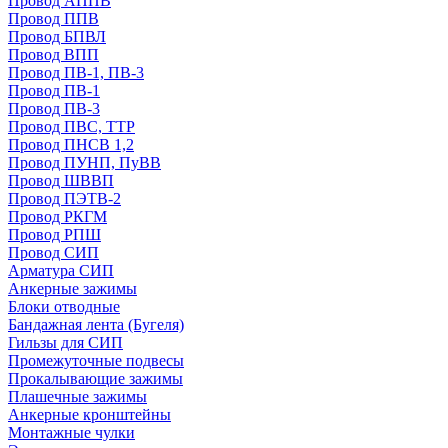
Провод АППВ
Провод ППВ
Провод БПВЛ
Провод ВПП
Провод ПВ-1, ПВ-3
Провод ПВ-1
Провод ПВ-3
Провод ПВС, ТТР
Провод ПНСВ 1,2
Провод ПУНП, ПуВВ
Провод ШВВП
Провод ПЭТВ-2
Провод РКГМ
Провод РПШ
Провод СИП
Арматура СИП
Анкерные зажимы
Блоки отводные
Бандажная лента (Бугеля)
Гильзы для СИП
Промежуточные подвесы
Прокалывающие зажимы
Плашечные зажимы
Анкерные кронштейны
Монтажные чулки