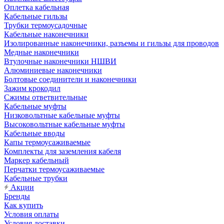
Оплетка кабельная
Кабельные гильзы
Трубки термоусадочные
Кабельные наконечники
Изолированные наконечники, разъемы и гильзы для проводов
Медные наконечники
Втулочные наконечники НШВИ
Алюминиевые наконечники
Болтовые соединители и наконечники
Зажим крокодил
Сжимы ответвительные
Кабельные муфты
Низковольтные кабельные муфты
Высоковольтные кабельные муфты
Кабельные вводы
Капы термоусаживаемые
Комплекты для заземления кабеля
Маркер кабельный
Перчатки термоусаживаемые
Кабельные трубки
Акции
Бренды
Как купить
Условия оплаты
Условия доставки