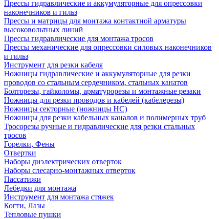
Прессы гидравлические и аккумуляторные для опрессовки
наконечников и гильз
Прессы и матрицы для монтажа контактной арматуры
высоковольтных линий
Прессы гидравлические для монтажа тросов
Прессы механические для опрессовки силовых наконечников
и гильз
Инструмент для резки кабеля
Ножницы гидравлические и аккумуляторные для резки
проводов со стальным сердечником, стальных канатов
Болторезы, гайколомы, арматурорезы и монтажные резаки
Ножницы для резки проводов и кабелей (кабелерезы)
Ножницы секторные (ножницы НС)
Ножницы для резки кабельных каналов и полимерных труб
Тросорезы ручные и гидравлические для резки стальных
тросов
Горелки, Фены
Отвертки
Наборы диэлектрических отверток
Наборы слесарно-монтажных отверток
Пассатижи
Лебедки для монтажа
Инструмент для монтажа стяжек
Когти, Лазы
Тепловые пушки