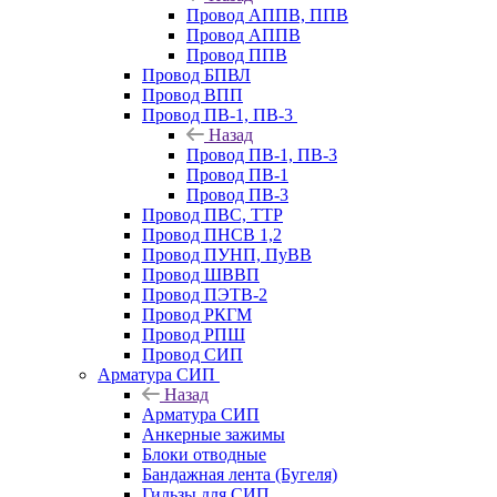
Провод АППВ, ППВ
Провод АППВ
Провод ППВ
Провод БПВЛ
Провод ВПП
Провод ПВ-1, ПВ-3
Назад
Провод ПВ-1, ПВ-3
Провод ПВ-1
Провод ПВ-3
Провод ПВС, ТТР
Провод ПНСВ 1,2
Провод ПУНП, ПуВВ
Провод ШВВП
Провод ПЭТВ-2
Провод РКГМ
Провод РПШ
Провод СИП
Арматура СИП
Назад
Арматура СИП
Анкерные зажимы
Блоки отводные
Бандажная лента (Бугеля)
Гильзы для СИП