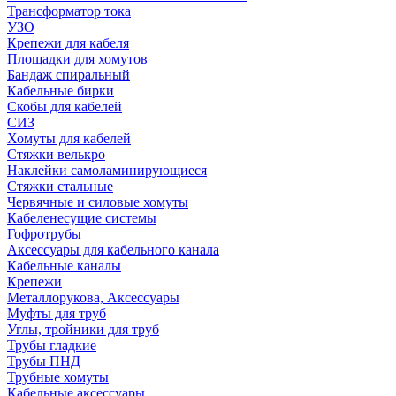
Трансформатор тока
УЗО
Крепежи для кабеля
Площадки для хомутов
Бандаж спиральный
Кабельные бирки
Cкобы для кабелей
СИЗ
Хомуты для кабелей
Стяжки велькро
Наклейки самоламинирующиеся
Стяжки стальные
Червячные и силовые хомуты
Кабеленесущие системы
Гофротрубы
Аксессуары для кабельного канала
Кабельные каналы
Крепежи
Металлорукова, Аксессуары
Муфты для труб
Углы, тройники для труб
Трубы гладкие
Трубы ПНД
Трубные хомуты
Кабельные аксессуары