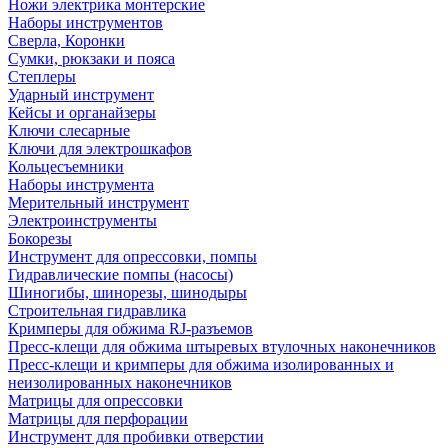
Ножи электрика монтерские
Наборы инструментов
Сверла, Коронки
Сумки, рюкзаки и пояса
Степлеры
Ударный инструмент
Кейсы и органайзеры
Ключи слесарные
Ключи для электрошкафов
Кольцесъемники
Наборы инструмента
Мерительный инструмент
Электроинструменты
Бокорезы
Инструмент для опрессовки, помпы
Гидравлические помпы (насосы)
Шиногибы, шинорезы, шинодыры
Строительная гидравлика
Кримперы для обжима RJ-разъемов
Пресс-клещи для обжима штыревых втулочных наконечников
Пресс-клещи и кримперы для обжима изолированных и
неизолированных наконечников
Матрицы для опрессовки
Матрицы для перфорации
Инструмент для пробивки отверстии