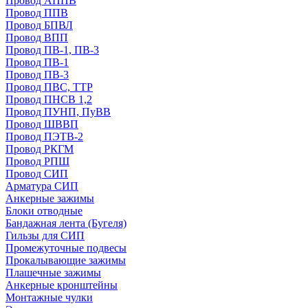
Провод АППВ
Провод ППВ
Провод БПВЛ
Провод ВПП
Провод ПВ-1, ПВ-3
Провод ПВ-1
Провод ПВ-3
Провод ПВС, ТТР
Провод ПНСВ 1,2
Провод ПУНП, ПуВВ
Провод ШВВП
Провод ПЭТВ-2
Провод РКГМ
Провод РПШ
Провод СИП
Арматура СИП
Анкерные зажимы
Блоки отводные
Бандажная лента (Бугеля)
Гильзы для СИП
Промежуточные подвесы
Прокалывающие зажимы
Плашечные зажимы
Анкерные кронштейны
Монтажные чулки