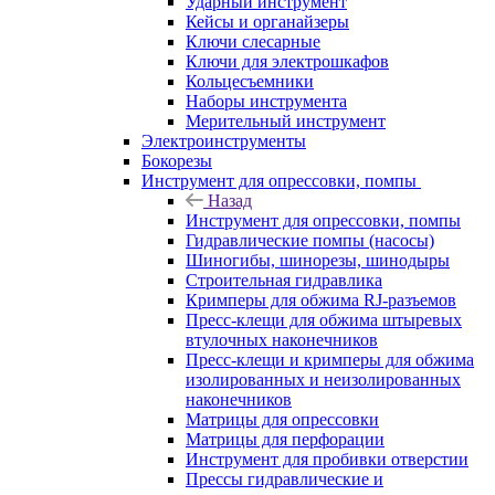
Ударный инструмент
Кейсы и органайзеры
Ключи слесарные
Ключи для электрошкафов
Кольцесъемники
Наборы инструмента
Мерительный инструмент
Электроинструменты
Бокорезы
Инструмент для опрессовки, помпы
Назад
Инструмент для опрессовки, помпы
Гидравлические помпы (насосы)
Шиногибы, шинорезы, шинодыры
Строительная гидравлика
Кримперы для обжима RJ-разъемов
Пресс-клещи для обжима штыревых
втулочных наконечников
Пресс-клещи и кримперы для обжима
изолированных и неизолированных
наконечников
Матрицы для опрессовки
Матрицы для перфорации
Инструмент для пробивки отверстии
Прессы гидравлические и