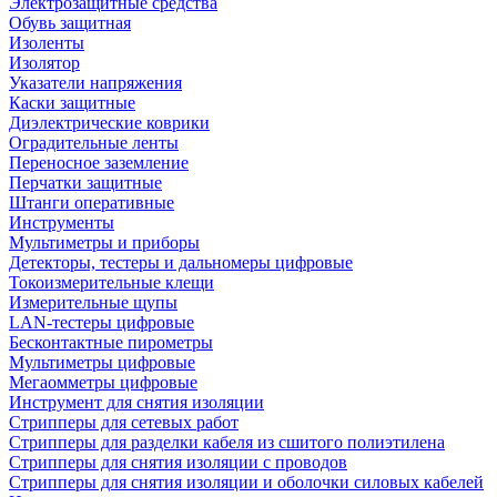
Электрозащитные средства
Обувь защитная
Изоленты
Изолятор
Указатели напряжения
Каски защитные
Диэлектрические коврики
Оградительные ленты
Переносное заземление
Перчатки защитные
Штанги оперативные
Инструменты
Мультиметры и приборы
Детекторы, тестеры и дальномеры цифровые
Токоизмерительные клещи
Измерительные щупы
LAN-тестеры цифровые
Бесконтактные пирометры
Мультиметры цифровые
Мегаомметры цифровые
Инструмент для снятия изоляции
Стрипперы для сетевых работ
Стрипперы для разделки кабеля из сшитого полиэтилена
Cтрипперы для снятия изоляции с проводов
Стрипперы для снятия изоляции и оболочки силовых кабелей