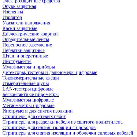
Электрозащитные средства
Обувь защитная
Изоленты
Изолятор
Указатели напряжения
Каски защитные
Диэлектрические коврики
Оградительные ленты
Переносное заземление
Перчатки защитные
Штанги оперативные
Инструменты
Мультиметры и приборы
Детекторы, тестеры и дальномеры цифровые
Токоизмерительные клещи
Измерительные щупы
LAN-тестеры цифровые
Бесконтактные пирометры
Мультиметры цифровые
Мегаомметры цифровые
Инструмент для снятия изоляции
Стрипперы для сетевых работ
Стрипперы для разделки кабеля из сшитого полиэтилена
Cтрипперы для снятия изоляции с проводов
Стрипперы для снятия изоляции и оболочки силовых кабелей