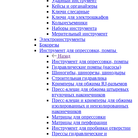
Ударный инструмент
Кейсы и органайзеры
Ключи слесарные
Ключи для электрошкафов
Кольцесъемники
Наборы инструмента
Мерительный инструмент
Электроинструменты
Бокорезы
Инструмент для опрессовки, помпы
Назад
Инструмент для опрессовки, помпы
Гидравлические помпы (насосы)
Шиногибы, шинорезы, шинодыры
Строительная гидравлика
Кримперы для обжима RJ-разъемов
Пресс-клещи для обжима штыревых
втулочных наконечников
Пресс-клещи и кримперы для обжима
изолированных и неизолированных
наконечников
Матрицы для опрессовки
Матрицы для перфорации
Инструмент для пробивки отверстии
Прессы гидравлические и