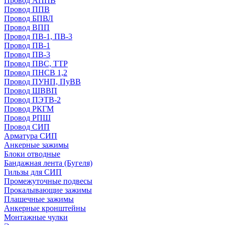
Провод АППВ
Провод ППВ
Провод БПВЛ
Провод ВПП
Провод ПВ-1, ПВ-3
Провод ПВ-1
Провод ПВ-3
Провод ПВС, ТТР
Провод ПНСВ 1,2
Провод ПУНП, ПуВВ
Провод ШВВП
Провод ПЭТВ-2
Провод РКГМ
Провод РПШ
Провод СИП
Арматура СИП
Анкерные зажимы
Блоки отводные
Бандажная лента (Бугеля)
Гильзы для СИП
Промежуточные подвесы
Прокалывающие зажимы
Плашечные зажимы
Анкерные кронштейны
Монтажные чулки