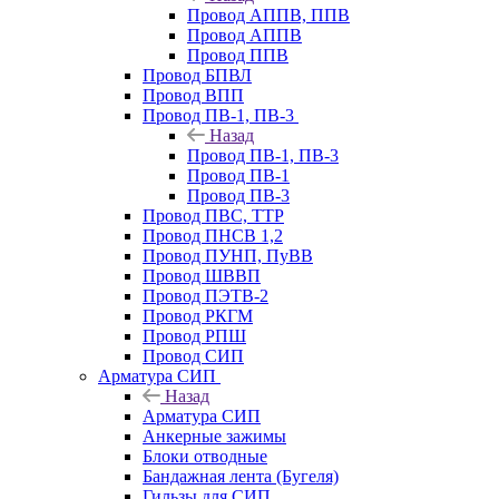
Провод АППВ, ППВ
Провод АППВ
Провод ППВ
Провод БПВЛ
Провод ВПП
Провод ПВ-1, ПВ-3
Назад
Провод ПВ-1, ПВ-3
Провод ПВ-1
Провод ПВ-3
Провод ПВС, ТТР
Провод ПНСВ 1,2
Провод ПУНП, ПуВВ
Провод ШВВП
Провод ПЭТВ-2
Провод РКГМ
Провод РПШ
Провод СИП
Арматура СИП
Назад
Арматура СИП
Анкерные зажимы
Блоки отводные
Бандажная лента (Бугеля)
Гильзы для СИП