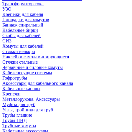
Трансформатор тока
УЗО
Крепежи для кабеля
Площадки для хомутов
Бандаж спиральный
Кабельные бирки
Cкобы для кабелей
СИЗ
Хомуты для кабелей
Стяжки велькро
Наклейки самоламинирующиеся
Стяжки стальные
Червячные и силовые хомуты
Кабеленесущие системы
Гофротрубы
Аксессуары для кабельного канала
Кабельные каналы
Крепежи
Металлорукова, Аксессуары
Муфты для труб
Углы, тройники для труб
Трубы гладкие
Трубы ПНД
Трубные хомуты
Кабельные аксессуары