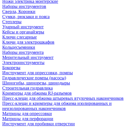
Ножи электрика монтерские
Наборы инструментов
Сверла, Коронки
Сумки, рюкзаки и пояса
Степлеры
Ударный инструмент
Кейсы и органайзеры
Ключи слесарные
Ключи для электрошкафов
Кольцесъемники
Наборы инструмента
Мерительный инструмент
Электроинструменты
Бокорезы
Инструмент для опрессовки, помпы
Гидравлические помпы (насосы)
Шиногибы, шинорезы, шинодыры
Строительная гидравлика
Кримперы для обжима RJ-разъемов
Пресс-клещи для обжима штыревых втулочных наконечников
Пресс-клещи и кримперы для обжима изолированных и
неизолированных наконечников
Матрицы для опрессовки
Матрицы для перфорации
Инструмент для пробивки отверстии