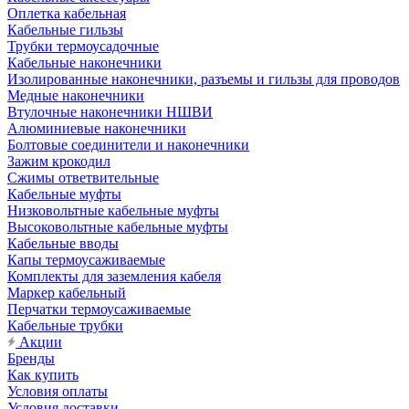
Оплетка кабельная
Кабельные гильзы
Трубки термоусадочные
Кабельные наконечники
Изолированные наконечники, разъемы и гильзы для проводов
Медные наконечники
Втулочные наконечники НШВИ
Алюминиевые наконечники
Болтовые соединители и наконечники
Зажим крокодил
Сжимы ответвительные
Кабельные муфты
Низковольтные кабельные муфты
Высоковольтные кабельные муфты
Кабельные вводы
Капы термоусаживаемые
Комплекты для заземления кабеля
Маркер кабельный
Перчатки термоусаживаемые
Кабельные трубки
Акции
Бренды
Как купить
Условия оплаты
Условия доставки