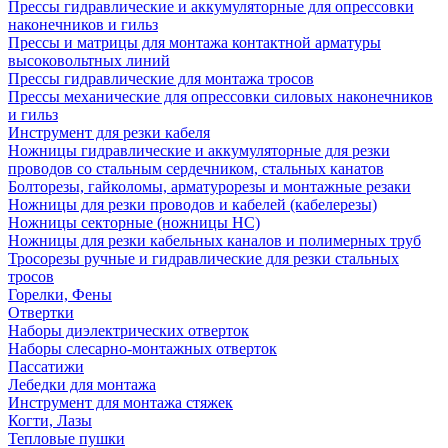
Прессы гидравлические и аккумуляторные для опрессовки
наконечников и гильз
Прессы и матрицы для монтажа контактной арматуры
высоковольтных линий
Прессы гидравлические для монтажа тросов
Прессы механические для опрессовки силовых наконечников
и гильз
Инструмент для резки кабеля
Ножницы гидравлические и аккумуляторные для резки
проводов со стальным сердечником, стальных канатов
Болторезы, гайколомы, арматурорезы и монтажные резаки
Ножницы для резки проводов и кабелей (кабелерезы)
Ножницы секторные (ножницы НС)
Ножницы для резки кабельных каналов и полимерных труб
Тросорезы ручные и гидравлические для резки стальных
тросов
Горелки, Фены
Отвертки
Наборы диэлектрических отверток
Наборы слесарно-монтажных отверток
Пассатижи
Лебедки для монтажа
Инструмент для монтажа стяжек
Когти, Лазы
Тепловые пушки