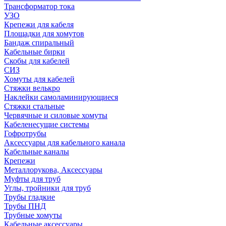
Трансформатор тока
УЗО
Крепежи для кабеля
Площадки для хомутов
Бандаж спиральный
Кабельные бирки
Cкобы для кабелей
СИЗ
Хомуты для кабелей
Стяжки велькро
Наклейки самоламинирующиеся
Стяжки стальные
Червячные и силовые хомуты
Кабеленесущие системы
Гофротрубы
Аксессуары для кабельного канала
Кабельные каналы
Крепежи
Металлорукова, Аксессуары
Муфты для труб
Углы, тройники для труб
Трубы гладкие
Трубы ПНД
Трубные хомуты
Кабельные аксессуары