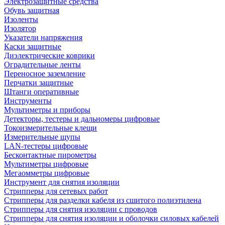
Электрозащитные средства
Обувь защитная
Изоленты
Изолятор
Указатели напряжения
Каски защитные
Диэлектрические коврики
Оградительные ленты
Переносное заземление
Перчатки защитные
Штанги оперативные
Инструменты
Мультиметры и приборы
Детекторы, тестеры и дальномеры цифровые
Токоизмерительные клещи
Измерительные щупы
LAN-тестеры цифровые
Бесконтактные пирометры
Мультиметры цифровые
Мегаомметры цифровые
Инструмент для снятия изоляции
Стрипперы для сетевых работ
Стрипперы для разделки кабеля из сшитого полиэтилена
Cтрипперы для снятия изоляции с проводов
Стрипперы для снятия изоляции и оболочки силовых кабелей