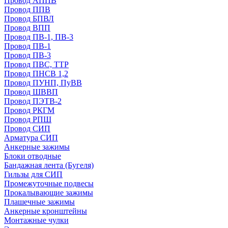
Провод АППВ
Провод ППВ
Провод БПВЛ
Провод ВПП
Провод ПВ-1, ПВ-3
Провод ПВ-1
Провод ПВ-3
Провод ПВС, ТТР
Провод ПНСВ 1,2
Провод ПУНП, ПуВВ
Провод ШВВП
Провод ПЭТВ-2
Провод РКГМ
Провод РПШ
Провод СИП
Арматура СИП
Анкерные зажимы
Блоки отводные
Бандажная лента (Бугеля)
Гильзы для СИП
Промежуточные подвесы
Прокалывающие зажимы
Плашечные зажимы
Анкерные кронштейны
Монтажные чулки