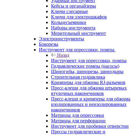
Ударный инструмент
Кейсы и органайзеры
Ключи слесарные
Ключи для электрошкафов
Кольцесъемники
Наборы инструмента
Мерительный инструмент
Электроинструменты
Бокорезы
Инструмент для опрессовки, помпы
Назад
Инструмент для опрессовки, помпы
Гидравлические помпы (насосы)
Шиногибы, шинорезы, шинодыры
Строительная гидравлика
Кримперы для обжима RJ-разъемов
Пресс-клещи для обжима штыревых
втулочных наконечников
Пресс-клещи и кримперы для обжима
изолированных и неизолированных
наконечников
Матрицы для опрессовки
Матрицы для перфорации
Инструмент для пробивки отверстии
Прессы гидравлические и