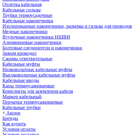
Оплетка кабельная
Кабельные гильзы
Трубки термоусадочные
Кабельные наконечники
Изолированные наконечники, разъемы и гильзы для проводов
Медные наконечники
Втулочные наконечники НШВИ
Алюминиевые наконечники
Болтовые соединители и наконечники
Зажим крокодил
Сжимы ответвительные
Кабельные муфты
Низковольтные кабельные муфты
Высоковольтные кабельные муфты
Кабельные вводы
Капы термоусаживаемые
Комплекты для заземления кабеля
Маркер кабельный
Перчатки термоусаживаемые
Кабельные трубки
Акции
Бренды
Как купить
Условия оплаты
Условия доставки