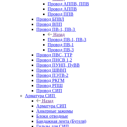
Провод АППВ, ППВ
Провод АППВ
Провод ППВ
Провод БПВЛ
Провод ВПП
Провод ПВ-1, ПВ-3
Назад
Провод ПВ-1, ПВ-3
Провод ПВ-1
Провод ПВ-3
Провод ПВС, ТТР
Провод ПНСВ 1,2
Провод ПУНП, ПуВВ
Провод ШВВП
Провод ПЭТВ-2
Провод РКГМ
Провод РПШ
Провод СИП
Арматура СИП
Назад
Арматура СИП
Анкерные зажимы
Блоки отводные
Бандажная лента (Бугеля)
Гильзы для СИП