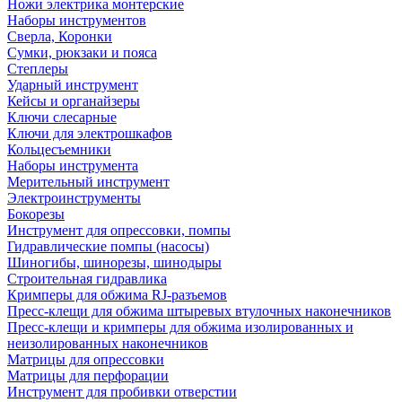
Ножи электрика монтерские
Наборы инструментов
Сверла, Коронки
Сумки, рюкзаки и пояса
Степлеры
Ударный инструмент
Кейсы и органайзеры
Ключи слесарные
Ключи для электрошкафов
Кольцесъемники
Наборы инструмента
Мерительный инструмент
Электроинструменты
Бокорезы
Инструмент для опрессовки, помпы
Гидравлические помпы (насосы)
Шиногибы, шинорезы, шинодыры
Строительная гидравлика
Кримперы для обжима RJ-разъемов
Пресс-клещи для обжима штыревых втулочных наконечников
Пресс-клещи и кримперы для обжима изолированных и
неизолированных наконечников
Матрицы для опрессовки
Матрицы для перфорации
Инструмент для пробивки отверстии