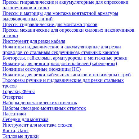
Прессы гидравлические и аккумуляторные для опрессовки
наконечников и гильз
Прессы и матрицы для монтажа контактной арматуры
высоковольтных линий
Прессы гидравлические для монтажа тросов
Прессы механические для опрессовки силовых наконечников
и гильз
Инструмент для резки кабеля
Ножницы гидравлические и аккумуляторные для резки
проводов со стальным сердечником, стальных канатов
Болторезы, гайколомы, арматурорезы и монтажные резаки
Ножницы для резки проводов и кабелей (кабелерезы)
Ножницы секторные (ножницы НС)
Ножницы для резки кабельных каналов и полимерных труб
Тросорезы ручные и гидравлические для резки стальных
тросов
Горелки, Фены
Отвертки
Наборы диэлектрических отверток
Наборы слесарно-монтажных отверток
Пассатижи
Лебедки для монтажа
Инструмент для монтажа стяжек
Когти, Лазы
Тепловые пушки