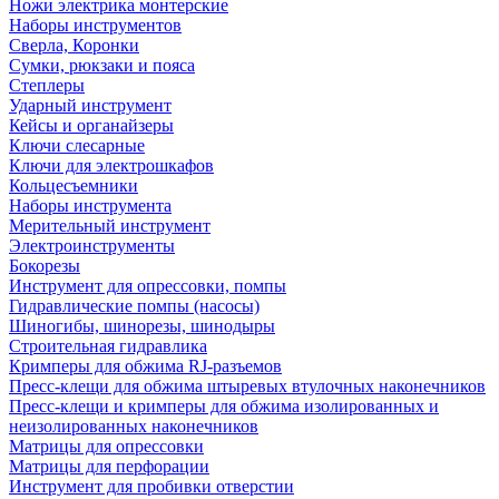
Ножи электрика монтерские
Наборы инструментов
Сверла, Коронки
Сумки, рюкзаки и пояса
Степлеры
Ударный инструмент
Кейсы и органайзеры
Ключи слесарные
Ключи для электрошкафов
Кольцесъемники
Наборы инструмента
Мерительный инструмент
Электроинструменты
Бокорезы
Инструмент для опрессовки, помпы
Гидравлические помпы (насосы)
Шиногибы, шинорезы, шинодыры
Строительная гидравлика
Кримперы для обжима RJ-разъемов
Пресс-клещи для обжима штыревых втулочных наконечников
Пресс-клещи и кримперы для обжима изолированных и
неизолированных наконечников
Матрицы для опрессовки
Матрицы для перфорации
Инструмент для пробивки отверстии