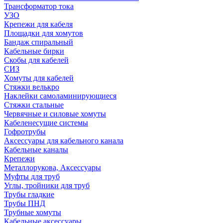
Трансформатор тока
УЗО
Крепежи для кабеля
Площадки для хомутов
Бандаж спиральный
Кабельные бирки
Cкобы для кабелей
СИЗ
Хомуты для кабелей
Стяжки велькро
Наклейки самоламинирующиеся
Стяжки стальные
Червячные и силовые хомуты
Кабеленесущие системы
Гофротрубы
Аксессуары для кабельного канала
Кабельные каналы
Крепежи
Металлорукова, Аксессуары
Муфты для труб
Углы, тройники для труб
Трубы гладкие
Трубы ПНД
Трубные хомуты
Кабельные аксессуары