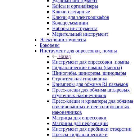
Ударный инструмент
Кейсы и органайзеры
Ключи слесарные
Ключи для электрошкафов
Кольцесъемники
Наборы инструмента
Мерительный инструмент
Электроинструменты
Бокорезы
Инструмент для опрессовки, помпы
Назад
Инструмент для опрессовки, помпы
Гидравлические помпы (насосы)
Шиногибы, шинорезы, шинодыры
Строительная гидравлика
Кримперы для обжима RJ-разъемов
Пресс-клещи для обжима штыревых
втулочных наконечников
Пресс-клещи и кримперы для обжима
изолированных и неизолированных
наконечников
Матрицы для опрессовки
Матрицы для перфорации
Инструмент для пробивки отверстии
Прессы гидравлические и