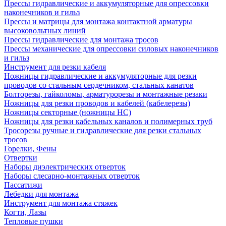
Прессы гидравлические и аккумуляторные для опрессовки
наконечников и гильз
Прессы и матрицы для монтажа контактной арматуры
высоковольтных линий
Прессы гидравлические для монтажа тросов
Прессы механические для опрессовки силовых наконечников
и гильз
Инструмент для резки кабеля
Ножницы гидравлические и аккумуляторные для резки
проводов со стальным сердечником, стальных канатов
Болторезы, гайколомы, арматурорезы и монтажные резаки
Ножницы для резки проводов и кабелей (кабелерезы)
Ножницы секторные (ножницы НС)
Ножницы для резки кабельных каналов и полимерных труб
Тросорезы ручные и гидравлические для резки стальных
тросов
Горелки, Фены
Отвертки
Наборы диэлектрических отверток
Наборы слесарно-монтажных отверток
Пассатижи
Лебедки для монтажа
Инструмент для монтажа стяжек
Когти, Лазы
Тепловые пушки