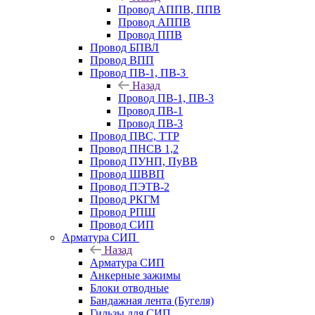
Провод АППВ, ППВ
Провод АППВ
Провод ППВ
Провод БПВЛ
Провод ВПП
Провод ПВ-1, ПВ-3
Назад
Провод ПВ-1, ПВ-3
Провод ПВ-1
Провод ПВ-3
Провод ПВС, ТТР
Провод ПНСВ 1,2
Провод ПУНП, ПуВВ
Провод ШВВП
Провод ПЭТВ-2
Провод РКГМ
Провод РПШ
Провод СИП
Арматура СИП
Назад
Арматура СИП
Анкерные зажимы
Блоки отводные
Бандажная лента (Бугеля)
Гильзы для СИП