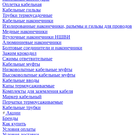
Оплетка кабельная
Кабельные гильзы
Трубки термоусадочные
Кабельные наконечники
Изолированные наконечники, разъемы и гильзы для проводов
Медные наконечники
Втулочные наконечники НШВИ
Алюминиевые наконечники
Болтовые соединители и наконечники
Зажим крокодил
Сжимы ответвительные
Кабельные муфты
Низковольтные кабельные муфты
Высоковольтные кабельные муфты
Кабельные вводы
Капы термоусаживаемые
Комплекты для заземления кабеля
Маркер кабельный
Перчатки термоусаживаемые
Кабельные трубки
Акции
Бренды
Как купить
Условия оплаты
Условия доставки