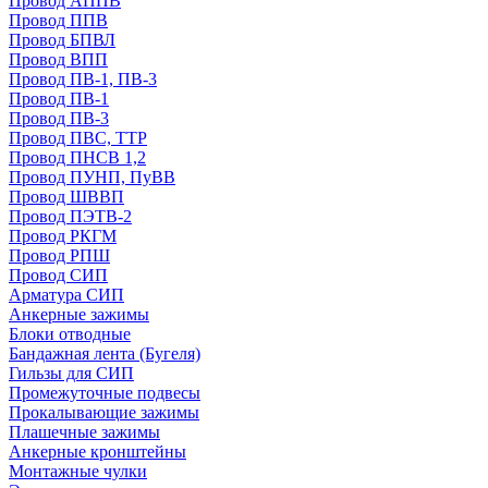
Провод АППВ
Провод ППВ
Провод БПВЛ
Провод ВПП
Провод ПВ-1, ПВ-3
Провод ПВ-1
Провод ПВ-3
Провод ПВС, ТТР
Провод ПНСВ 1,2
Провод ПУНП, ПуВВ
Провод ШВВП
Провод ПЭТВ-2
Провод РКГМ
Провод РПШ
Провод СИП
Арматура СИП
Анкерные зажимы
Блоки отводные
Бандажная лента (Бугеля)
Гильзы для СИП
Промежуточные подвесы
Прокалывающие зажимы
Плашечные зажимы
Анкерные кронштейны
Монтажные чулки