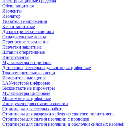
Электрозащитные средства
Обувь защитная
Изоленты
Изолятор
Указатели напряжения
Каски защитные
Диэлектрические коврики
Оградительные ленты
Переносное заземление
Перчатки защитные
Штанги оперативные
Инструменты
Мультиметры и приборы
Детекторы, тестеры и дальномеры цифровые
Токоизмерительные клещи
Измерительные щупы
LAN-тестеры цифровые
Бесконтактные пирометры
Мультиметры цифровые
Мегаомметры цифровые
Инструмент для снятия изоляции
Стрипперы для сетевых работ
Стрипперы для разделки кабеля из сшитого полиэтилена
Cтрипперы для снятия изоляции с проводов
Стрипперы для снятия изоляции и оболочки силовых кабелей