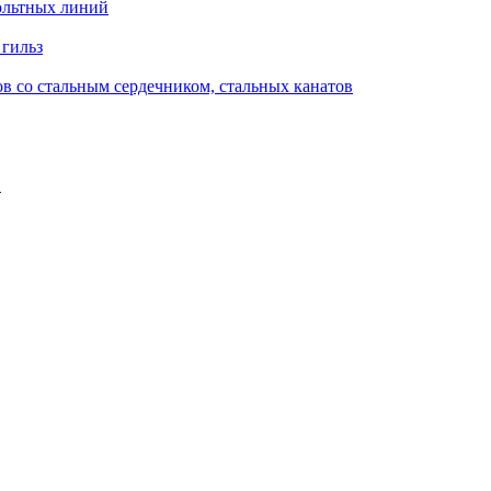
ольтных линий
 гильз
в со стальным сердечником, стальных канатов
в