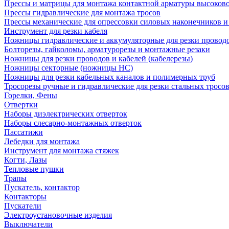
Прессы и матрицы для монтажа контактной арматуры высоков
Прессы гидравлические для монтажа тросов
Прессы механические для опрессовки силовых наконечников и
Инструмент для резки кабеля
Ножницы гидравлические и аккумуляторные для резки проводо
Болторезы, гайколомы, арматурорезы и монтажные резаки
Ножницы для резки проводов и кабелей (кабелерезы)
Ножницы секторные (ножницы НС)
Ножницы для резки кабельных каналов и полимерных труб
Тросорезы ручные и гидравлические для резки стальных тросо
Горелки, Фены
Отвертки
Наборы диэлектрических отверток
Наборы слесарно-монтажных отверток
Пассатижи
Лебедки для монтажа
Инструмент для монтажа стяжек
Когти, Лазы
Тепловые пушки
Трапы
Пускатель, контактор
Контакторы
Пускатели
Электроустановочные изделия
Выключатели