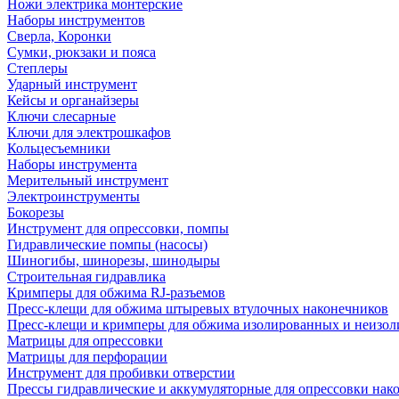
Ножи электрика монтерские
Наборы инструментов
Сверла, Коронки
Сумки, рюкзаки и пояса
Степлеры
Ударный инструмент
Кейсы и органайзеры
Ключи слесарные
Ключи для электрошкафов
Кольцесъемники
Наборы инструмента
Мерительный инструмент
Электроинструменты
Бокорезы
Инструмент для опрессовки, помпы
Гидравлические помпы (насосы)
Шиногибы, шинорезы, шинодыры
Строительная гидравлика
Кримперы для обжима RJ-разъемов
Пресс-клещи для обжима штыревых втулочных наконечников
Пресс-клещи и кримперы для обжима изолированных и неизо
Матрицы для опрессовки
Матрицы для перфорации
Инструмент для пробивки отверстии
Прессы гидравлические и аккумуляторные для опрессовки нако