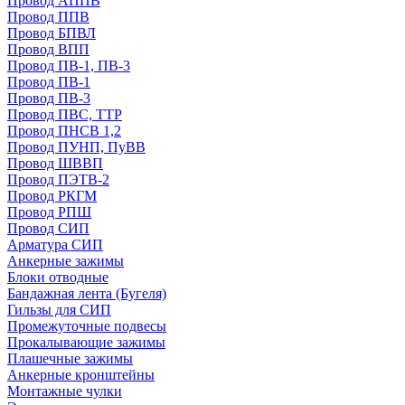
Провод АППВ
Провод ППВ
Провод БПВЛ
Провод ВПП
Провод ПВ-1, ПВ-3
Провод ПВ-1
Провод ПВ-3
Провод ПВС, ТТР
Провод ПНСВ 1,2
Провод ПУНП, ПуВВ
Провод ШВВП
Провод ПЭТВ-2
Провод РКГМ
Провод РПШ
Провод СИП
Арматура СИП
Анкерные зажимы
Блоки отводные
Бандажная лента (Бугеля)
Гильзы для СИП
Промежуточные подвесы
Прокалывающие зажимы
Плашечные зажимы
Анкерные кронштейны
Монтажные чулки