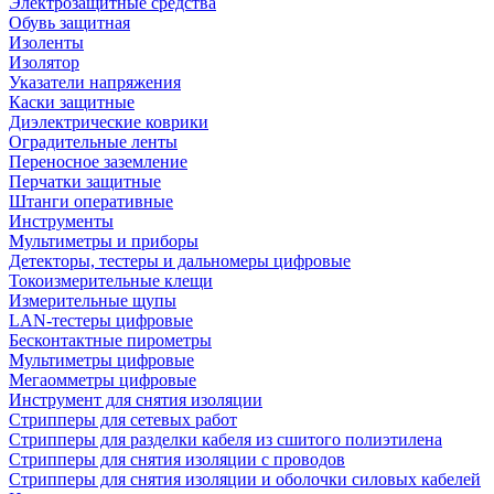
Электрозащитные средства
Обувь защитная
Изоленты
Изолятор
Указатели напряжения
Каски защитные
Диэлектрические коврики
Оградительные ленты
Переносное заземление
Перчатки защитные
Штанги оперативные
Инструменты
Мультиметры и приборы
Детекторы, тестеры и дальномеры цифровые
Токоизмерительные клещи
Измерительные щупы
LAN-тестеры цифровые
Бесконтактные пирометры
Мультиметры цифровые
Мегаомметры цифровые
Инструмент для снятия изоляции
Стрипперы для сетевых работ
Стрипперы для разделки кабеля из сшитого полиэтилена
Cтрипперы для снятия изоляции с проводов
Стрипперы для снятия изоляции и оболочки силовых кабелей