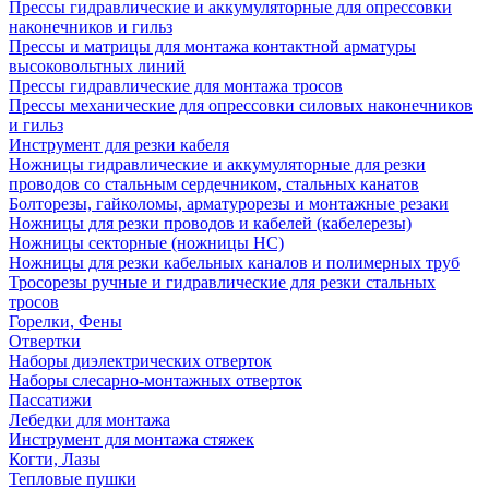
Прессы гидравлические и аккумуляторные для опрессовки
наконечников и гильз
Прессы и матрицы для монтажа контактной арматуры
высоковольтных линий
Прессы гидравлические для монтажа тросов
Прессы механические для опрессовки силовых наконечников
и гильз
Инструмент для резки кабеля
Ножницы гидравлические и аккумуляторные для резки
проводов со стальным сердечником, стальных канатов
Болторезы, гайколомы, арматурорезы и монтажные резаки
Ножницы для резки проводов и кабелей (кабелерезы)
Ножницы секторные (ножницы НС)
Ножницы для резки кабельных каналов и полимерных труб
Тросорезы ручные и гидравлические для резки стальных
тросов
Горелки, Фены
Отвертки
Наборы диэлектрических отверток
Наборы слесарно-монтажных отверток
Пассатижи
Лебедки для монтажа
Инструмент для монтажа стяжек
Когти, Лазы
Тепловые пушки