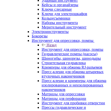
Ударный инструмент
Кейсы и органайзеры
Ключи слесарные
Ключи для электрошкафов
Кольцесъемники
Наборы инструмента
Мерительный инструмент
Электроинструменты
Бокорезы
Инструмент для опрессовки, помпы
Назад
Инструмент для опрессовки, помпы
Гидравлические помпы (насосы)
Шиногибы, шинорезы, шинодыры
Строительная гидравлика
Кримперы для обжима RJ-разъемов
Пресс-клещи для обжима штыревых
втулочных наконечников
Пресс-клещи и кримперы для обжима
изолированных и неизолированных
наконечников
Матрицы для опрессовки
Матрицы для перфорации
Инструмент для пробивки отверстии
Прессы гидравлические и