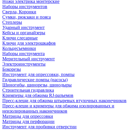
Ножи электрика монтерские
Наборы инструментов
Сверла, Коронки
Сумки, рюкзаки и пояса
Степлеры
Ударный инструмент
Кейсы и органайзеры
Ключи слесарные
Ключи для электрошкафов
Кольцесъемники
Наборы инструмента
Мерительный инструмент
Электроинструменты
Бокорезы
Инструмент для опрессовки, помпы
Гидравлические помпы (насосы)
Шиногибы, шинорезы, шинодыры
Строительная гидравлика
Кримперы для обжима RJ-разъемов
Пресс-клещи для обжима штыревых втулочных наконечников
Пресс-клещи и кримперы для обжима изолированных и
неизолированных наконечников
Матрицы для опрессовки
Матрицы для перфорации
Инструмент для пробивки отверстии