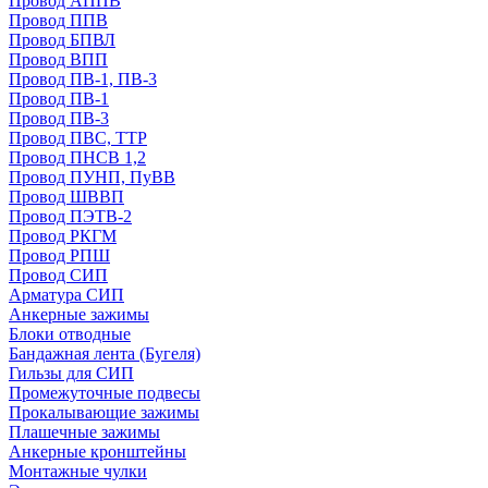
Провод АППВ
Провод ППВ
Провод БПВЛ
Провод ВПП
Провод ПВ-1, ПВ-3
Провод ПВ-1
Провод ПВ-3
Провод ПВС, ТТР
Провод ПНСВ 1,2
Провод ПУНП, ПуВВ
Провод ШВВП
Провод ПЭТВ-2
Провод РКГМ
Провод РПШ
Провод СИП
Арматура СИП
Анкерные зажимы
Блоки отводные
Бандажная лента (Бугеля)
Гильзы для СИП
Промежуточные подвесы
Прокалывающие зажимы
Плашечные зажимы
Анкерные кронштейны
Монтажные чулки