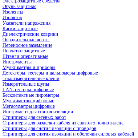
Электрозащитные средства
Обувь защитная
Изоленты
Изолятор
Указатели напряжения
Каски защитные
Диэлектрические коврики
Оградительные ленты
Переносное заземление
Перчатки защитные
Штанги оперативные
Инструменты
Мультиметры и приборы
Детекторы, тестеры и дальномеры цифровые
Токоизмерительные клещи
Измерительные щупы
LAN-тестеры цифровые
Бесконтактные пирометры
Мультиметры цифровые
Мегаомметры цифровые
Инструмент для снятия изоляции
Стрипперы для сетевых работ
Стрипперы для разделки кабеля из сшитого полиэтилена
Cтрипперы для снятия изоляции с проводов
Стрипперы для снятия изоляции и оболочки силовых кабелей