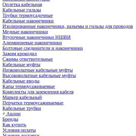
Оплетка кабельная
Кабельные гильзы
Трубки термоусадочные
Кабельные наконечники
Изолированные наконечники, разъемы и гильзы для проводов
Медные наконечники
Втулочные наконечники НШВИ
Алюминиевые наконечники
Болтовые соединители и наконечники
Зажим крокодил
Сжимы ответвительные
Кабельные муфты
Низковольтные кабельные муфты
Высоковольтные кабельные муфты
Кабельные вводы
Капы термоусаживаемые
Комплекты для заземления кабеля
Маркер кабельный
Перчатки термоусаживаемые
Кабельные трубки
Акции
Бренды
Как купить
Условия оплаты
Условия доставки