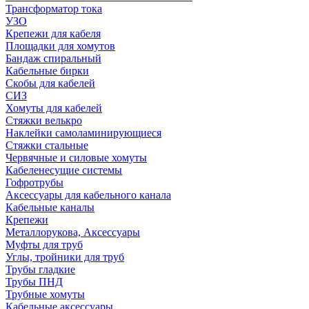
Трансформатор тока
УЗО
Крепежи для кабеля
Площадки для хомутов
Бандаж спиральный
Кабельные бирки
Cкобы для кабелей
СИЗ
Хомуты для кабелей
Стяжки велькро
Наклейки самоламинирующиеся
Стяжки стальные
Червячные и силовые хомуты
Кабеленесущие системы
Гофротрубы
Аксессуары для кабельного канала
Кабельные каналы
Крепежи
Металлорукова, Аксессуары
Муфты для труб
Углы, тройники для труб
Трубы гладкие
Трубы ПНД
Трубные хомуты
Кабельные аксессуары