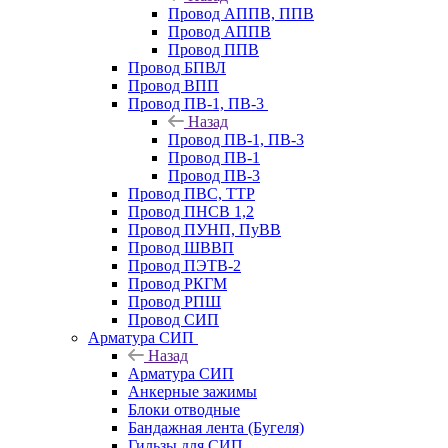
Провод АППВ, ППВ
Провод АППВ
Провод ППВ
Провод БПВЛ
Провод ВПП
Провод ПВ-1, ПВ-3
Назад
Провод ПВ-1, ПВ-3
Провод ПВ-1
Провод ПВ-3
Провод ПВС, ТТР
Провод ПНСВ 1,2
Провод ПУНП, ПуВВ
Провод ШВВП
Провод ПЭТВ-2
Провод РКГМ
Провод РПШ
Провод СИП
Арматура СИП
Назад
Арматура СИП
Анкерные зажимы
Блоки отводные
Бандажная лента (Бугеля)
Гильзы для СИП