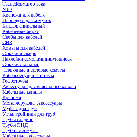
Трансформатор тока
УЗО
Крепежи для кабеля
Площадки для хомутов
Бандаж спиральный
Кабельные бирки
Cкобы для кабелей
СИЗ
Хомуты для кабелей
Стяжки велькро
Наклейки самоламинирующиеся
Стяжки стальные
Червячные и силовые хомуты
Кабеленесущие системы
Гофротрубы
Аксессуары для кабельного канала
Кабельные каналы
Крепежи
Металлорукова, Аксессуары
Муфты для труб
Углы, тройники для труб
Трубы гладкие
Трубы ПНД
Трубные хомуты
Кабельные аксессуары