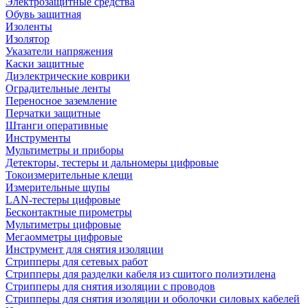
Электрозащитные средства
Обувь защитная
Изоленты
Изолятор
Указатели напряжения
Каски защитные
Диэлектрические коврики
Оградительные ленты
Переносное заземление
Перчатки защитные
Штанги оперативные
Инструменты
Мультиметры и приборы
Детекторы, тестеры и дальномеры цифровые
Токоизмерительные клещи
Измерительные щупы
LAN-тестеры цифровые
Бесконтактные пирометры
Мультиметры цифровые
Мегаомметры цифровые
Инструмент для снятия изоляции
Стрипперы для сетевых работ
Стрипперы для разделки кабеля из сшитого полиэтилена
Cтрипперы для снятия изоляции с проводов
Стрипперы для снятия изоляции и оболочки силовых кабелей