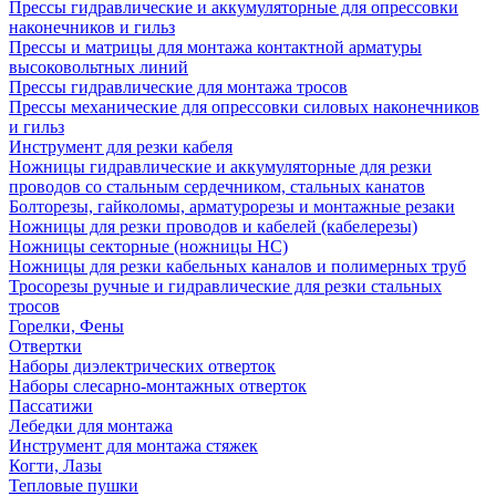
Прессы гидравлические и аккумуляторные для опрессовки
наконечников и гильз
Прессы и матрицы для монтажа контактной арматуры
высоковольтных линий
Прессы гидравлические для монтажа тросов
Прессы механические для опрессовки силовых наконечников
и гильз
Инструмент для резки кабеля
Ножницы гидравлические и аккумуляторные для резки
проводов со стальным сердечником, стальных канатов
Болторезы, гайколомы, арматурорезы и монтажные резаки
Ножницы для резки проводов и кабелей (кабелерезы)
Ножницы секторные (ножницы НС)
Ножницы для резки кабельных каналов и полимерных труб
Тросорезы ручные и гидравлические для резки стальных
тросов
Горелки, Фены
Отвертки
Наборы диэлектрических отверток
Наборы слесарно-монтажных отверток
Пассатижи
Лебедки для монтажа
Инструмент для монтажа стяжек
Когти, Лазы
Тепловые пушки