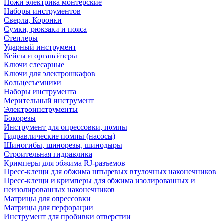
Ножи электрика монтерские
Наборы инструментов
Сверла, Коронки
Сумки, рюкзаки и пояса
Степлеры
Ударный инструмент
Кейсы и органайзеры
Ключи слесарные
Ключи для электрошкафов
Кольцесъемники
Наборы инструмента
Мерительный инструмент
Электроинструменты
Бокорезы
Инструмент для опрессовки, помпы
Гидравлические помпы (насосы)
Шиногибы, шинорезы, шинодыры
Строительная гидравлика
Кримперы для обжима RJ-разъемов
Пресс-клещи для обжима штыревых втулочных наконечников
Пресс-клещи и кримперы для обжима изолированных и
неизолированных наконечников
Матрицы для опрессовки
Матрицы для перфорации
Инструмент для пробивки отверстии