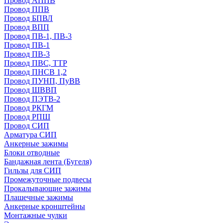
Провод АППВ
Провод ППВ
Провод БПВЛ
Провод ВПП
Провод ПВ-1, ПВ-3
Провод ПВ-1
Провод ПВ-3
Провод ПВС, ТТР
Провод ПНСВ 1,2
Провод ПУНП, ПуВВ
Провод ШВВП
Провод ПЭТВ-2
Провод РКГМ
Провод РПШ
Провод СИП
Арматура СИП
Анкерные зажимы
Блоки отводные
Бандажная лента (Бугеля)
Гильзы для СИП
Промежуточные подвесы
Прокалывающие зажимы
Плашечные зажимы
Анкерные кронштейны
Монтажные чулки