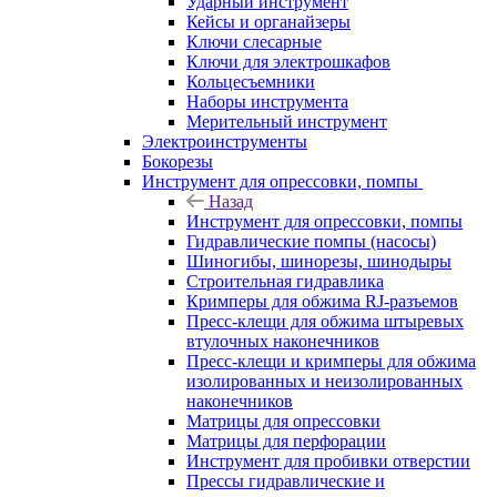
Ударный инструмент
Кейсы и органайзеры
Ключи слесарные
Ключи для электрошкафов
Кольцесъемники
Наборы инструмента
Мерительный инструмент
Электроинструменты
Бокорезы
Инструмент для опрессовки, помпы
Назад
Инструмент для опрессовки, помпы
Гидравлические помпы (насосы)
Шиногибы, шинорезы, шинодыры
Строительная гидравлика
Кримперы для обжима RJ-разъемов
Пресс-клещи для обжима штыревых
втулочных наконечников
Пресс-клещи и кримперы для обжима
изолированных и неизолированных
наконечников
Матрицы для опрессовки
Матрицы для перфорации
Инструмент для пробивки отверстии
Прессы гидравлические и