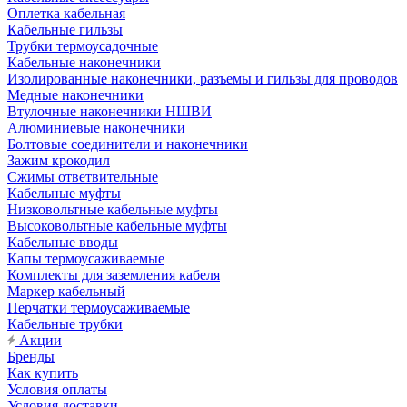
Оплетка кабельная
Кабельные гильзы
Трубки термоусадочные
Кабельные наконечники
Изолированные наконечники, разъемы и гильзы для проводов
Медные наконечники
Втулочные наконечники НШВИ
Алюминиевые наконечники
Болтовые соединители и наконечники
Зажим крокодил
Сжимы ответвительные
Кабельные муфты
Низковольтные кабельные муфты
Высоковольтные кабельные муфты
Кабельные вводы
Капы термоусаживаемые
Комплекты для заземления кабеля
Маркер кабельный
Перчатки термоусаживаемые
Кабельные трубки
Акции
Бренды
Как купить
Условия оплаты
Условия доставки