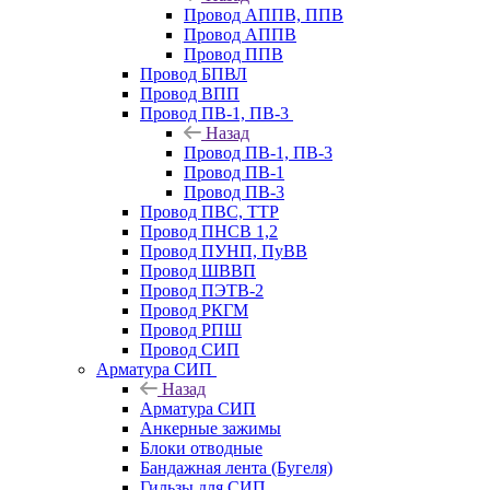
Провод АППВ, ППВ
Провод АППВ
Провод ППВ
Провод БПВЛ
Провод ВПП
Провод ПВ-1, ПВ-3
Назад
Провод ПВ-1, ПВ-3
Провод ПВ-1
Провод ПВ-3
Провод ПВС, ТТР
Провод ПНСВ 1,2
Провод ПУНП, ПуВВ
Провод ШВВП
Провод ПЭТВ-2
Провод РКГМ
Провод РПШ
Провод СИП
Арматура СИП
Назад
Арматура СИП
Анкерные зажимы
Блоки отводные
Бандажная лента (Бугеля)
Гильзы для СИП