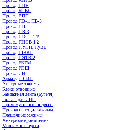
Провод АППВ
Провод ППВ
Провод БПВЛ
Провод ВПП
Провод ПВ-1, ПВ-3
Провод ПВ-1
Провод ПВ-3
Провод ПВС, ТТР
Провод ПНСВ 1,2
Провод ПУНП, ПуВВ
Провод ШВВП
Провод ПЭТВ-2
Провод РКГМ
Провод РПШ
Провод СИП
Арматура СИП
Анкерные зажимы
Блоки отводные
Бандажная лента (Бугеля)
Гильзы для СИП
Промежуточные подвесы
Прокалывающие зажимы
Плашечные зажимы
Анкерные кронштейны
Монтажные чулки