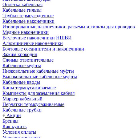
Оплетка кабельная
Кабельные гильзы
Трубки термоусадочные
Кабельные наконечники
Изолированные наконечники, разъемы и гильзы для проводов
Медные наконечники
Втулочные наконечники НШВИ
Алюминиевые наконечники
Болтовые соединители и наконечники
Зажим крокодил
Сжимы ответвительные
Кабельные муфты
Низковольтные кабельные муфты
Высоковольтные кабельные муфты
Кабельные вводы
Капы термоусаживаемые
Комплекты для заземления кабеля
Маркер кабельный
Перчатки термоусаживаемые
Кабельные трубки
Акции
Бренды
Как купить
Условия оплаты
Условия доставки