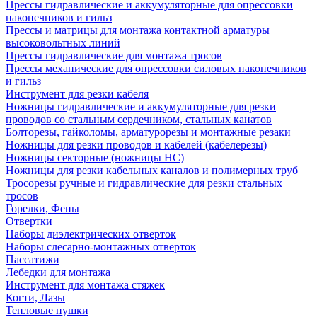
Прессы гидравлические и аккумуляторные для опрессовки
наконечников и гильз
Прессы и матрицы для монтажа контактной арматуры
высоковольтных линий
Прессы гидравлические для монтажа тросов
Прессы механические для опрессовки силовых наконечников
и гильз
Инструмент для резки кабеля
Ножницы гидравлические и аккумуляторные для резки
проводов со стальным сердечником, стальных канатов
Болторезы, гайколомы, арматурорезы и монтажные резаки
Ножницы для резки проводов и кабелей (кабелерезы)
Ножницы секторные (ножницы НС)
Ножницы для резки кабельных каналов и полимерных труб
Тросорезы ручные и гидравлические для резки стальных
тросов
Горелки, Фены
Отвертки
Наборы диэлектрических отверток
Наборы слесарно-монтажных отверток
Пассатижи
Лебедки для монтажа
Инструмент для монтажа стяжек
Когти, Лазы
Тепловые пушки