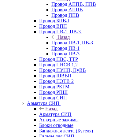
Провод АППВ, ППВ
Провод АППВ
Провод ППВ
Провод БПВЛ
Провод ВПП
Провод ПВ-1, ПВ-3
Назад
Провод ПВ-1, ПВ-3
Провод ПВ-1
Провод ПВ-3
Провод ПВС, ТТР
Провод ПНСВ 1,2
Провод ПУНП, ПуВВ
Провод ШВВП
Провод ПЭТВ-2
Провод РКГМ
Провод РПШ
Провод СИП
Арматура СИП
Назад
Арматура СИП
Анкерные зажимы
Блоки отводные
Бандажная лента (Бугеля)
Гильзы для СИП