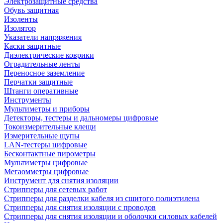
Электрозащитные средства
Обувь защитная
Изоленты
Изолятор
Указатели напряжения
Каски защитные
Диэлектрические коврики
Оградительные ленты
Переносное заземление
Перчатки защитные
Штанги оперативные
Инструменты
Мультиметры и приборы
Детекторы, тестеры и дальномеры цифровые
Токоизмерительные клещи
Измерительные щупы
LAN-тестеры цифровые
Бесконтактные пирометры
Мультиметры цифровые
Мегаомметры цифровые
Инструмент для снятия изоляции
Стрипперы для сетевых работ
Стрипперы для разделки кабеля из сшитого полиэтилена
Cтрипперы для снятия изоляции с проводов
Стрипперы для снятия изоляции и оболочки силовых кабелей