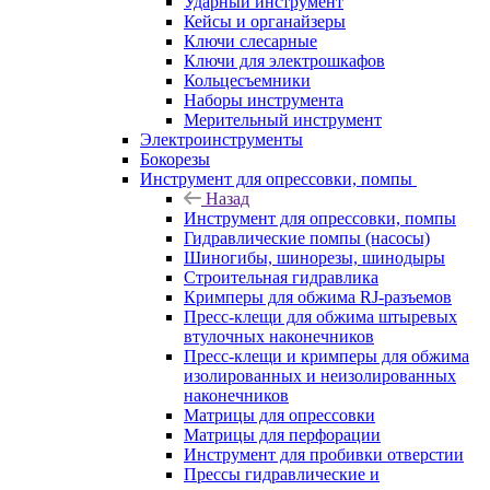
Ударный инструмент
Кейсы и органайзеры
Ключи слесарные
Ключи для электрошкафов
Кольцесъемники
Наборы инструмента
Мерительный инструмент
Электроинструменты
Бокорезы
Инструмент для опрессовки, помпы
Назад
Инструмент для опрессовки, помпы
Гидравлические помпы (насосы)
Шиногибы, шинорезы, шинодыры
Строительная гидравлика
Кримперы для обжима RJ-разъемов
Пресс-клещи для обжима штыревых
втулочных наконечников
Пресс-клещи и кримперы для обжима
изолированных и неизолированных
наконечников
Матрицы для опрессовки
Матрицы для перфорации
Инструмент для пробивки отверстии
Прессы гидравлические и