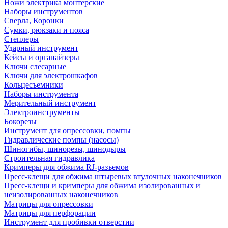
Ножи электрика монтерские
Наборы инструментов
Сверла, Коронки
Сумки, рюкзаки и пояса
Степлеры
Ударный инструмент
Кейсы и органайзеры
Ключи слесарные
Ключи для электрошкафов
Кольцесъемники
Наборы инструмента
Мерительный инструмент
Электроинструменты
Бокорезы
Инструмент для опрессовки, помпы
Гидравлические помпы (насосы)
Шиногибы, шинорезы, шинодыры
Строительная гидравлика
Кримперы для обжима RJ-разъемов
Пресс-клещи для обжима штыревых втулочных наконечников
Пресс-клещи и кримперы для обжима изолированных и
неизолированных наконечников
Матрицы для опрессовки
Матрицы для перфорации
Инструмент для пробивки отверстии