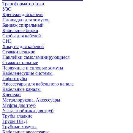
Трансформатор тока
УЗО
Крепежи для кабеля
Площадки для хомутов
Бандаж спиральный
Кабельные бирки
Cкобы для кабелей
СИЗ
Хомуты для кабелей
Стяжки велькро
Наклейки самоламинирующиеся
Стяжки стальные
Червячные и силовые хомуты
Кабеленесущие системы
Гофротрубы
Аксессуары для кабельного канала
Кабельные каналы
Крепежи
Металлорукова, Аксессуары
Муфты для труб
Углы, тройники для труб
Трубы гладкие
Трубы ПНД
Трубные хомуты
Кабельные аксессуары