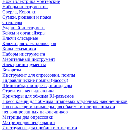
Ножи электрика монтерские
Наборы инструментов
Сверла, Коронки
Сумки, рюкзаки и пояса
Степлеры
Ударный инструмент
Кейсы и органайзеры
Ключи слесарные
Ключи для электрошкафов
Кольцесъемники
Наборы инструмента
Мерительный инструмент
Электроинструменты
Бокорезы
Инструмент для опрессовки, помпы
Гидравлические помпы (насосы)
Шиногибы, шинорезы, шинодыры
Строительная гидравлика
Кримперы для обжима RJ-разъемов
Пресс-клещи для обжима штыревых втулочных наконечников
Пресс-клещи и кримперы для обжима изолированных и
неизолированных наконечников
Матрицы для опрессовки
Матрицы для перфорации
Инструмент для пробивки отверстии