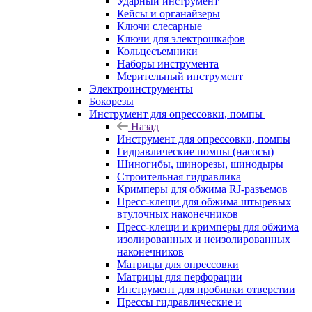
Ударный инструмент
Кейсы и органайзеры
Ключи слесарные
Ключи для электрошкафов
Кольцесъемники
Наборы инструмента
Мерительный инструмент
Электроинструменты
Бокорезы
Инструмент для опрессовки, помпы
Назад
Инструмент для опрессовки, помпы
Гидравлические помпы (насосы)
Шиногибы, шинорезы, шинодыры
Строительная гидравлика
Кримперы для обжима RJ-разъемов
Пресс-клещи для обжима штыревых
втулочных наконечников
Пресс-клещи и кримперы для обжима
изолированных и неизолированных
наконечников
Матрицы для опрессовки
Матрицы для перфорации
Инструмент для пробивки отверстии
Прессы гидравлические и