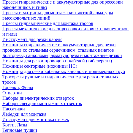
Прессы гидравлические и аккумуляторные для опрессовки
наконечников и гильз
Прессы и матрицы для монтажа контактной арматуры
высоковольтных линий
Прессы гидравлические для монтажа тросов
Прессы механические для опрессовки силовых наконечников
и гильз
Инструмент для резки кабеля
Ножницы гидравлические и аккумуляторные для резки
проводов со стальным сердечником, стальных канатов
Болторезы, гайколомы, арматурорезы и монтажные резаки
Ножницы для резки проводов и кабелей (кабелерезы)
Ножницы секторные (ножницы НС)
Ножницы для резки кабельных каналов и полимерных труб
Тросорезы ручные и гидравлические для резки стальных
тросов
Горелки, Фены
Отвертки
Наборы диэлектрических отверток
Наборы слесарно-монтажных отверток
Пассатижи
Лебедки для монтажа
Инструмент для монтажа стяжек
Когти, Лазы
Тепловые пушки