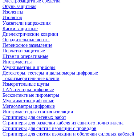
Электрозащитные средства
Обувь защитная
Изоленты
Изолятор
Указатели напряжения
Каски защитные
Диэлектрические коврики
Оградительные ленты
Переносное заземление
Перчатки защитные
Штанги оперативные
Инструменты
Мультиметры и приборы
Детекторы, тестеры и дальномеры цифровые
Токоизмерительные клещи
Измерительные щупы
LAN-тестеры цифровые
Бесконтактные пирометры
Мультиметры цифровые
Мегаомметры цифровые
Инструмент для снятия изоляции
Стрипперы для сетевых работ
Стрипперы для разделки кабеля из сшитого полиэтилена
Cтрипперы для снятия изоляции с проводов
Стрипперы для снятия изоляции и оболочки силовых кабелей