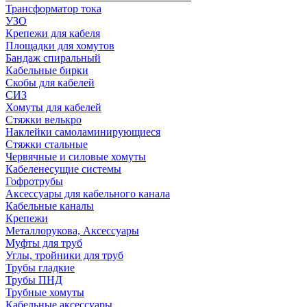
Трансформатор тока
УЗО
Крепежи для кабеля
Площадки для хомутов
Бандаж спиральный
Кабельные бирки
Cкобы для кабелей
СИЗ
Хомуты для кабелей
Стяжки велькро
Наклейки самоламинирующиеся
Стяжки стальные
Червячные и силовые хомуты
Кабеленесущие системы
Гофротрубы
Аксессуары для кабельного канала
Кабельные каналы
Крепежи
Металлорукова, Аксессуары
Муфты для труб
Углы, тройники для труб
Трубы гладкие
Трубы ПНД
Трубные хомуты
Кабельные аксессуары