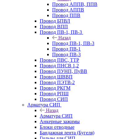
Провод АППВ, ППВ
Провод АППВ
Провод ППВ
Провод БПВЛ
Провод ВПП
Провод ПВ-1, ПВ-3
Назад
Провод ПВ-1, ПВ-3
Провод ПВ-1
Провод ПВ-3
Провод ПВС, ТТР
Провод ПНСВ 1,2
Провод ПУНП, ПуВВ
Провод ШВВП
Провод ПЭТВ-2
Провод РКГМ
Провод РПШ
Провод СИП
Арматура СИП
Назад
Арматура СИП
Анкерные зажимы
Блоки отводные
Бандажная лента (Бугеля)
Гильзы для СИП