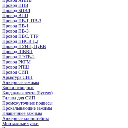
Провод АППВ
Провод ППВ
Провод БПВЛ
Провод ВПП
Провод ПВ-1, ПВ-3
Провод ПВ-1
Провод ПВ-3
Провод ПВС, ТТР
Провод ПНСВ 1,2
Провод ПУНП, ПуВВ
Провод ШВВП
Провод ПЭТВ-2
Провод РКГМ
Провод РПШ
Провод СИП
Арматура СИП
Анкерные зажимы
Блоки отводные
Бандажная лента (Бугеля)
Гильзы для СИП
Промежуточные подвесы
Прокалывающие зажимы
Плашечные зажимы
Анкерные кронштейны
Монтажные чулки