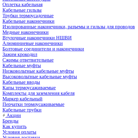
Оплетка кабельная
Кабельные гильзы
Трубки термоусадочные
Кабельные наконечники
Изолированные наконечники, разъемы и гильзы для проводов
Медные наконечники
Втулочные наконечники НШВИ
Алюминиевые наконечники
Болтовые соединители и наконечники
Зажим крокодил
Сжимы ответвительные
Кабельные муфты
Низковольтные кабельные муфты
Высоковольтные кабельные муфты
Кабельные вводы
Капы термоусаживаемые
Комплекты для заземления кабеля
Маркер кабельный
Перчатки термоусаживаемые
Кабельные трубки
Акции
Бренды
Как купить
Условия оплаты
Условия доставки