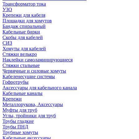
Трансформатор тока
УЗО
Крепежи для кабеля
Площадки для хомутов
Бандаж спиральный
Кабельные бирки
Cкобы для кабелей
СИЗ
Хомуты для кабелей
Стяжки велькро
Наклейки самоламинирующиеся
Стяжки стальные
Червячные и силовые хомуты
Кабеленесущие системы
Гофротрубы
Аксессуары для кабельного канала
Кабельные каналы
Крепежи
Металлорукова, Аксессуары
Муфты для труб
Углы, тройники для труб
Трубы гладкие
Трубы ПНД
Трубные хомуты
Кабельные аксессуары