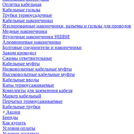
Оплетка кабельная
Кабельные гильзы
Трубки термоусадочные
Кабельные наконечники
Изолированные наконечники, разъемы и гильзы для проводов
Медные наконечники
Втулочные наконечники НШВИ
Алюминиевые наконечники
Болтовые соединители и наконечники
Зажим крокодил
Сжимы ответвительные
Кабельные муфты
Низковольтные кабельные муфты
Высоковольтные кабельные муфты
Кабельные вводы
Капы термоусаживаемые
Комплекты для заземления кабеля
Маркер кабельный
Перчатки термоусаживаемые
Кабельные трубки
Акции
Бренды
Как купить
Условия оплаты
Условия доставки