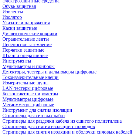
Электрозащитные средства
Обувь защитная
Изоленты
Изолятор
Указатели напряжения
Каски защитные
Диэлектрические коврики
Оградительные ленты
Переносное заземление
Перчатки защитные
Штанги оперативные
Инструменты
Мультиметры и приборы
Детекторы, тестеры и дальномеры цифровые
Токоизмерительные клещи
Измерительные щупы
LAN-тестеры цифровые
Бесконтактные пирометры
Мультиметры цифровые
Мегаомметры цифровые
Инструмент для снятия изоляции
Стрипперы для сетевых работ
Стрипперы для разделки кабеля из сшитого полиэтилена
Cтрипперы для снятия изоляции с проводов
Стрипперы для снятия изоляции и оболочки силовых кабелей