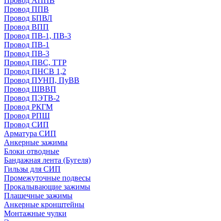
Провод АППВ
Провод ППВ
Провод БПВЛ
Провод ВПП
Провод ПВ-1, ПВ-3
Провод ПВ-1
Провод ПВ-3
Провод ПВС, ТТР
Провод ПНСВ 1,2
Провод ПУНП, ПуВВ
Провод ШВВП
Провод ПЭТВ-2
Провод РКГМ
Провод РПШ
Провод СИП
Арматура СИП
Анкерные зажимы
Блоки отводные
Бандажная лента (Бугеля)
Гильзы для СИП
Промежуточные подвесы
Прокалывающие зажимы
Плашечные зажимы
Анкерные кронштейны
Монтажные чулки