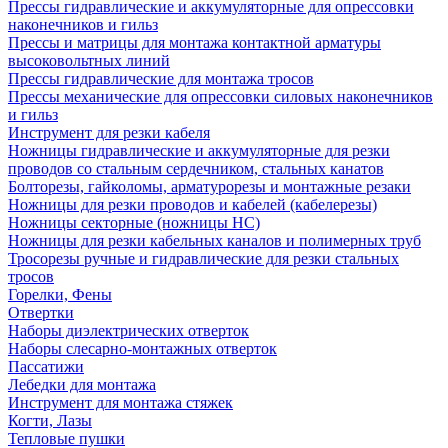
Прессы гидравлические и аккумуляторные для опрессовки
наконечников и гильз
Прессы и матрицы для монтажа контактной арматуры
высоковольтных линий
Прессы гидравлические для монтажа тросов
Прессы механические для опрессовки силовых наконечников
и гильз
Инструмент для резки кабеля
Ножницы гидравлические и аккумуляторные для резки
проводов со стальным сердечником, стальных канатов
Болторезы, гайколомы, арматурорезы и монтажные резаки
Ножницы для резки проводов и кабелей (кабелерезы)
Ножницы секторные (ножницы НС)
Ножницы для резки кабельных каналов и полимерных труб
Тросорезы ручные и гидравлические для резки стальных
тросов
Горелки, Фены
Отвертки
Наборы диэлектрических отверток
Наборы слесарно-монтажных отверток
Пассатижи
Лебедки для монтажа
Инструмент для монтажа стяжек
Когти, Лазы
Тепловые пушки