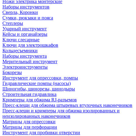
Ножи электрика монтерские
Наборы инструментов
Сверла, Коронки
Сумки, рюкзаки и пояса
Степлеры
Ударный инструмент
Кейсы и органайзеры
Ключи слесарные
Ключи для электрошкафов
Кольцесъемники
Наборы инструмента
Мерительный инструмент
Электроинструменты
Бокорезы
Инструмент для опрессовки, помпы
Гидравлические помпы (насосы)
Шиногибы, шинорезы, шинодыры
Строительная гидравлика
Кримперы для обжима RJ-разъемов
Пресс-клещи для обжима штыревых втулочных наконечников
Пресс-клещи и кримперы для обжима изолированных и
неизолированных наконечников
Матрицы для опрессовки
Матрицы для перфорации
Инструмент для пробивки отверстии