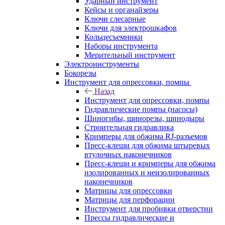
Ударный инструмент
Кейсы и органайзеры
Ключи слесарные
Ключи для электрошкафов
Кольцесъемники
Наборы инструмента
Мерительный инструмент
Электроинструменты
Бокорезы
Инструмент для опрессовки, помпы
Назад
Инструмент для опрессовки, помпы
Гидравлические помпы (насосы)
Шиногибы, шинорезы, шинодыры
Строительная гидравлика
Кримперы для обжима RJ-разъемов
Пресс-клещи для обжима штыревых
втулочных наконечников
Пресс-клещи и кримперы для обжима
изолированных и неизолированных
наконечников
Матрицы для опрессовки
Матрицы для перфорации
Инструмент для пробивки отверстии
Прессы гидравлические и