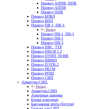
Провод АППВ, ППВ
Провод АППВ
Провод ППВ
Провод БПВЛ
Провод ВПП
Провод ПВ-1, ПВ-3
Назад
Провод ПВ-1, ПВ-3
Провод ПВ-1
Провод ПВ-3
Провод ПВС, ТТР
Провод ПНСВ 1,2
Провод ПУНП, ПуВВ
Провод ШВВП
Провод ПЭТВ-2
Провод РКГМ
Провод РПШ
Провод СИП
Арматура СИП
Назад
Арматура СИП
Анкерные зажимы
Блоки отводные
Бандажная лента (Бугеля)
Гильзы для СИП