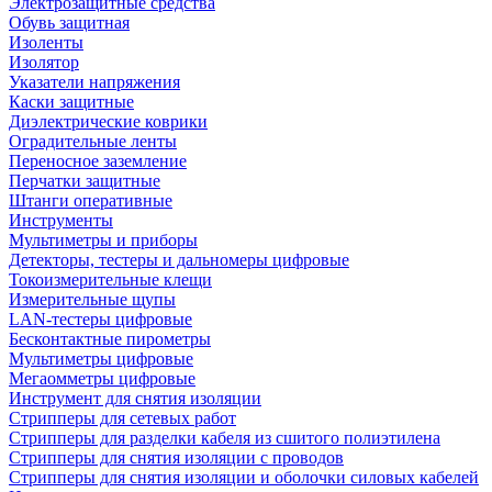
Электрозащитные средства
Обувь защитная
Изоленты
Изолятор
Указатели напряжения
Каски защитные
Диэлектрические коврики
Оградительные ленты
Переносное заземление
Перчатки защитные
Штанги оперативные
Инструменты
Мультиметры и приборы
Детекторы, тестеры и дальномеры цифровые
Токоизмерительные клещи
Измерительные щупы
LAN-тестеры цифровые
Бесконтактные пирометры
Мультиметры цифровые
Мегаомметры цифровые
Инструмент для снятия изоляции
Стрипперы для сетевых работ
Стрипперы для разделки кабеля из сшитого полиэтилена
Cтрипперы для снятия изоляции с проводов
Стрипперы для снятия изоляции и оболочки силовых кабелей