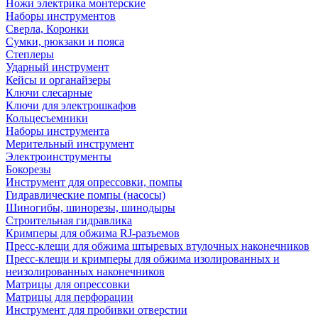
Ножи электрика монтерские
Наборы инструментов
Сверла, Коронки
Сумки, рюкзаки и пояса
Степлеры
Ударный инструмент
Кейсы и органайзеры
Ключи слесарные
Ключи для электрошкафов
Кольцесъемники
Наборы инструмента
Мерительный инструмент
Электроинструменты
Бокорезы
Инструмент для опрессовки, помпы
Гидравлические помпы (насосы)
Шиногибы, шинорезы, шинодыры
Строительная гидравлика
Кримперы для обжима RJ-разъемов
Пресс-клещи для обжима штыревых втулочных наконечников
Пресс-клещи и кримперы для обжима изолированных и
неизолированных наконечников
Матрицы для опрессовки
Матрицы для перфорации
Инструмент для пробивки отверстии