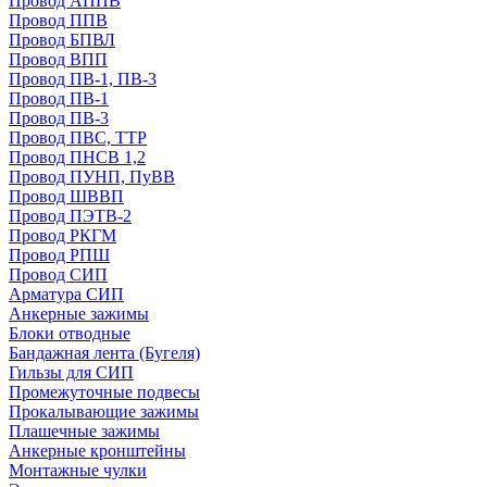
Провод АППВ
Провод ППВ
Провод БПВЛ
Провод ВПП
Провод ПВ-1, ПВ-3
Провод ПВ-1
Провод ПВ-3
Провод ПВС, ТТР
Провод ПНСВ 1,2
Провод ПУНП, ПуВВ
Провод ШВВП
Провод ПЭТВ-2
Провод РКГМ
Провод РПШ
Провод СИП
Арматура СИП
Анкерные зажимы
Блоки отводные
Бандажная лента (Бугеля)
Гильзы для СИП
Промежуточные подвесы
Прокалывающие зажимы
Плашечные зажимы
Анкерные кронштейны
Монтажные чулки