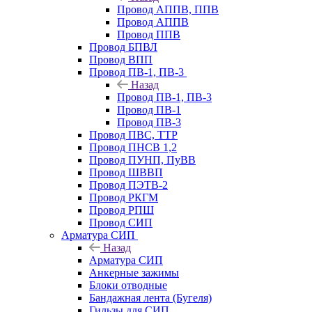
Провод АППВ, ППВ
Провод АППВ
Провод ППВ
Провод БПВЛ
Провод ВПП
Провод ПВ-1, ПВ-3
Назад
Провод ПВ-1, ПВ-3
Провод ПВ-1
Провод ПВ-3
Провод ПВС, ТТР
Провод ПНСВ 1,2
Провод ПУНП, ПуВВ
Провод ШВВП
Провод ПЭТВ-2
Провод РКГМ
Провод РПШ
Провод СИП
Арматура СИП
Назад
Арматура СИП
Анкерные зажимы
Блоки отводные
Бандажная лента (Бугеля)
Гильзы для СИП