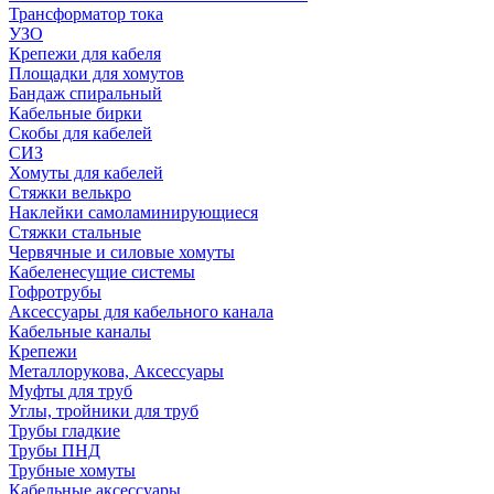
Трансформатор тока
УЗО
Крепежи для кабеля
Площадки для хомутов
Бандаж спиральный
Кабельные бирки
Cкобы для кабелей
СИЗ
Хомуты для кабелей
Стяжки велькро
Наклейки самоламинирующиеся
Стяжки стальные
Червячные и силовые хомуты
Кабеленесущие системы
Гофротрубы
Аксессуары для кабельного канала
Кабельные каналы
Крепежи
Металлорукова, Аксессуары
Муфты для труб
Углы, тройники для труб
Трубы гладкие
Трубы ПНД
Трубные хомуты
Кабельные аксессуары