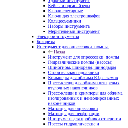
Ударный инструмент
Кейсы и органайзеры
Ключи слесарные
Ключи для электрошкафов
Кольцесъемники
Наборы инструмента
Мерительный инструмент
Электроинструменты
Бокорезы
Инструмент для опрессовки, помпы
Назад
Инструмент для опрессовки, помпы
Гидравлические помпы (насосы)
Шиногибы, шинорезы, шинодыры
Строительная гидравлика
Кримперы для обжима RJ-разъемов
Пресс-клещи для обжима штыревых
втулочных наконечников
Пресс-клещи и кримперы для обжима
изолированных и неизолированных
наконечников
Матрицы для опрессовки
Матрицы для перфорации
Инструмент для пробивки отверстии
Прессы гидравлические и