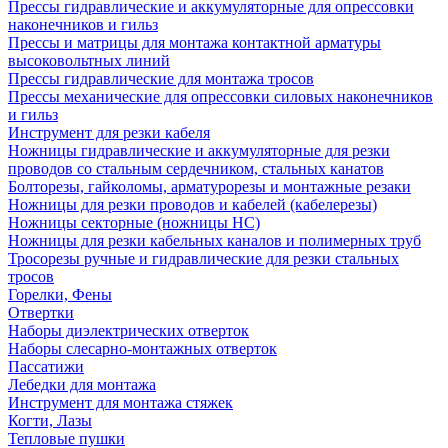
Прессы гидравлические и аккумуляторные для опрессовки
наконечников и гильз
Прессы и матрицы для монтажа контактной арматуры
высоковольтных линий
Прессы гидравлические для монтажа тросов
Прессы механические для опрессовки силовых наконечников
и гильз
Инструмент для резки кабеля
Ножницы гидравлические и аккумуляторные для резки
проводов со стальным сердечником, стальных канатов
Болторезы, гайколомы, арматурорезы и монтажные резаки
Ножницы для резки проводов и кабелей (кабелерезы)
Ножницы секторные (ножницы НС)
Ножницы для резки кабельных каналов и полимерных труб
Тросорезы ручные и гидравлические для резки стальных
тросов
Горелки, Фены
Отвертки
Наборы диэлектрических отверток
Наборы слесарно-монтажных отверток
Пассатижи
Лебедки для монтажа
Инструмент для монтажа стяжек
Когти, Лазы
Тепловые пушки