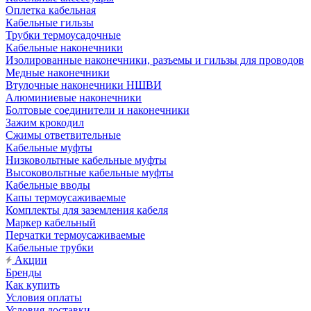
Оплетка кабельная
Кабельные гильзы
Трубки термоусадочные
Кабельные наконечники
Изолированные наконечники, разъемы и гильзы для проводов
Медные наконечники
Втулочные наконечники НШВИ
Алюминиевые наконечники
Болтовые соединители и наконечники
Зажим крокодил
Сжимы ответвительные
Кабельные муфты
Низковольтные кабельные муфты
Высоковольтные кабельные муфты
Кабельные вводы
Капы термоусаживаемые
Комплекты для заземления кабеля
Маркер кабельный
Перчатки термоусаживаемые
Кабельные трубки
Акции
Бренды
Как купить
Условия оплаты
Условия доставки