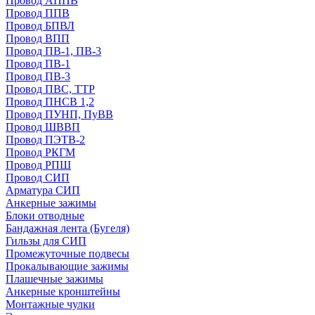
Провод АППВ
Провод ППВ
Провод БПВЛ
Провод ВПП
Провод ПВ-1, ПВ-3
Провод ПВ-1
Провод ПВ-3
Провод ПВС, ТТР
Провод ПНСВ 1,2
Провод ПУНП, ПуВВ
Провод ШВВП
Провод ПЭТВ-2
Провод РКГМ
Провод РПШ
Провод СИП
Арматура СИП
Анкерные зажимы
Блоки отводные
Бандажная лента (Бугеля)
Гильзы для СИП
Промежуточные подвесы
Прокалывающие зажимы
Плашечные зажимы
Анкерные кронштейны
Монтажные чулки