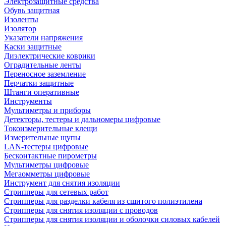
Электрозащитные средства
Обувь защитная
Изоленты
Изолятор
Указатели напряжения
Каски защитные
Диэлектрические коврики
Оградительные ленты
Переносное заземление
Перчатки защитные
Штанги оперативные
Инструменты
Мультиметры и приборы
Детекторы, тестеры и дальномеры цифровые
Токоизмерительные клещи
Измерительные щупы
LAN-тестеры цифровые
Бесконтактные пирометры
Мультиметры цифровые
Мегаомметры цифровые
Инструмент для снятия изоляции
Стрипперы для сетевых работ
Стрипперы для разделки кабеля из сшитого полиэтилена
Cтрипперы для снятия изоляции с проводов
Стрипперы для снятия изоляции и оболочки силовых кабелей