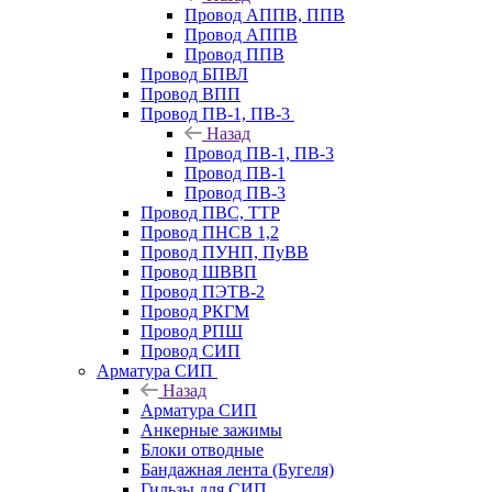
Провод АППВ, ППВ
Провод АППВ
Провод ППВ
Провод БПВЛ
Провод ВПП
Провод ПВ-1, ПВ-3
Назад
Провод ПВ-1, ПВ-3
Провод ПВ-1
Провод ПВ-3
Провод ПВС, ТТР
Провод ПНСВ 1,2
Провод ПУНП, ПуВВ
Провод ШВВП
Провод ПЭТВ-2
Провод РКГМ
Провод РПШ
Провод СИП
Арматура СИП
Назад
Арматура СИП
Анкерные зажимы
Блоки отводные
Бандажная лента (Бугеля)
Гильзы для СИП