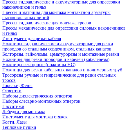
Прессы гидравлические и аккумуляторные для опрессовки
наконечников и гильз
Прессы и матрицы для монтажа контактной арматуры
высоковольтных линий
Прессы гидравлические для монтажа тросов
Прессы механические для опрессовки силовых наконечников
и гильз
Инструмент для резки кабеля
Ножницы гидравлические и аккумуляторные для резки
проводов со стальным сердечником, стальных канатов
Болторезы, гайколомы, арматурорезы и монтажные резаки
Ножницы для резки проводов и кабелей (кабелерезы)
Ножницы секторные (ножницы НС)
Ножницы для резки кабельных каналов и полимерных труб
Тросорезы ручные и гидравлические для резки стальных
тросов
Горелки, Фены
Отвертки
Наборы диэлектрических отверток
Наборы слесарно-монтажных отверток
Пассатижи
Лебедки для монтажа
Инструмент для монтажа стяжек
Когти, Лазы
Тепловые пушки