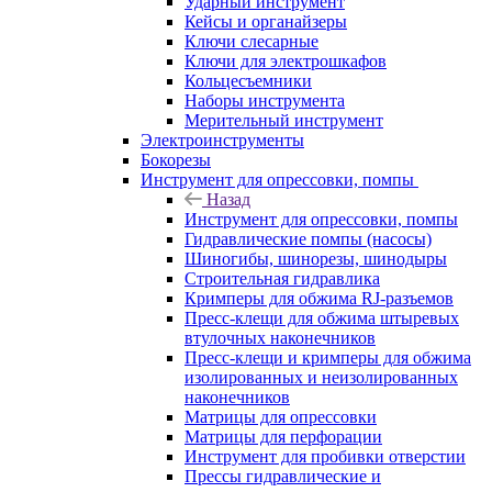
Ударный инструмент
Кейсы и органайзеры
Ключи слесарные
Ключи для электрошкафов
Кольцесъемники
Наборы инструмента
Мерительный инструмент
Электроинструменты
Бокорезы
Инструмент для опрессовки, помпы
Назад
Инструмент для опрессовки, помпы
Гидравлические помпы (насосы)
Шиногибы, шинорезы, шинодыры
Строительная гидравлика
Кримперы для обжима RJ-разъемов
Пресс-клещи для обжима штыревых
втулочных наконечников
Пресс-клещи и кримперы для обжима
изолированных и неизолированных
наконечников
Матрицы для опрессовки
Матрицы для перфорации
Инструмент для пробивки отверстии
Прессы гидравлические и