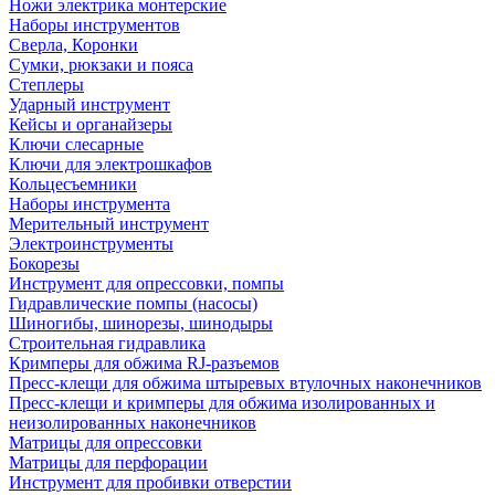
Ножи электрика монтерские
Наборы инструментов
Сверла, Коронки
Сумки, рюкзаки и пояса
Степлеры
Ударный инструмент
Кейсы и органайзеры
Ключи слесарные
Ключи для электрошкафов
Кольцесъемники
Наборы инструмента
Мерительный инструмент
Электроинструменты
Бокорезы
Инструмент для опрессовки, помпы
Гидравлические помпы (насосы)
Шиногибы, шинорезы, шинодыры
Строительная гидравлика
Кримперы для обжима RJ-разъемов
Пресс-клещи для обжима штыревых втулочных наконечников
Пресс-клещи и кримперы для обжима изолированных и
неизолированных наконечников
Матрицы для опрессовки
Матрицы для перфорации
Инструмент для пробивки отверстии