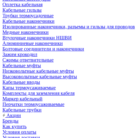
Оплетка кабельная
Кабельные гильзы
Трубки термоусадочные
Кабельные наконечники
Изолированные наконечники, разъемы и гильзы для проводов
Медные наконечники
Втулочные наконечники НШВИ
Алюминиевые наконечники
Болтовые соединители и наконечники
Зажим крокодил
Сжимы ответвительные
Кабельные муфты
Низковольтные кабельные муфты
Высоковольтные кабельные муфты
Кабельные вводы
Капы термоусаживаемые
Комплекты для заземления кабеля
Маркер кабельный
Перчатки термоусаживаемые
Кабельные трубки
Акции
Бренды
Как купить
Условия оплаты
Условия доставки