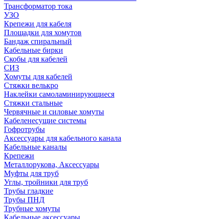
Трансформатор тока
УЗО
Крепежи для кабеля
Площадки для хомутов
Бандаж спиральный
Кабельные бирки
Cкобы для кабелей
СИЗ
Хомуты для кабелей
Стяжки велькро
Наклейки самоламинирующиеся
Стяжки стальные
Червячные и силовые хомуты
Кабеленесущие системы
Гофротрубы
Аксессуары для кабельного канала
Кабельные каналы
Крепежи
Металлорукова, Аксессуары
Муфты для труб
Углы, тройники для труб
Трубы гладкие
Трубы ПНД
Трубные хомуты
Кабельные аксессуары