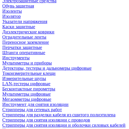
Электрозащитные средства
Обувь защитная
Изоленты
Изолятор
Указатели напряжения
Каски защитные
Диэлектрические коврики
Оградительные ленты
Переносное заземление
Перчатки защитные
Штанги оперативные
Инструменты
Мультиметры и приборы
Детекторы, тестеры и дальномеры цифровые
Токоизмерительные клещи
Измерительные щупы
LAN-тестеры цифровые
Бесконтактные пирометры
Мультиметры цифровые
Мегаомметры цифровые
Инструмент для снятия изоляции
Стрипперы для сетевых работ
Стрипперы для разделки кабеля из сшитого полиэтилена
Cтрипперы для снятия изоляции с проводов
Стрипперы для снятия изоляции и оболочки силовых кабелей