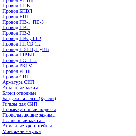
Провод АППВ
Провод ППВ
Провод БПВЛ
Провод ВПП
Провод ПВ-1, ПВ-3
Провод ПВ-1
Провод ПВ-3
Провод ПВС, ТТР
Провод ПНСВ 1,2
Провод ПУНП, ПуВВ
Провод ШВВП
Провод ПЭТВ-2
Провод РКГМ
Провод РПШ
Провод СИП
Арматура СИП
Анкерные зажимы
Блоки отводные
Бандажная лента (Бугеля)
Гильзы для СИП
Промежуточные подвесы
Прокалывающие зажимы
Плашечные зажимы
Анкерные кронштейны
Монтажные чулки