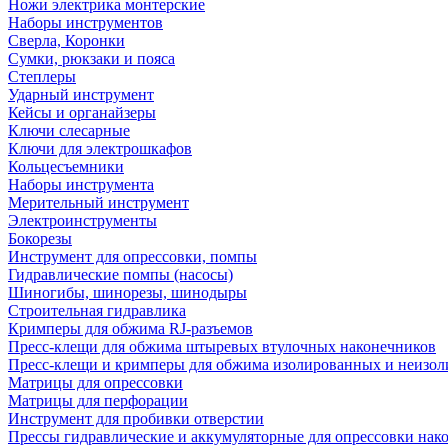
Ножи электрика монтерские
Наборы инструментов
Сверла, Коронки
Сумки, рюкзаки и пояса
Степлеры
Ударный инструмент
Кейсы и органайзеры
Ключи слесарные
Ключи для электрошкафов
Кольцесъемники
Наборы инструмента
Мерительный инструмент
Электроинструменты
Бокорезы
Инструмент для опрессовки, помпы
Гидравлические помпы (насосы)
Шиногибы, шинорезы, шинодыры
Строительная гидравлика
Кримперы для обжима RJ-разъемов
Пресс-клещи для обжима штыревых втулочных наконечников
Пресс-клещи и кримперы для обжима изолированных и неизо
Матрицы для опрессовки
Матрицы для перфорации
Инструмент для пробивки отверстии
Прессы гидравлические и аккумуляторные для опрессовки нако