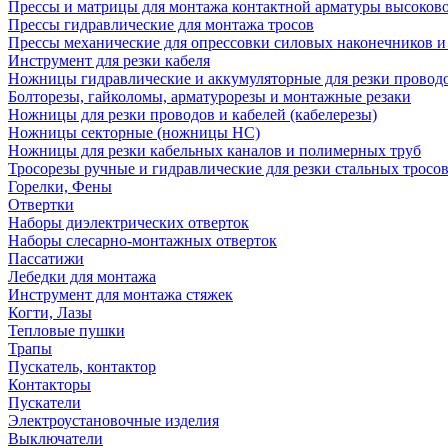
Прессы и матрицы для монтажа контактной арматуры высоков
Прессы гидравлические для монтажа тросов
Прессы механические для опрессовки силовых наконечников и
Инструмент для резки кабеля
Ножницы гидравлические и аккумуляторные для резки проводо
Болторезы, гайколомы, арматурорезы и монтажные резаки
Ножницы для резки проводов и кабелей (кабелерезы)
Ножницы секторные (ножницы НС)
Ножницы для резки кабельных каналов и полимерных труб
Тросорезы ручные и гидравлические для резки стальных тросо
Горелки, Фены
Отвертки
Наборы диэлектрических отверток
Наборы слесарно-монтажных отверток
Пассатижи
Лебедки для монтажа
Инструмент для монтажа стяжек
Когти, Лазы
Тепловые пушки
Трапы
Пускатель, контактор
Контакторы
Пускатели
Электроустановочные изделия
Выключатели