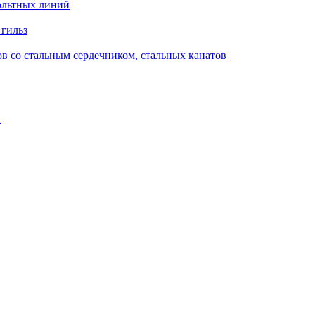
ольтных линий
 гильз
в со стальным сердечником, стальных канатов
в