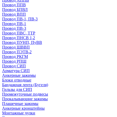
Провод АППВ
Провод ППВ
Провод БПВЛ
Провод ВПП
Провод ПВ-1, ПВ-3
Провод ПВ-1
Провод ПВ-3
Провод ПВС, ТТР
Провод ПНСВ 1,2
Провод ПУНП, ПуВВ
Провод ШВВП
Провод ПЭТВ-2
Провод РКГМ
Провод РПШ
Провод СИП
Арматура СИП
Анкерные зажимы
Блоки отводные
Бандажная лента (Бугеля)
Гильзы для СИП
Промежуточные подвесы
Прокалывающие зажимы
Плашечные зажимы
Анкерные кронштейны
Монтажные чулки