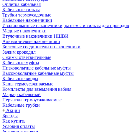
Оплетка кабельная
Кабельные гильзы
Трубки термоусадочные
Кабельные наконечники
Изолированные наконечники, разъемы и гильзы для проводов
Медные наконечники
Втулочные наконечники НШВИ
Алюминиевые наконечники
Болтовые соединители и наконечники
Зажим крокодил
Сжимы ответвительные
Кабельные муфты
Низковольтные кабельные муфты
Высоковольтные кабельные муфты
Кабельные вводы
Капы термоусаживаемые
Комплекты для заземления кабеля
Маркер кабельный
Перчатки термоусаживаемые
Кабельные трубки
Акции
Бренды
Как купить
Условия оплаты
Условия доставки