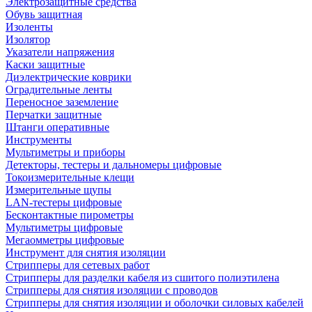
Электрозащитные средства
Обувь защитная
Изоленты
Изолятор
Указатели напряжения
Каски защитные
Диэлектрические коврики
Оградительные ленты
Переносное заземление
Перчатки защитные
Штанги оперативные
Инструменты
Мультиметры и приборы
Детекторы, тестеры и дальномеры цифровые
Токоизмерительные клещи
Измерительные щупы
LAN-тестеры цифровые
Бесконтактные пирометры
Мультиметры цифровые
Мегаомметры цифровые
Инструмент для снятия изоляции
Стрипперы для сетевых работ
Стрипперы для разделки кабеля из сшитого полиэтилена
Cтрипперы для снятия изоляции с проводов
Стрипперы для снятия изоляции и оболочки силовых кабелей