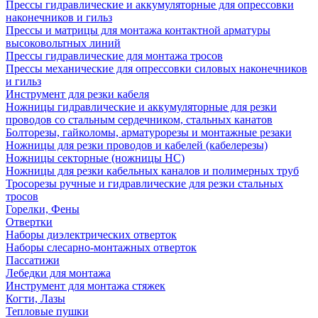
Прессы гидравлические и аккумуляторные для опрессовки
наконечников и гильз
Прессы и матрицы для монтажа контактной арматуры
высоковольтных линий
Прессы гидравлические для монтажа тросов
Прессы механические для опрессовки силовых наконечников
и гильз
Инструмент для резки кабеля
Ножницы гидравлические и аккумуляторные для резки
проводов со стальным сердечником, стальных канатов
Болторезы, гайколомы, арматурорезы и монтажные резаки
Ножницы для резки проводов и кабелей (кабелерезы)
Ножницы секторные (ножницы НС)
Ножницы для резки кабельных каналов и полимерных труб
Тросорезы ручные и гидравлические для резки стальных
тросов
Горелки, Фены
Отвертки
Наборы диэлектрических отверток
Наборы слесарно-монтажных отверток
Пассатижи
Лебедки для монтажа
Инструмент для монтажа стяжек
Когти, Лазы
Тепловые пушки