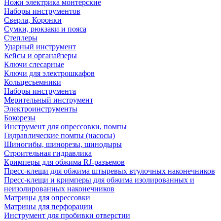
Ножи электрика монтерские
Наборы инструментов
Сверла, Коронки
Сумки, рюкзаки и пояса
Степлеры
Ударный инструмент
Кейсы и органайзеры
Ключи слесарные
Ключи для электрошкафов
Кольцесъемники
Наборы инструмента
Мерительный инструмент
Электроинструменты
Бокорезы
Инструмент для опрессовки, помпы
Гидравлические помпы (насосы)
Шиногибы, шинорезы, шинодыры
Строительная гидравлика
Кримперы для обжима RJ-разъемов
Пресс-клещи для обжима штыревых втулочных наконечников
Пресс-клещи и кримперы для обжима изолированных и
неизолированных наконечников
Матрицы для опрессовки
Матрицы для перфорации
Инструмент для пробивки отверстии