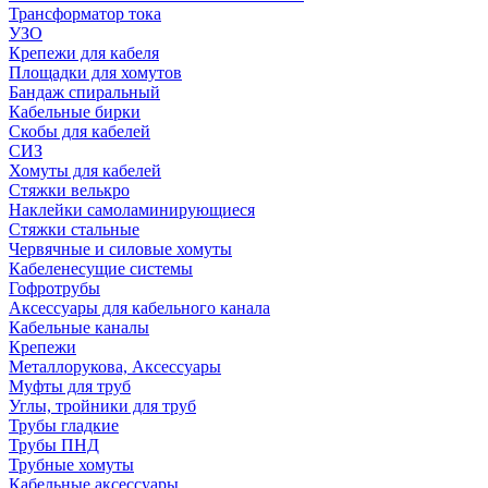
Трансформатор тока
УЗО
Крепежи для кабеля
Площадки для хомутов
Бандаж спиральный
Кабельные бирки
Cкобы для кабелей
СИЗ
Хомуты для кабелей
Стяжки велькро
Наклейки самоламинирующиеся
Стяжки стальные
Червячные и силовые хомуты
Кабеленесущие системы
Гофротрубы
Аксессуары для кабельного канала
Кабельные каналы
Крепежи
Металлорукова, Аксессуары
Муфты для труб
Углы, тройники для труб
Трубы гладкие
Трубы ПНД
Трубные хомуты
Кабельные аксессуары