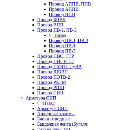
Провод АППВ, ППВ
Провод АППВ
Провод ППВ
Провод БПВЛ
Провод ВПП
Провод ПВ-1, ПВ-3
Назад
Провод ПВ-1, ПВ-3
Провод ПВ-1
Провод ПВ-3
Провод ПВС, ТТР
Провод ПНСВ 1,2
Провод ПУНП, ПуВВ
Провод ШВВП
Провод ПЭТВ-2
Провод РКГМ
Провод РПШ
Провод СИП
Арматура СИП
Назад
Арматура СИП
Анкерные зажимы
Блоки отводные
Бандажная лента (Бугеля)
Гильзы для СИП