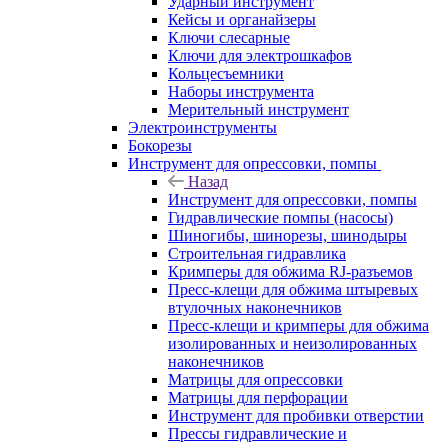
Ударный инструмент
Кейсы и органайзеры
Ключи слесарные
Ключи для электрошкафов
Кольцесъемники
Наборы инструмента
Мерительный инструмент
Электроинструменты
Бокорезы
Инструмент для опрессовки, помпы
Назад
Инструмент для опрессовки, помпы
Гидравлические помпы (насосы)
Шиногибы, шинорезы, шинодыры
Строительная гидравлика
Кримперы для обжима RJ-разъемов
Пресс-клещи для обжима штыревых
втулочных наконечников
Пресс-клещи и кримперы для обжима
изолированных и неизолированных
наконечников
Матрицы для опрессовки
Матрицы для перфорации
Инструмент для пробивки отверстии
Прессы гидравлические и