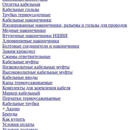
Оплетка кабельная
Кабельные гильзы
Трубки термоусадочные
Кабельные наконечники
Изолированные наконечники, разъемы и гильзы для проводов
Медные наконечники
Втулочные наконечники НШВИ
Алюминиевые наконечники
Болтовые соединители и наконечники
Зажим крокодил
Сжимы ответвительные
Кабельные муфты
Низковольтные кабельные муфты
Высоковольтные кабельные муфты
Кабельные вводы
Капы термоусаживаемые
Комплекты для заземления кабеля
Маркер кабельный
Перчатки термоусаживаемые
Кабельные трубки
Акции
Бренды
Как купить
Условия оплаты
Условия доставки