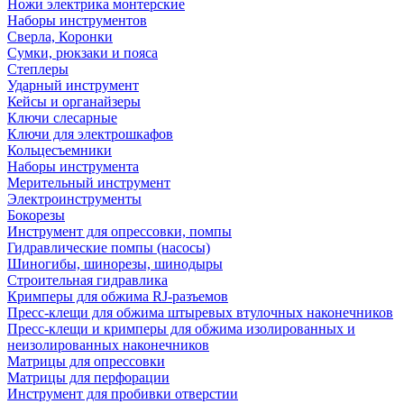
Ножи электрика монтерские
Наборы инструментов
Сверла, Коронки
Сумки, рюкзаки и пояса
Степлеры
Ударный инструмент
Кейсы и органайзеры
Ключи слесарные
Ключи для электрошкафов
Кольцесъемники
Наборы инструмента
Мерительный инструмент
Электроинструменты
Бокорезы
Инструмент для опрессовки, помпы
Гидравлические помпы (насосы)
Шиногибы, шинорезы, шинодыры
Строительная гидравлика
Кримперы для обжима RJ-разъемов
Пресс-клещи для обжима штыревых втулочных наконечников
Пресс-клещи и кримперы для обжима изолированных и
неизолированных наконечников
Матрицы для опрессовки
Матрицы для перфорации
Инструмент для пробивки отверстии