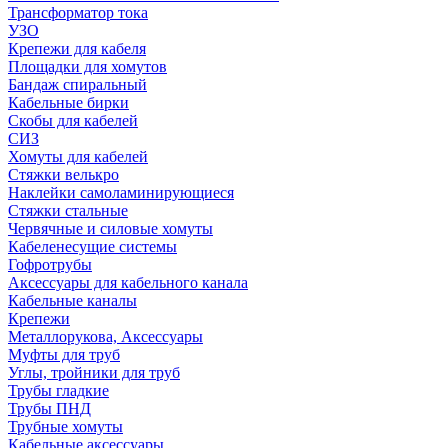
Трансформатор тока
УЗО
Крепежи для кабеля
Площадки для хомутов
Бандаж спиральный
Кабельные бирки
Cкобы для кабелей
СИЗ
Хомуты для кабелей
Стяжки велькро
Наклейки самоламинирующиеся
Стяжки стальные
Червячные и силовые хомуты
Кабеленесущие системы
Гофротрубы
Аксессуары для кабельного канала
Кабельные каналы
Крепежи
Металлорукова, Аксессуары
Муфты для труб
Углы, тройники для труб
Трубы гладкие
Трубы ПНД
Трубные хомуты
Кабельные аксессуары