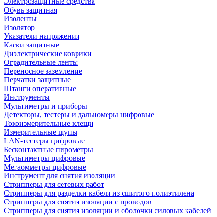
Электрозащитные средства
Обувь защитная
Изоленты
Изолятор
Указатели напряжения
Каски защитные
Диэлектрические коврики
Оградительные ленты
Переносное заземление
Перчатки защитные
Штанги оперативные
Инструменты
Мультиметры и приборы
Детекторы, тестеры и дальномеры цифровые
Токоизмерительные клещи
Измерительные щупы
LAN-тестеры цифровые
Бесконтактные пирометры
Мультиметры цифровые
Мегаомметры цифровые
Инструмент для снятия изоляции
Стрипперы для сетевых работ
Стрипперы для разделки кабеля из сшитого полиэтилена
Cтрипперы для снятия изоляции с проводов
Стрипперы для снятия изоляции и оболочки силовых кабелей