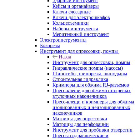
Ударный инструмент
Кейсы и органайзеры
Ключи слесарные
Ключи для электрошкафов
Кольцесъемники
Наборы инструмента
Мерительный инструмент
Электроинструменты
Бокорезы
Инструмент для опрессовки, помпы
Назад
Инструмент для опрессовки, помпы
Гидравлические помпы (насосы)
Шиногибы, шинорезы, шинодыры
Строительная гидравлика
Кримперы для обжима RJ-разъемов
Пресс-клещи для обжима штыревых
втулочных наконечников
Пресс-клещи и кримперы для обжима
изолированных и неизолированных
наконечников
Матрицы для опрессовки
Матрицы для перфорации
Инструмент для пробивки отверстии
Прессы гидравлические и