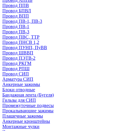
Провод АППВ
Провод ППВ
Провод БПВЛ
Провод ВПП
Провод ПВ-1, ПВ-3
Провод ПВ-1
Провод ПВ-3
Провод ПВС, ТТР
Провод ПНСВ 1,2
Провод ПУНП, ПуВВ
Провод ШВВП
Провод ПЭТВ-2
Провод РКГМ
Провод РПШ
Провод СИП
Арматура СИП
Анкерные зажимы
Блоки отводные
Бандажная лента (Бугеля)
Гильзы для СИП
Промежуточные подвесы
Прокалывающие зажимы
Плашечные зажимы
Анкерные кронштейны
Монтажные чулки