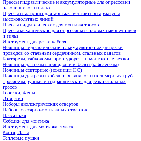
Прессы гидравлические и аккумуляторные для опрессовки
наконечников и гильз
Прессы и матрицы для монтажа контактной арматуры
высоковольтных линий
Прессы гидравлические для монтажа тросов
Прессы механические для опрессовки силовых наконечников
и гильз
Инструмент для резки кабеля
Ножницы гидравлические и аккумуляторные для резки
проводов со стальным сердечником, стальных канатов
Болторезы, гайколомы, арматурорезы и монтажные резаки
Ножницы для резки проводов и кабелей (кабелерезы)
Ножницы секторные (ножницы НС)
Ножницы для резки кабельных каналов и полимерных труб
Тросорезы ручные и гидравлические для резки стальных
тросов
Горелки, Фены
Отвертки
Наборы диэлектрических отверток
Наборы слесарно-монтажных отверток
Пассатижи
Лебедки для монтажа
Инструмент для монтажа стяжек
Когти, Лазы
Тепловые пушки