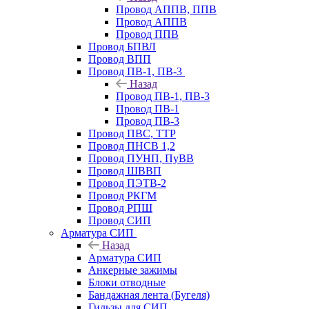
Провод АППВ, ППВ
Провод АППВ
Провод ППВ
Провод БПВЛ
Провод ВПП
Провод ПВ-1, ПВ-3
Назад
Провод ПВ-1, ПВ-3
Провод ПВ-1
Провод ПВ-3
Провод ПВС, ТТР
Провод ПНСВ 1,2
Провод ПУНП, ПуВВ
Провод ШВВП
Провод ПЭТВ-2
Провод РКГМ
Провод РПШ
Провод СИП
Арматура СИП
Назад
Арматура СИП
Анкерные зажимы
Блоки отводные
Бандажная лента (Бугеля)
Гильзы для СИП