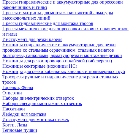
Прессы гидравлические и аккумуляторные для опрессовки
наконечников и гильз
Прессы и матрицы для монтажа контактной арматуры
высоковольтных линий
Прессы гидравлические для монтажа тросов
Прессы механические для опрессовки силовых наконечников
и гильз
Инструмент для резки кабеля
Ножницы гидравлические и аккумуляторные для резки
проводов со стальным сердечником, стальных канатов
Болторезы, гайколомы, арматурорезы и монтажные резаки
Ножницы для резки проводов и кабелей (кабелерезы)
Ножницы секторные (ножницы НС)
Ножницы для резки кабельных каналов и полимерных труб
Тросорезы ручные и гидравлические для резки стальных
тросов
Горелки, Фены
Отвертки
Наборы диэлектрических отверток
Наборы слесарно-монтажных отверток
Пассатижи
Лебедки для монтажа
Инструмент для монтажа стяжек
Когти, Лазы
Тепловые пушки