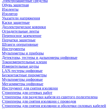
Электрозащитные средства
Обувь защитная
Изоленты
Изолятор
Указатели напряжения
Каски защитные
Диэлектрические коврики
Оградительные ленты
Переносное заземление
Перчатки защитные
Штанги оперативные
Инструменты
Мультиметры и приборы
Детекторы, тестеры и дальномеры цифровые
Токоизмерительные клещи
Измерительные щупы
LAN-тестеры цифровые
Бесконтактные пирометры
Мультиметры цифровые
Мегаомметры цифровые
Инструмент для снятия изоляции
Стрипперы для сетевых работ
Стрипперы для разделки кабеля из сшитого полиэтилена
Cтрипперы для снятия изоляции с проводов
Стрипперы для снятия изоляции и оболочки силовых кабелей