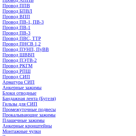
Провод АППВ
Провод ППВ
Провод БПВЛ
Провод ВПП
Провод ПВ-1, ПВ-3
Провод ПВ-1
Провод ПВ-3
Провод ПВС, ТТР
Провод ПНСВ 1,2
Провод ПУНП, ПуВВ
Провод ШВВП
Провод ПЭТВ-2
Провод РКГМ
Провод РПШ
Провод СИП
Арматура СИП
Анкерные зажимы
Блоки отводные
Бандажная лента (Бугеля)
Гильзы для СИП
Промежуточные подвесы
Прокалывающие зажимы
Плашечные зажимы
Анкерные кронштейны
Монтажные чулки