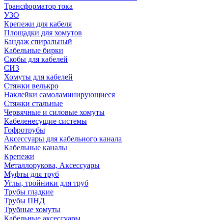
Трансформатор тока
УЗО
Крепежи для кабеля
Площадки для хомутов
Бандаж спиральный
Кабельные бирки
Cкобы для кабелей
СИЗ
Хомуты для кабелей
Стяжки велькро
Наклейки самоламинирующиеся
Стяжки стальные
Червячные и силовые хомуты
Кабеленесущие системы
Гофротрубы
Аксессуары для кабельного канала
Кабельные каналы
Крепежи
Металлорукова, Аксессуары
Муфты для труб
Углы, тройники для труб
Трубы гладкие
Трубы ПНД
Трубные хомуты
Кабельные аксессуары