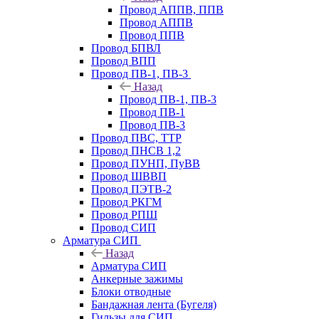
Провод АППВ, ППВ
Провод АППВ
Провод ППВ
Провод БПВЛ
Провод ВПП
Провод ПВ-1, ПВ-3
Назад
Провод ПВ-1, ПВ-3
Провод ПВ-1
Провод ПВ-3
Провод ПВС, ТТР
Провод ПНСВ 1,2
Провод ПУНП, ПуВВ
Провод ШВВП
Провод ПЭТВ-2
Провод РКГМ
Провод РПШ
Провод СИП
Арматура СИП
Назад
Арматура СИП
Анкерные зажимы
Блоки отводные
Бандажная лента (Бугеля)
Гильзы для СИП