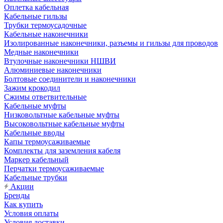
Оплетка кабельная
Кабельные гильзы
Трубки термоусадочные
Кабельные наконечники
Изолированные наконечники, разъемы и гильзы для проводов
Медные наконечники
Втулочные наконечники НШВИ
Алюминиевые наконечники
Болтовые соединители и наконечники
Зажим крокодил
Сжимы ответвительные
Кабельные муфты
Низковольтные кабельные муфты
Высоковольтные кабельные муфты
Кабельные вводы
Капы термоусаживаемые
Комплекты для заземления кабеля
Маркер кабельный
Перчатки термоусаживаемые
Кабельные трубки
Акции
Бренды
Как купить
Условия оплаты
Условия доставки