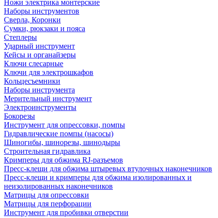
Ножи электрика монтерские
Наборы инструментов
Сверла, Коронки
Сумки, рюкзаки и пояса
Степлеры
Ударный инструмент
Кейсы и органайзеры
Ключи слесарные
Ключи для электрошкафов
Кольцесъемники
Наборы инструмента
Мерительный инструмент
Электроинструменты
Бокорезы
Инструмент для опрессовки, помпы
Гидравлические помпы (насосы)
Шиногибы, шинорезы, шинодыры
Строительная гидравлика
Кримперы для обжима RJ-разъемов
Пресс-клещи для обжима штыревых втулочных наконечников
Пресс-клещи и кримперы для обжима изолированных и
неизолированных наконечников
Матрицы для опрессовки
Матрицы для перфорации
Инструмент для пробивки отверстии