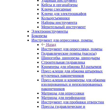
Ударный инструмент
Кейсы и органайзеры
Ключи слесарные
Ключи для электрошкафов
Кольцесъемники
Наборы инструмента
Мерительный инструмент
Электроинструменты
Бокорезы
Инструмент для опрессовки, помпы
Назад
Инструмент для опрессовки, помпы
Гидравлические помпы (насосы)
Шиногибы, шинорезы, шинодыры
Строительная гидравлика
Кримперы для обжима RJ-разъемов
Пресс-клещи для обжима штыревых
втулочных наконечников
Пресс-клещи и кримперы для обжима
изолированных и неизолированных
наконечников
Матрицы для опрессовки
Матрицы для перфорации
Инструмент для пробивки отверстии
Прессы гидравлические и