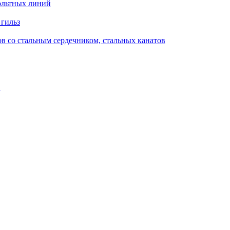
ольтных линий
 гильз
в со стальным сердечником, стальных канатов
в