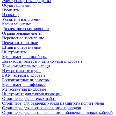
Электрозащитные средства
Обувь защитная
Изоленты
Изолятор
Указатели напряжения
Каски защитные
Диэлектрические коврики
Оградительные ленты
Переносное заземление
Перчатки защитные
Штанги оперативные
Инструменты
Мультиметры и приборы
Детекторы, тестеры и дальномеры цифровые
Токоизмерительные клещи
Измерительные щупы
LAN-тестеры цифровые
Бесконтактные пирометры
Мультиметры цифровые
Мегаомметры цифровые
Инструмент для снятия изоляции
Стрипперы для сетевых работ
Стрипперы для разделки кабеля из сшитого полиэтилена
Cтрипперы для снятия изоляции с проводов
Стрипперы для снятия изоляции и оболочки силовых кабелей