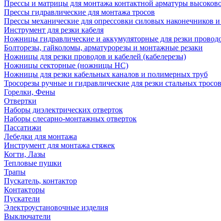
Прессы и матрицы для монтажа контактной арматуры высоков
Прессы гидравлические для монтажа тросов
Прессы механические для опрессовки силовых наконечников и
Инструмент для резки кабеля
Ножницы гидравлические и аккумуляторные для резки проводо
Болторезы, гайколомы, арматурорезы и монтажные резаки
Ножницы для резки проводов и кабелей (кабелерезы)
Ножницы секторные (ножницы НС)
Ножницы для резки кабельных каналов и полимерных труб
Тросорезы ручные и гидравлические для резки стальных тросо
Горелки, Фены
Отвертки
Наборы диэлектрических отверток
Наборы слесарно-монтажных отверток
Пассатижи
Лебедки для монтажа
Инструмент для монтажа стяжек
Когти, Лазы
Тепловые пушки
Трапы
Пускатель, контактор
Контакторы
Пускатели
Электроустановочные изделия
Выключатели