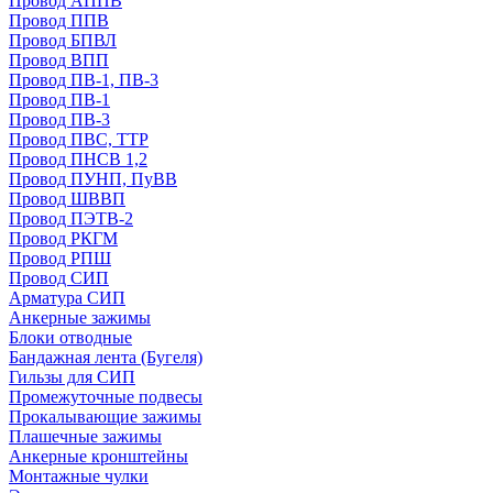
Провод АППВ
Провод ППВ
Провод БПВЛ
Провод ВПП
Провод ПВ-1, ПВ-3
Провод ПВ-1
Провод ПВ-3
Провод ПВС, ТТР
Провод ПНСВ 1,2
Провод ПУНП, ПуВВ
Провод ШВВП
Провод ПЭТВ-2
Провод РКГМ
Провод РПШ
Провод СИП
Арматура СИП
Анкерные зажимы
Блоки отводные
Бандажная лента (Бугеля)
Гильзы для СИП
Промежуточные подвесы
Прокалывающие зажимы
Плашечные зажимы
Анкерные кронштейны
Монтажные чулки