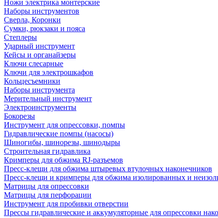
Ножи электрика монтерские
Наборы инструментов
Сверла, Коронки
Сумки, рюкзаки и пояса
Степлеры
Ударный инструмент
Кейсы и органайзеры
Ключи слесарные
Ключи для электрошкафов
Кольцесъемники
Наборы инструмента
Мерительный инструмент
Электроинструменты
Бокорезы
Инструмент для опрессовки, помпы
Гидравлические помпы (насосы)
Шиногибы, шинорезы, шинодыры
Строительная гидравлика
Кримперы для обжима RJ-разъемов
Пресс-клещи для обжима штыревых втулочных наконечников
Пресс-клещи и кримперы для обжима изолированных и неизо
Матрицы для опрессовки
Матрицы для перфорации
Инструмент для пробивки отверстии
Прессы гидравлические и аккумуляторные для опрессовки нако