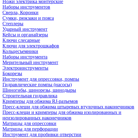
Ножи электрика монтерские
Наборы инструментов
Сверла, Коронки
Сумки, рюкзаки и пояса
Степлеры
Ударный инструмент
Кейсы и органайзеры
Ключи слесарные
Ключи для электрошкафов
Кольцесъемники
Наборы инструмента
Мерительный инструмент
Электроинструменты
Бокорезы
Инструмент для опрессовки, помпы
Гидравлические помпы (насосы)
Шиногибы, шинорезы, шинодыры
Строительная гидравлика
Кримперы для обжима RJ-разъемов
Пресс-клещи для обжима штыревых втулочных наконечников
Пресс-клещи и кримперы для обжима изолированных и
неизолированных наконечников
Матрицы для опрессовки
Матрицы для перфорации
Инструмент для пробивки отверстии