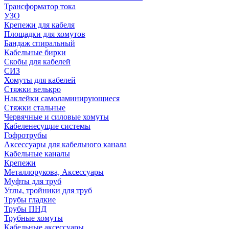
Трансформатор тока
УЗО
Крепежи для кабеля
Площадки для хомутов
Бандаж спиральный
Кабельные бирки
Cкобы для кабелей
СИЗ
Хомуты для кабелей
Стяжки велькро
Наклейки самоламинирующиеся
Стяжки стальные
Червячные и силовые хомуты
Кабеленесущие системы
Гофротрубы
Аксессуары для кабельного канала
Кабельные каналы
Крепежи
Металлорукова, Аксессуары
Муфты для труб
Углы, тройники для труб
Трубы гладкие
Трубы ПНД
Трубные хомуты
Кабельные аксессуары