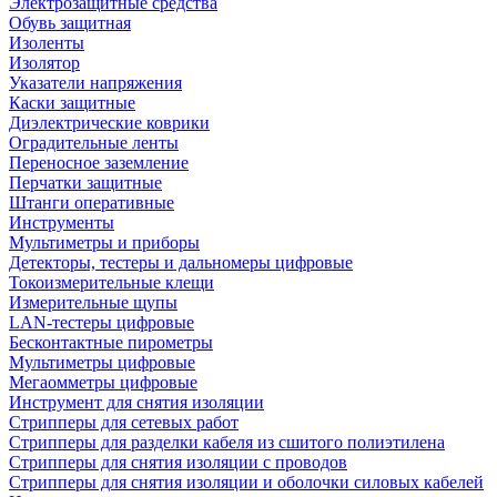
Электрозащитные средства
Обувь защитная
Изоленты
Изолятор
Указатели напряжения
Каски защитные
Диэлектрические коврики
Оградительные ленты
Переносное заземление
Перчатки защитные
Штанги оперативные
Инструменты
Мультиметры и приборы
Детекторы, тестеры и дальномеры цифровые
Токоизмерительные клещи
Измерительные щупы
LAN-тестеры цифровые
Бесконтактные пирометры
Мультиметры цифровые
Мегаомметры цифровые
Инструмент для снятия изоляции
Стрипперы для сетевых работ
Стрипперы для разделки кабеля из сшитого полиэтилена
Cтрипперы для снятия изоляции с проводов
Стрипперы для снятия изоляции и оболочки силовых кабелей