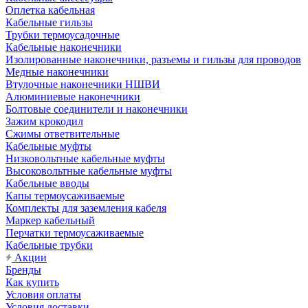
Оплетка кабельная
Кабельные гильзы
Трубки термоусадочные
Кабельные наконечники
Изолированные наконечники, разъемы и гильзы для проводов
Медные наконечники
Втулочные наконечники НШВИ
Алюминиевые наконечники
Болтовые соединители и наконечники
Зажим крокодил
Сжимы ответвительные
Кабельные муфты
Низковольтные кабельные муфты
Высоковольтные кабельные муфты
Кабельные вводы
Капы термоусаживаемые
Комплекты для заземления кабеля
Маркер кабельный
Перчатки термоусаживаемые
Кабельные трубки
Акции
Бренды
Как купить
Условия оплаты
Условия доставки