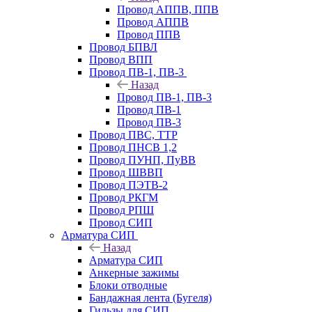
Провод АППВ, ППВ
Провод АППВ
Провод ППВ
Провод БПВЛ
Провод ВПП
Провод ПВ-1, ПВ-3
Назад
Провод ПВ-1, ПВ-3
Провод ПВ-1
Провод ПВ-3
Провод ПВС, ТТР
Провод ПНСВ 1,2
Провод ПУНП, ПуВВ
Провод ШВВП
Провод ПЭТВ-2
Провод РКГМ
Провод РПШ
Провод СИП
Арматура СИП
Назад
Арматура СИП
Анкерные зажимы
Блоки отводные
Бандажная лента (Бугеля)
Гильзы для СИП