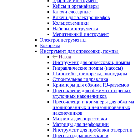
Ударный инструмент
Кейсы и органайзеры
Ключи слесарные
Ключи для электрошкафов
Кольцесъемники
Наборы инструмента
Мерительный инструмент
Электроинструменты
Бокорезы
Инструмент для опрессовки, помпы
Назад
Инструмент для опрессовки, помпы
Гидравлические помпы (насосы)
Шиногибы, шинорезы, шинодыры
Строительная гидравлика
Кримперы для обжима RJ-разъемов
Пресс-клещи для обжима штыревых
втулочных наконечников
Пресс-клещи и кримперы для обжима
изолированных и неизолированных
наконечников
Матрицы для опрессовки
Матрицы для перфорации
Инструмент для пробивки отверстии
Прессы гидравлические и