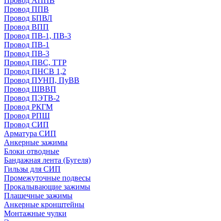
Провод АППВ
Провод ППВ
Провод БПВЛ
Провод ВПП
Провод ПВ-1, ПВ-3
Провод ПВ-1
Провод ПВ-3
Провод ПВС, ТТР
Провод ПНСВ 1,2
Провод ПУНП, ПуВВ
Провод ШВВП
Провод ПЭТВ-2
Провод РКГМ
Провод РПШ
Провод СИП
Арматура СИП
Анкерные зажимы
Блоки отводные
Бандажная лента (Бугеля)
Гильзы для СИП
Промежуточные подвесы
Прокалывающие зажимы
Плашечные зажимы
Анкерные кронштейны
Монтажные чулки