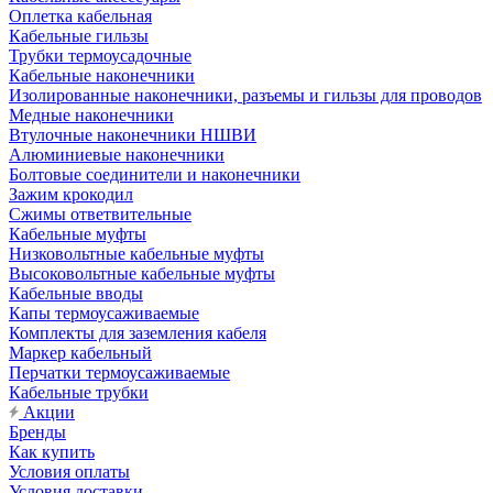
Оплетка кабельная
Кабельные гильзы
Трубки термоусадочные
Кабельные наконечники
Изолированные наконечники, разъемы и гильзы для проводов
Медные наконечники
Втулочные наконечники НШВИ
Алюминиевые наконечники
Болтовые соединители и наконечники
Зажим крокодил
Сжимы ответвительные
Кабельные муфты
Низковольтные кабельные муфты
Высоковольтные кабельные муфты
Кабельные вводы
Капы термоусаживаемые
Комплекты для заземления кабеля
Маркер кабельный
Перчатки термоусаживаемые
Кабельные трубки
Акции
Бренды
Как купить
Условия оплаты
Условия доставки