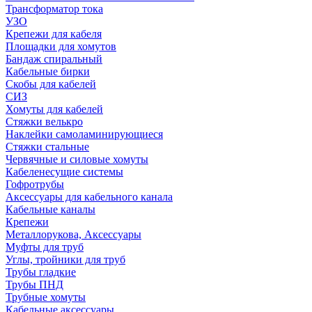
Трансформатор тока
УЗО
Крепежи для кабеля
Площадки для хомутов
Бандаж спиральный
Кабельные бирки
Cкобы для кабелей
СИЗ
Хомуты для кабелей
Стяжки велькро
Наклейки самоламинирующиеся
Стяжки стальные
Червячные и силовые хомуты
Кабеленесущие системы
Гофротрубы
Аксессуары для кабельного канала
Кабельные каналы
Крепежи
Металлорукова, Аксессуары
Муфты для труб
Углы, тройники для труб
Трубы гладкие
Трубы ПНД
Трубные хомуты
Кабельные аксессуары