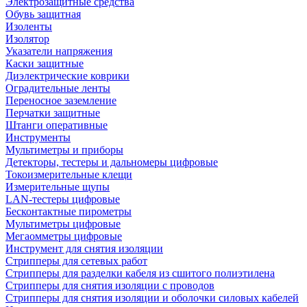
Электрозащитные средства
Обувь защитная
Изоленты
Изолятор
Указатели напряжения
Каски защитные
Диэлектрические коврики
Оградительные ленты
Переносное заземление
Перчатки защитные
Штанги оперативные
Инструменты
Мультиметры и приборы
Детекторы, тестеры и дальномеры цифровые
Токоизмерительные клещи
Измерительные щупы
LAN-тестеры цифровые
Бесконтактные пирометры
Мультиметры цифровые
Мегаомметры цифровые
Инструмент для снятия изоляции
Стрипперы для сетевых работ
Стрипперы для разделки кабеля из сшитого полиэтилена
Cтрипперы для снятия изоляции с проводов
Стрипперы для снятия изоляции и оболочки силовых кабелей