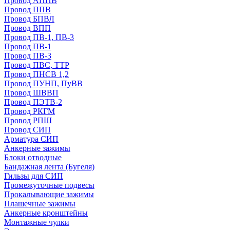
Провод АППВ
Провод ППВ
Провод БПВЛ
Провод ВПП
Провод ПВ-1, ПВ-3
Провод ПВ-1
Провод ПВ-3
Провод ПВС, ТТР
Провод ПНСВ 1,2
Провод ПУНП, ПуВВ
Провод ШВВП
Провод ПЭТВ-2
Провод РКГМ
Провод РПШ
Провод СИП
Арматура СИП
Анкерные зажимы
Блоки отводные
Бандажная лента (Бугеля)
Гильзы для СИП
Промежуточные подвесы
Прокалывающие зажимы
Плашечные зажимы
Анкерные кронштейны
Монтажные чулки