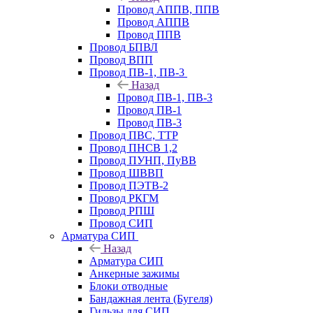
Провод АППВ, ППВ
Провод АППВ
Провод ППВ
Провод БПВЛ
Провод ВПП
Провод ПВ-1, ПВ-3
Назад
Провод ПВ-1, ПВ-3
Провод ПВ-1
Провод ПВ-3
Провод ПВС, ТТР
Провод ПНСВ 1,2
Провод ПУНП, ПуВВ
Провод ШВВП
Провод ПЭТВ-2
Провод РКГМ
Провод РПШ
Провод СИП
Арматура СИП
Назад
Арматура СИП
Анкерные зажимы
Блоки отводные
Бандажная лента (Бугеля)
Гильзы для СИП