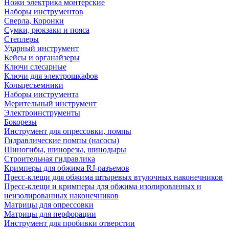
Ножи электрика монтерские
Наборы инструментов
Сверла, Коронки
Сумки, рюкзаки и пояса
Степлеры
Ударный инструмент
Кейсы и органайзеры
Ключи слесарные
Ключи для электрошкафов
Кольцесъемники
Наборы инструмента
Мерительный инструмент
Электроинструменты
Бокорезы
Инструмент для опрессовки, помпы
Гидравлические помпы (насосы)
Шиногибы, шинорезы, шинодыры
Строительная гидравлика
Кримперы для обжима RJ-разъемов
Пресс-клещи для обжима штыревых втулочных наконечников
Пресс-клещи и кримперы для обжима изолированных и
неизолированных наконечников
Матрицы для опрессовки
Матрицы для перфорации
Инструмент для пробивки отверстии