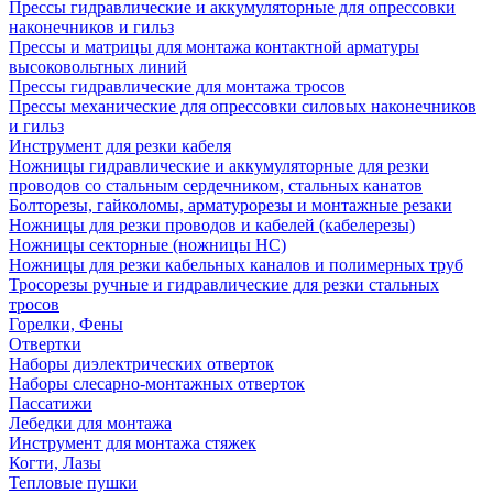
Прессы гидравлические и аккумуляторные для опрессовки
наконечников и гильз
Прессы и матрицы для монтажа контактной арматуры
высоковольтных линий
Прессы гидравлические для монтажа тросов
Прессы механические для опрессовки силовых наконечников
и гильз
Инструмент для резки кабеля
Ножницы гидравлические и аккумуляторные для резки
проводов со стальным сердечником, стальных канатов
Болторезы, гайколомы, арматурорезы и монтажные резаки
Ножницы для резки проводов и кабелей (кабелерезы)
Ножницы секторные (ножницы НС)
Ножницы для резки кабельных каналов и полимерных труб
Тросорезы ручные и гидравлические для резки стальных
тросов
Горелки, Фены
Отвертки
Наборы диэлектрических отверток
Наборы слесарно-монтажных отверток
Пассатижи
Лебедки для монтажа
Инструмент для монтажа стяжек
Когти, Лазы
Тепловые пушки