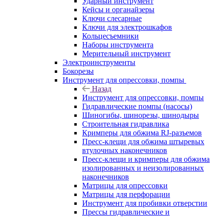
Ударный инструмент
Кейсы и органайзеры
Ключи слесарные
Ключи для электрошкафов
Кольцесъемники
Наборы инструмента
Мерительный инструмент
Электроинструменты
Бокорезы
Инструмент для опрессовки, помпы
Назад
Инструмент для опрессовки, помпы
Гидравлические помпы (насосы)
Шиногибы, шинорезы, шинодыры
Строительная гидравлика
Кримперы для обжима RJ-разъемов
Пресс-клещи для обжима штыревых
втулочных наконечников
Пресс-клещи и кримперы для обжима
изолированных и неизолированных
наконечников
Матрицы для опрессовки
Матрицы для перфорации
Инструмент для пробивки отверстии
Прессы гидравлические и