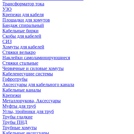
Трансформатор тока
УЗО
Крепежи для кабеля
Площадки для хомутов
Бандаж спиральный
Кабельные бирки
Cкобы для кабелей
СИЗ
Хомуты для кабелей
Стяжки велькро
Наклейки самоламинирующиеся
Стяжки стальные
Червячные и силовые хомуты
Кабеленесущие системы
Гофротрубы
Аксессуары для кабельного канала
Кабельные каналы
Крепежи
Металлорукова, Аксессуары
Муфты для труб
Углы, тройники для труб
Трубы гладкие
Трубы ПНД
Трубные хомуты
Кабельные аксессуары