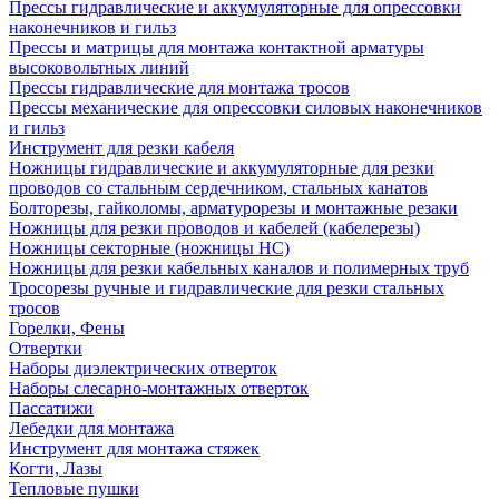
Прессы гидравлические и аккумуляторные для опрессовки
наконечников и гильз
Прессы и матрицы для монтажа контактной арматуры
высоковольтных линий
Прессы гидравлические для монтажа тросов
Прессы механические для опрессовки силовых наконечников
и гильз
Инструмент для резки кабеля
Ножницы гидравлические и аккумуляторные для резки
проводов со стальным сердечником, стальных канатов
Болторезы, гайколомы, арматурорезы и монтажные резаки
Ножницы для резки проводов и кабелей (кабелерезы)
Ножницы секторные (ножницы НС)
Ножницы для резки кабельных каналов и полимерных труб
Тросорезы ручные и гидравлические для резки стальных
тросов
Горелки, Фены
Отвертки
Наборы диэлектрических отверток
Наборы слесарно-монтажных отверток
Пассатижи
Лебедки для монтажа
Инструмент для монтажа стяжек
Когти, Лазы
Тепловые пушки