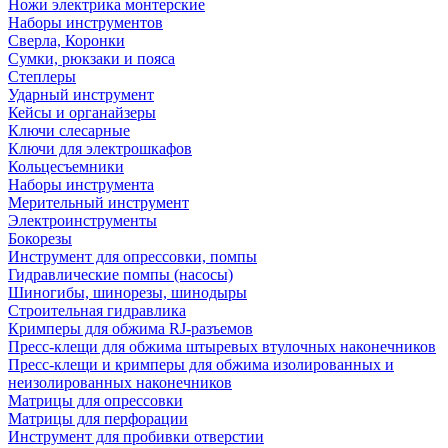
Ножи электрика монтерские
Наборы инструментов
Сверла, Коронки
Сумки, рюкзаки и пояса
Степлеры
Ударный инструмент
Кейсы и органайзеры
Ключи слесарные
Ключи для электрошкафов
Кольцесъемники
Наборы инструмента
Мерительный инструмент
Электроинструменты
Бокорезы
Инструмент для опрессовки, помпы
Гидравлические помпы (насосы)
Шиногибы, шинорезы, шинодыры
Строительная гидравлика
Кримперы для обжима RJ-разъемов
Пресс-клещи для обжима штыревых втулочных наконечников
Пресс-клещи и кримперы для обжима изолированных и
неизолированных наконечников
Матрицы для опрессовки
Матрицы для перфорации
Инструмент для пробивки отверстии