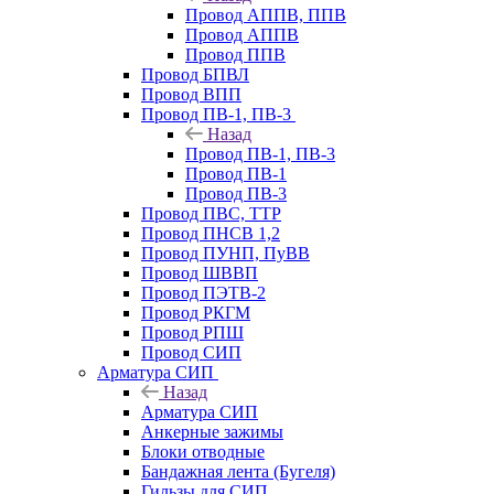
Провод АППВ, ППВ
Провод АППВ
Провод ППВ
Провод БПВЛ
Провод ВПП
Провод ПВ-1, ПВ-3
Назад
Провод ПВ-1, ПВ-3
Провод ПВ-1
Провод ПВ-3
Провод ПВС, ТТР
Провод ПНСВ 1,2
Провод ПУНП, ПуВВ
Провод ШВВП
Провод ПЭТВ-2
Провод РКГМ
Провод РПШ
Провод СИП
Арматура СИП
Назад
Арматура СИП
Анкерные зажимы
Блоки отводные
Бандажная лента (Бугеля)
Гильзы для СИП