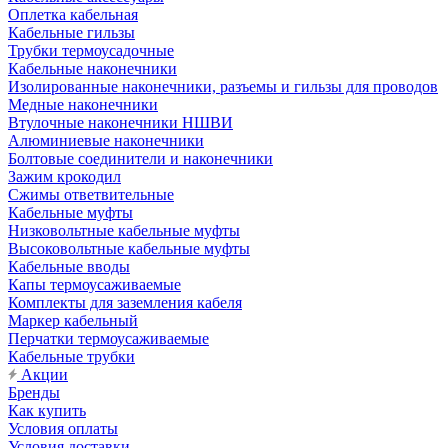
Оплетка кабельная
Кабельные гильзы
Трубки термоусадочные
Кабельные наконечники
Изолированные наконечники, разъемы и гильзы для проводов
Медные наконечники
Втулочные наконечники НШВИ
Алюминиевые наконечники
Болтовые соединители и наконечники
Зажим крокодил
Сжимы ответвительные
Кабельные муфты
Низковольтные кабельные муфты
Высоковольтные кабельные муфты
Кабельные вводы
Капы термоусаживаемые
Комплекты для заземления кабеля
Маркер кабельный
Перчатки термоусаживаемые
Кабельные трубки
Акции
Бренды
Как купить
Условия оплаты
Условия доставки