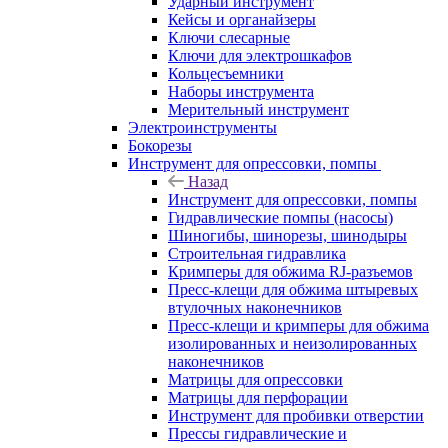
Ударный инструмент
Кейсы и органайзеры
Ключи слесарные
Ключи для электрошкафов
Кольцесъемники
Наборы инструмента
Мерительный инструмент
Электроинструменты
Бокорезы
Инструмент для опрессовки, помпы
Назад
Инструмент для опрессовки, помпы
Гидравлические помпы (насосы)
Шиногибы, шинорезы, шинодыры
Строительная гидравлика
Кримперы для обжима RJ-разъемов
Пресс-клещи для обжима штыревых
втулочных наконечников
Пресс-клещи и кримперы для обжима
изолированных и неизолированных
наконечников
Матрицы для опрессовки
Матрицы для перфорации
Инструмент для пробивки отверстии
Прессы гидравлические и