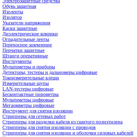
Электрозащитные средства
Обувь защитная
Изоленты
Изолятор
Указатели напряжения
Каски защитные
Диэлектрические коврики
Оградительные ленты
Переносное заземление
Перчатки защитные
Штанги оперативные
Инструменты
Мультиметры и приборы
Детекторы, тестеры и дальномеры цифровые
Токоизмерительные клещи
Измерительные щупы
LAN-тестеры цифровые
Бесконтактные пирометры
Мультиметры цифровые
Мегаомметры цифровые
Инструмент для снятия изоляции
Стрипперы для сетевых работ
Стрипперы для разделки кабеля из сшитого полиэтилена
Cтрипперы для снятия изоляции с проводов
Стрипперы для снятия изоляции и оболочки силовых кабелей