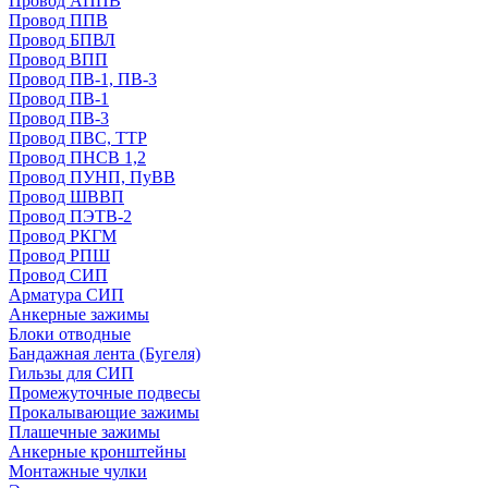
Провод АППВ
Провод ППВ
Провод БПВЛ
Провод ВПП
Провод ПВ-1, ПВ-3
Провод ПВ-1
Провод ПВ-3
Провод ПВС, ТТР
Провод ПНСВ 1,2
Провод ПУНП, ПуВВ
Провод ШВВП
Провод ПЭТВ-2
Провод РКГМ
Провод РПШ
Провод СИП
Арматура СИП
Анкерные зажимы
Блоки отводные
Бандажная лента (Бугеля)
Гильзы для СИП
Промежуточные подвесы
Прокалывающие зажимы
Плашечные зажимы
Анкерные кронштейны
Монтажные чулки