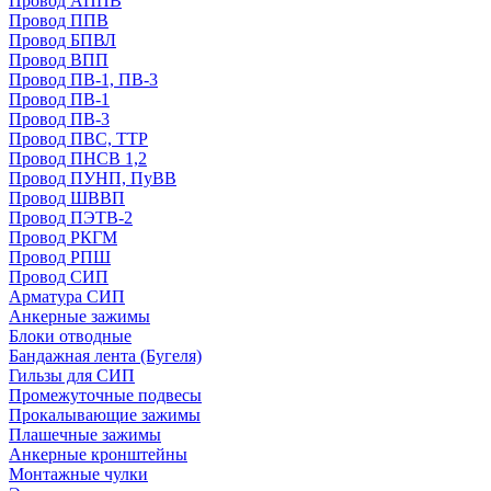
Провод АППВ
Провод ППВ
Провод БПВЛ
Провод ВПП
Провод ПВ-1, ПВ-3
Провод ПВ-1
Провод ПВ-3
Провод ПВС, ТТР
Провод ПНСВ 1,2
Провод ПУНП, ПуВВ
Провод ШВВП
Провод ПЭТВ-2
Провод РКГМ
Провод РПШ
Провод СИП
Арматура СИП
Анкерные зажимы
Блоки отводные
Бандажная лента (Бугеля)
Гильзы для СИП
Промежуточные подвесы
Прокалывающие зажимы
Плашечные зажимы
Анкерные кронштейны
Монтажные чулки