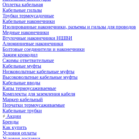
Оплетка кабельная
Кабельные гильзы
Трубки термоусадочные
Кабельные наконечники
Изолированные наконечники, разъемы и гильзы для проводов
Медные наконечники
Втулочные наконечники НШВИ
Алюминиевые наконечники
Болтовые соединители и наконечники
Зажим крокодил
Сжимы ответвительные
Кабельные муфты
Низковольтные кабельные муфты
Высоковольтные кабельные муфты
Кабельные вводы
Капы термоусаживаемые
Комплекты для заземления кабеля
Маркер кабельный
Перчатки термоусаживаемые
Кабельные трубки
Акции
Бренды
Как купить
Условия оплаты
Условия доставки