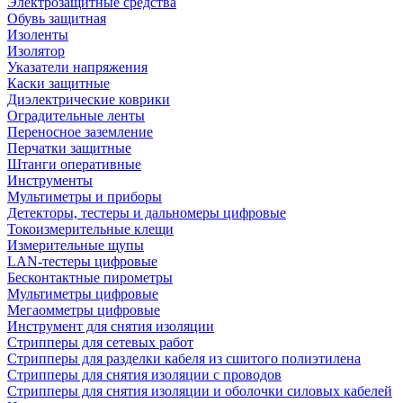
Электрозащитные средства
Обувь защитная
Изоленты
Изолятор
Указатели напряжения
Каски защитные
Диэлектрические коврики
Оградительные ленты
Переносное заземление
Перчатки защитные
Штанги оперативные
Инструменты
Мультиметры и приборы
Детекторы, тестеры и дальномеры цифровые
Токоизмерительные клещи
Измерительные щупы
LAN-тестеры цифровые
Бесконтактные пирометры
Мультиметры цифровые
Мегаомметры цифровые
Инструмент для снятия изоляции
Стрипперы для сетевых работ
Стрипперы для разделки кабеля из сшитого полиэтилена
Cтрипперы для снятия изоляции с проводов
Стрипперы для снятия изоляции и оболочки силовых кабелей