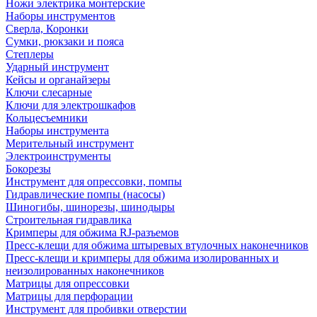
Ножи электрика монтерские
Наборы инструментов
Сверла, Коронки
Сумки, рюкзаки и пояса
Степлеры
Ударный инструмент
Кейсы и органайзеры
Ключи слесарные
Ключи для электрошкафов
Кольцесъемники
Наборы инструмента
Мерительный инструмент
Электроинструменты
Бокорезы
Инструмент для опрессовки, помпы
Гидравлические помпы (насосы)
Шиногибы, шинорезы, шинодыры
Строительная гидравлика
Кримперы для обжима RJ-разъемов
Пресс-клещи для обжима штыревых втулочных наконечников
Пресс-клещи и кримперы для обжима изолированных и
неизолированных наконечников
Матрицы для опрессовки
Матрицы для перфорации
Инструмент для пробивки отверстии