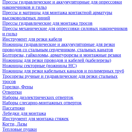
Прессы гидравлические и аккумуляторные для опрессовки
наконечников и гильз
Прессы и матрицы для монтажа контактной арматуры
высоковольтных линий
Прессы гидравлические для монтажа тросов
Прессы механические для опрессовки силовых наконечников
и гильз
Инструмент для резки кабеля
Ножницы гидравлические и аккумуляторные для резки
проводов со стальным сердечником, стальных канатов
Болторезы, гайколомы, арматурорезы и монтажные резаки
Ножницы для резки проводов и кабелей (кабелерезы)
Ножницы секторные (ножницы НС)
Ножницы для резки кабельных каналов и полимерных труб
Тросорезы ручные и гидравлические для резки стальных
тросов
Горелки, Фены
Отвертки
Наборы диэлектрических отверток
Наборы слесарно-монтажных отверток
Пассатижи
Лебедки для монтажа
Инструмент для монтажа стяжек
Когти, Лазы
Тепловые пушки