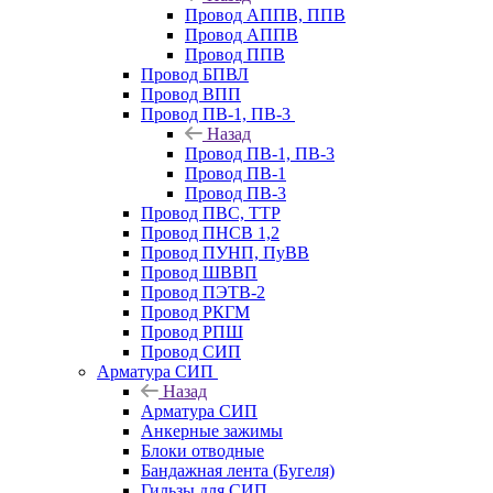
Провод АППВ, ППВ
Провод АППВ
Провод ППВ
Провод БПВЛ
Провод ВПП
Провод ПВ-1, ПВ-3
Назад
Провод ПВ-1, ПВ-3
Провод ПВ-1
Провод ПВ-3
Провод ПВС, ТТР
Провод ПНСВ 1,2
Провод ПУНП, ПуВВ
Провод ШВВП
Провод ПЭТВ-2
Провод РКГМ
Провод РПШ
Провод СИП
Арматура СИП
Назад
Арматура СИП
Анкерные зажимы
Блоки отводные
Бандажная лента (Бугеля)
Гильзы для СИП