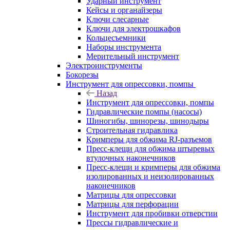
Ударный инструмент
Кейсы и органайзеры
Ключи слесарные
Ключи для электрошкафов
Кольцесъемники
Наборы инструмента
Мерительный инструмент
Электроинструменты
Бокорезы
Инструмент для опрессовки, помпы
Назад
Инструмент для опрессовки, помпы
Гидравлические помпы (насосы)
Шиногибы, шинорезы, шинодыры
Строительная гидравлика
Кримперы для обжима RJ-разъемов
Пресс-клещи для обжима штыревых
втулочных наконечников
Пресс-клещи и кримперы для обжима
изолированных и неизолированных
наконечников
Матрицы для опрессовки
Матрицы для перфорации
Инструмент для пробивки отверстии
Прессы гидравлические и