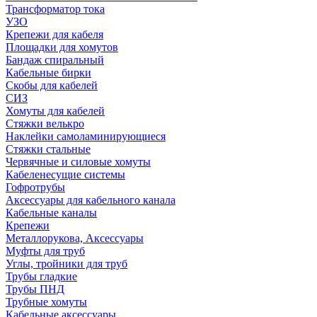
Трансформатор тока
УЗО
Крепежи для кабеля
Площадки для хомутов
Бандаж спиральный
Кабельные бирки
Cкобы для кабелей
СИЗ
Хомуты для кабелей
Стяжки велькро
Наклейки самоламинирующиеся
Стяжки стальные
Червячные и силовые хомуты
Кабеленесущие системы
Гофротрубы
Аксессуары для кабельного канала
Кабельные каналы
Крепежи
Металлорукова, Аксессуары
Муфты для труб
Углы, тройники для труб
Трубы гладкие
Трубы ПНД
Трубные хомуты
Кабельные аксессуары