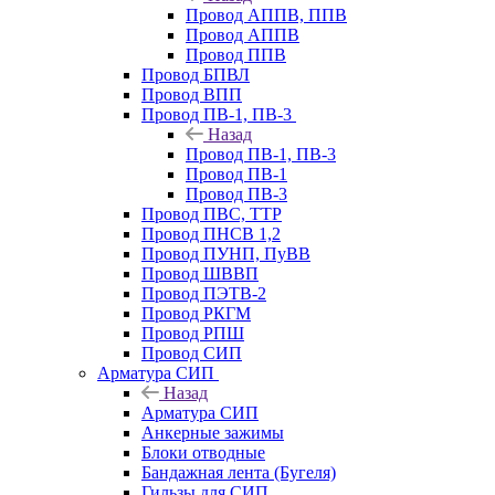
Провод АППВ, ППВ
Провод АППВ
Провод ППВ
Провод БПВЛ
Провод ВПП
Провод ПВ-1, ПВ-3
Назад
Провод ПВ-1, ПВ-3
Провод ПВ-1
Провод ПВ-3
Провод ПВС, ТТР
Провод ПНСВ 1,2
Провод ПУНП, ПуВВ
Провод ШВВП
Провод ПЭТВ-2
Провод РКГМ
Провод РПШ
Провод СИП
Арматура СИП
Назад
Арматура СИП
Анкерные зажимы
Блоки отводные
Бандажная лента (Бугеля)
Гильзы для СИП