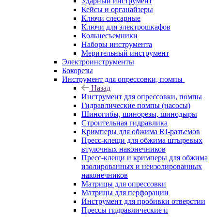
Ударный инструмент
Кейсы и органайзеры
Ключи слесарные
Ключи для электрошкафов
Кольцесъемники
Наборы инструмента
Мерительный инструмент
Электроинструменты
Бокорезы
Инструмент для опрессовки, помпы
Назад
Инструмент для опрессовки, помпы
Гидравлические помпы (насосы)
Шиногибы, шинорезы, шинодыры
Строительная гидравлика
Кримперы для обжима RJ-разъемов
Пресс-клещи для обжима штыревых
втулочных наконечников
Пресс-клещи и кримперы для обжима
изолированных и неизолированных
наконечников
Матрицы для опрессовки
Матрицы для перфорации
Инструмент для пробивки отверстии
Прессы гидравлические и