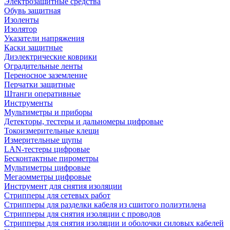
Электрозащитные средства
Обувь защитная
Изоленты
Изолятор
Указатели напряжения
Каски защитные
Диэлектрические коврики
Оградительные ленты
Переносное заземление
Перчатки защитные
Штанги оперативные
Инструменты
Мультиметры и приборы
Детекторы, тестеры и дальномеры цифровые
Токоизмерительные клещи
Измерительные щупы
LAN-тестеры цифровые
Бесконтактные пирометры
Мультиметры цифровые
Мегаомметры цифровые
Инструмент для снятия изоляции
Стрипперы для сетевых работ
Стрипперы для разделки кабеля из сшитого полиэтилена
Cтрипперы для снятия изоляции с проводов
Стрипперы для снятия изоляции и оболочки силовых кабелей