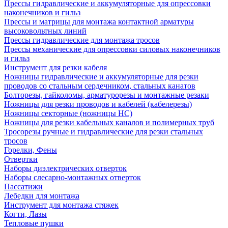
Прессы гидравлические и аккумуляторные для опрессовки
наконечников и гильз
Прессы и матрицы для монтажа контактной арматуры
высоковольтных линий
Прессы гидравлические для монтажа тросов
Прессы механические для опрессовки силовых наконечников
и гильз
Инструмент для резки кабеля
Ножницы гидравлические и аккумуляторные для резки
проводов со стальным сердечником, стальных канатов
Болторезы, гайколомы, арматурорезы и монтажные резаки
Ножницы для резки проводов и кабелей (кабелерезы)
Ножницы секторные (ножницы НС)
Ножницы для резки кабельных каналов и полимерных труб
Тросорезы ручные и гидравлические для резки стальных
тросов
Горелки, Фены
Отвертки
Наборы диэлектрических отверток
Наборы слесарно-монтажных отверток
Пассатижи
Лебедки для монтажа
Инструмент для монтажа стяжек
Когти, Лазы
Тепловые пушки