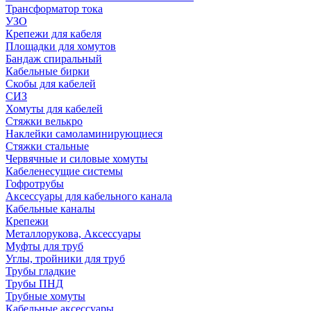
Трансформатор тока
УЗО
Крепежи для кабеля
Площадки для хомутов
Бандаж спиральный
Кабельные бирки
Cкобы для кабелей
СИЗ
Хомуты для кабелей
Стяжки велькро
Наклейки самоламинирующиеся
Стяжки стальные
Червячные и силовые хомуты
Кабеленесущие системы
Гофротрубы
Аксессуары для кабельного канала
Кабельные каналы
Крепежи
Металлорукова, Аксессуары
Муфты для труб
Углы, тройники для труб
Трубы гладкие
Трубы ПНД
Трубные хомуты
Кабельные аксессуары