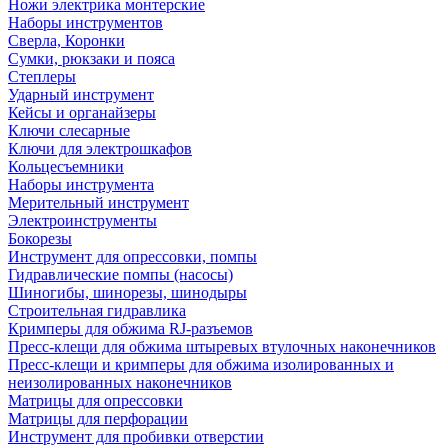
Ножи электрика монтерские
Наборы инструментов
Сверла, Коронки
Сумки, рюкзаки и пояса
Степлеры
Ударный инструмент
Кейсы и органайзеры
Ключи слесарные
Ключи для электрошкафов
Кольцесъемники
Наборы инструмента
Мерительный инструмент
Электроинструменты
Бокорезы
Инструмент для опрессовки, помпы
Гидравлические помпы (насосы)
Шиногибы, шинорезы, шинодыры
Строительная гидравлика
Кримперы для обжима RJ-разъемов
Пресс-клещи для обжима штыревых втулочных наконечников
Пресс-клещи и кримперы для обжима изолированных и
неизолированных наконечников
Матрицы для опрессовки
Матрицы для перфорации
Инструмент для пробивки отверстии