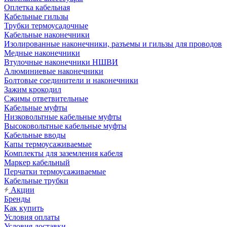
Оплетка кабельная
Кабельные гильзы
Трубки термоусадочные
Кабельные наконечники
Изолированные наконечники, разъемы и гильзы для проводов
Медные наконечники
Втулочные наконечники НШВИ
Алюминиевые наконечники
Болтовые соединители и наконечники
Зажим крокодил
Сжимы ответвительные
Кабельные муфты
Низковольтные кабельные муфты
Высоковольтные кабельные муфты
Кабельные вводы
Капы термоусаживаемые
Комплекты для заземления кабеля
Маркер кабельный
Перчатки термоусаживаемые
Кабельные трубки
Акции
Бренды
Как купить
Условия оплаты
Условия доставки