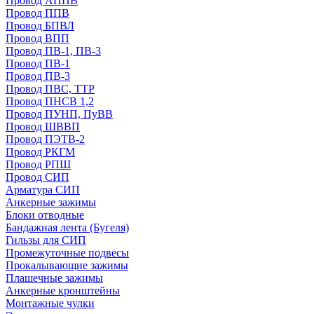
Провод АППВ
Провод ППВ
Провод БПВЛ
Провод ВПП
Провод ПВ-1, ПВ-3
Провод ПВ-1
Провод ПВ-3
Провод ПВС, ТТР
Провод ПНСВ 1,2
Провод ПУНП, ПуВВ
Провод ШВВП
Провод ПЭТВ-2
Провод РКГМ
Провод РПШ
Провод СИП
Арматура СИП
Анкерные зажимы
Блоки отводные
Бандажная лента (Бугеля)
Гильзы для СИП
Промежуточные подвесы
Прокалывающие зажимы
Плашечные зажимы
Анкерные кронштейны
Монтажные чулки