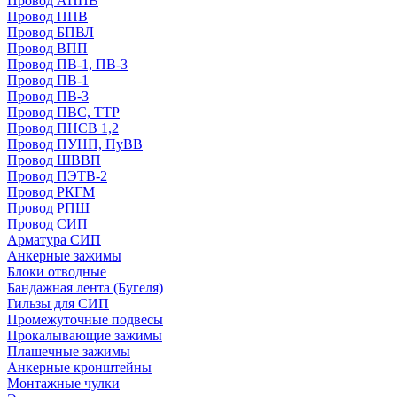
Провод АППВ
Провод ППВ
Провод БПВЛ
Провод ВПП
Провод ПВ-1, ПВ-3
Провод ПВ-1
Провод ПВ-3
Провод ПВС, ТТР
Провод ПНСВ 1,2
Провод ПУНП, ПуВВ
Провод ШВВП
Провод ПЭТВ-2
Провод РКГМ
Провод РПШ
Провод СИП
Арматура СИП
Анкерные зажимы
Блоки отводные
Бандажная лента (Бугеля)
Гильзы для СИП
Промежуточные подвесы
Прокалывающие зажимы
Плашечные зажимы
Анкерные кронштейны
Монтажные чулки