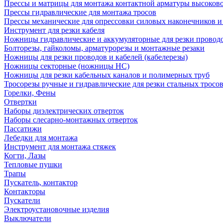
Прессы и матрицы для монтажа контактной арматуры высоков
Прессы гидравлические для монтажа тросов
Прессы механические для опрессовки силовых наконечников и
Инструмент для резки кабеля
Ножницы гидравлические и аккумуляторные для резки проводо
Болторезы, гайколомы, арматурорезы и монтажные резаки
Ножницы для резки проводов и кабелей (кабелерезы)
Ножницы секторные (ножницы НС)
Ножницы для резки кабельных каналов и полимерных труб
Тросорезы ручные и гидравлические для резки стальных тросо
Горелки, Фены
Отвертки
Наборы диэлектрических отверток
Наборы слесарно-монтажных отверток
Пассатижи
Лебедки для монтажа
Инструмент для монтажа стяжек
Когти, Лазы
Тепловые пушки
Трапы
Пускатель, контактор
Контакторы
Пускатели
Электроустановочные изделия
Выключатели