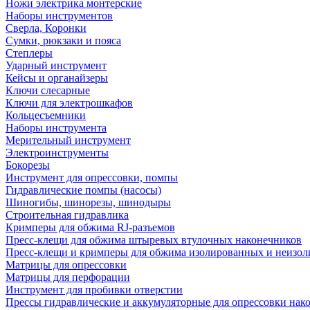
Ножи электрика монтерские
Наборы инструментов
Сверла, Коронки
Сумки, рюкзаки и пояса
Степлеры
Ударный инструмент
Кейсы и органайзеры
Ключи слесарные
Ключи для электрошкафов
Кольцесъемники
Наборы инструмента
Мерительный инструмент
Электроинструменты
Бокорезы
Инструмент для опрессовки, помпы
Гидравлические помпы (насосы)
Шиногибы, шинорезы, шинодыры
Строительная гидравлика
Кримперы для обжима RJ-разъемов
Пресс-клещи для обжима штыревых втулочных наконечников
Пресс-клещи и кримперы для обжима изолированных и неизо
Матрицы для опрессовки
Матрицы для перфорации
Инструмент для пробивки отверстии
Прессы гидравлические и аккумуляторные для опрессовки нако