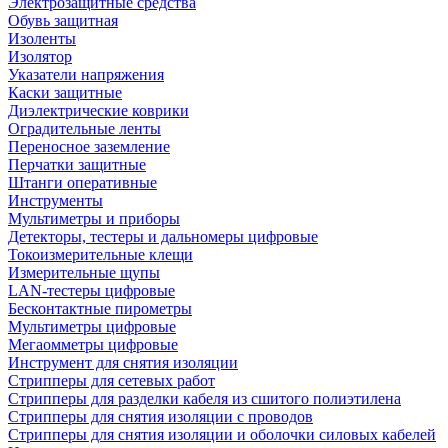
Электрозащитные средства
Обувь защитная
Изоленты
Изолятор
Указатели напряжения
Каски защитные
Диэлектрические коврики
Оградительные ленты
Переносное заземление
Перчатки защитные
Штанги оперативные
Инструменты
Мультиметры и приборы
Детекторы, тестеры и дальномеры цифровые
Токоизмерительные клещи
Измерительные щупы
LAN-тестеры цифровые
Бесконтактные пирометры
Мультиметры цифровые
Мегаомметры цифровые
Инструмент для снятия изоляции
Стрипперы для сетевых работ
Стрипперы для разделки кабеля из сшитого полиэтилена
Cтрипперы для снятия изоляции с проводов
Стрипперы для снятия изоляции и оболочки силовых кабелей