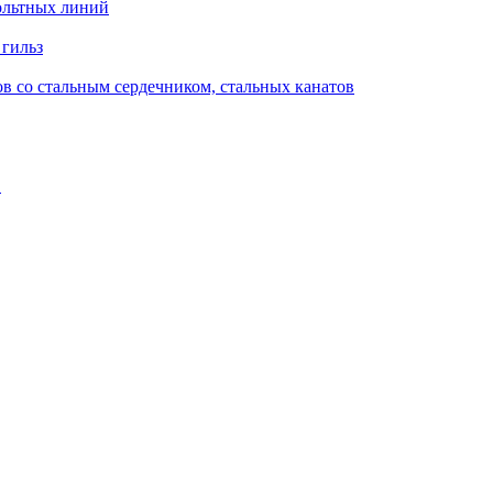
ольтных линий
 гильз
в со стальным сердечником, стальных канатов
в