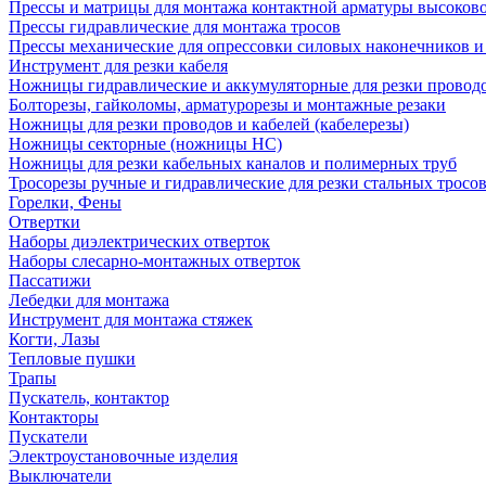
Прессы и матрицы для монтажа контактной арматуры высоков
Прессы гидравлические для монтажа тросов
Прессы механические для опрессовки силовых наконечников и
Инструмент для резки кабеля
Ножницы гидравлические и аккумуляторные для резки проводо
Болторезы, гайколомы, арматурорезы и монтажные резаки
Ножницы для резки проводов и кабелей (кабелерезы)
Ножницы секторные (ножницы НС)
Ножницы для резки кабельных каналов и полимерных труб
Тросорезы ручные и гидравлические для резки стальных тросо
Горелки, Фены
Отвертки
Наборы диэлектрических отверток
Наборы слесарно-монтажных отверток
Пассатижи
Лебедки для монтажа
Инструмент для монтажа стяжек
Когти, Лазы
Тепловые пушки
Трапы
Пускатель, контактор
Контакторы
Пускатели
Электроустановочные изделия
Выключатели