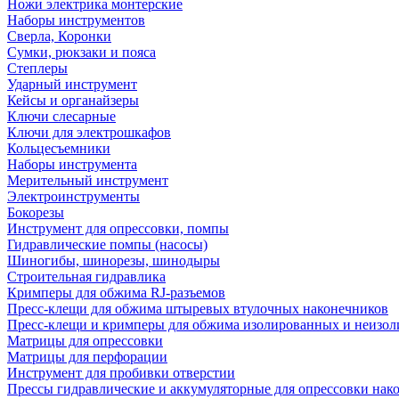
Ножи электрика монтерские
Наборы инструментов
Сверла, Коронки
Сумки, рюкзаки и пояса
Степлеры
Ударный инструмент
Кейсы и органайзеры
Ключи слесарные
Ключи для электрошкафов
Кольцесъемники
Наборы инструмента
Мерительный инструмент
Электроинструменты
Бокорезы
Инструмент для опрессовки, помпы
Гидравлические помпы (насосы)
Шиногибы, шинорезы, шинодыры
Строительная гидравлика
Кримперы для обжима RJ-разъемов
Пресс-клещи для обжима штыревых втулочных наконечников
Пресс-клещи и кримперы для обжима изолированных и неизо
Матрицы для опрессовки
Матрицы для перфорации
Инструмент для пробивки отверстии
Прессы гидравлические и аккумуляторные для опрессовки нако