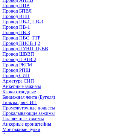
Провод АППВ
Провод ППВ
Провод БПВЛ
Провод ВПП
Провод ПВ-1, ПВ-3
Провод ПВ-1
Провод ПВ-3
Провод ПВС, ТТР
Провод ПНСВ 1,2
Провод ПУНП, ПуВВ
Провод ШВВП
Провод ПЭТВ-2
Провод РКГМ
Провод РПШ
Провод СИП
Арматура СИП
Анкерные зажимы
Блоки отводные
Бандажная лента (Бугеля)
Гильзы для СИП
Промежуточные подвесы
Прокалывающие зажимы
Плашечные зажимы
Анкерные кронштейны
Монтажные чулки