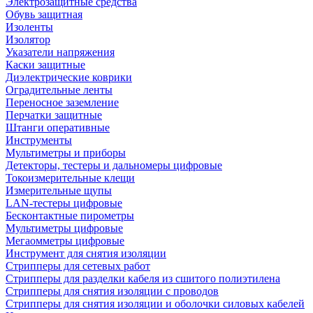
Электрозащитные средства
Обувь защитная
Изоленты
Изолятор
Указатели напряжения
Каски защитные
Диэлектрические коврики
Оградительные ленты
Переносное заземление
Перчатки защитные
Штанги оперативные
Инструменты
Мультиметры и приборы
Детекторы, тестеры и дальномеры цифровые
Токоизмерительные клещи
Измерительные щупы
LAN-тестеры цифровые
Бесконтактные пирометры
Мультиметры цифровые
Мегаомметры цифровые
Инструмент для снятия изоляции
Стрипперы для сетевых работ
Стрипперы для разделки кабеля из сшитого полиэтилена
Cтрипперы для снятия изоляции с проводов
Стрипперы для снятия изоляции и оболочки силовых кабелей