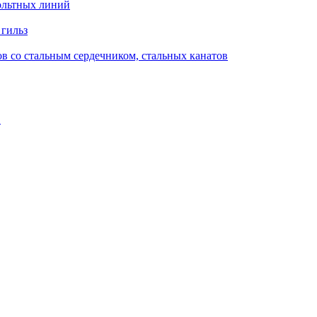
ольтных линий
 гильз
в со стальным сердечником, стальных канатов
в