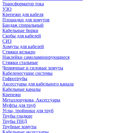
Трансформатор тока
УЗО
Крепежи для кабеля
Площадки для хомутов
Бандаж спиральный
Кабельные бирки
Cкобы для кабелей
СИЗ
Хомуты для кабелей
Стяжки велькро
Наклейки самоламинирующиеся
Стяжки стальные
Червячные и силовые хомуты
Кабеленесущие системы
Гофротрубы
Аксессуары для кабельного канала
Кабельные каналы
Крепежи
Металлорукова, Аксессуары
Муфты для труб
Углы, тройники для труб
Трубы гладкие
Трубы ПНД
Трубные хомуты
Кабельные аксессуары