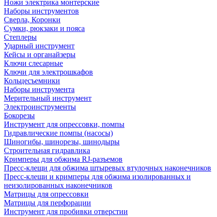
Ножи электрика монтерские
Наборы инструментов
Сверла, Коронки
Сумки, рюкзаки и пояса
Степлеры
Ударный инструмент
Кейсы и органайзеры
Ключи слесарные
Ключи для электрошкафов
Кольцесъемники
Наборы инструмента
Мерительный инструмент
Электроинструменты
Бокорезы
Инструмент для опрессовки, помпы
Гидравлические помпы (насосы)
Шиногибы, шинорезы, шинодыры
Строительная гидравлика
Кримперы для обжима RJ-разъемов
Пресс-клещи для обжима штыревых втулочных наконечников
Пресс-клещи и кримперы для обжима изолированных и
неизолированных наконечников
Матрицы для опрессовки
Матрицы для перфорации
Инструмент для пробивки отверстии