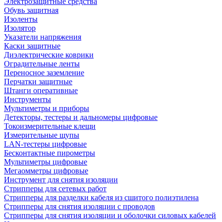
Электрозащитные средства
Обувь защитная
Изоленты
Изолятор
Указатели напряжения
Каски защитные
Диэлектрические коврики
Оградительные ленты
Переносное заземление
Перчатки защитные
Штанги оперативные
Инструменты
Мультиметры и приборы
Детекторы, тестеры и дальномеры цифровые
Токоизмерительные клещи
Измерительные щупы
LAN-тестеры цифровые
Бесконтактные пирометры
Мультиметры цифровые
Мегаомметры цифровые
Инструмент для снятия изоляции
Стрипперы для сетевых работ
Стрипперы для разделки кабеля из сшитого полиэтилена
Cтрипперы для снятия изоляции с проводов
Стрипперы для снятия изоляции и оболочки силовых кабелей