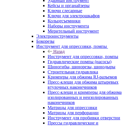
Ударный инструмент
Кейсы и органайзеры
Ключи слесарные
Ключи для электрошкафов
Кольцесъемники
Наборы инструмента
Мерительный инструмент
Электроинструменты
Бокорезы
Инструмент для опрессовки, помпы
Назад
Инструмент для опрессовки, помпы
Гидравлические помпы (насосы)
Шиногибы, шинорезы, шинодыры
Строительная гидравлика
Кримперы для обжима RJ-разъемов
Пресс-клещи для обжима штыревых
втулочных наконечников
Пресс-клещи и кримперы для обжима
изолированных и неизолированных
наконечников
Матрицы для опрессовки
Матрицы для перфорации
Инструмент для пробивки отверстии
Прессы гидравлические и