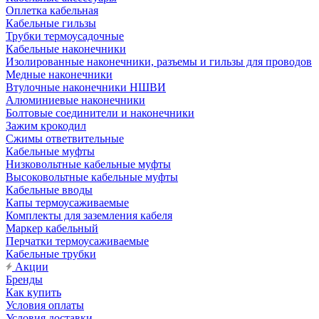
Оплетка кабельная
Кабельные гильзы
Трубки термоусадочные
Кабельные наконечники
Изолированные наконечники, разъемы и гильзы для проводов
Медные наконечники
Втулочные наконечники НШВИ
Алюминиевые наконечники
Болтовые соединители и наконечники
Зажим крокодил
Сжимы ответвительные
Кабельные муфты
Низковольтные кабельные муфты
Высоковольтные кабельные муфты
Кабельные вводы
Капы термоусаживаемые
Комплекты для заземления кабеля
Маркер кабельный
Перчатки термоусаживаемые
Кабельные трубки
Акции
Бренды
Как купить
Условия оплаты
Условия доставки