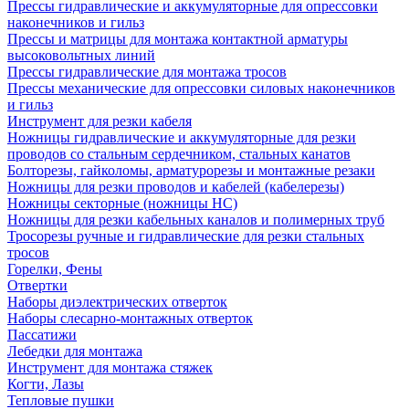
Прессы гидравлические и аккумуляторные для опрессовки
наконечников и гильз
Прессы и матрицы для монтажа контактной арматуры
высоковольтных линий
Прессы гидравлические для монтажа тросов
Прессы механические для опрессовки силовых наконечников
и гильз
Инструмент для резки кабеля
Ножницы гидравлические и аккумуляторные для резки
проводов со стальным сердечником, стальных канатов
Болторезы, гайколомы, арматурорезы и монтажные резаки
Ножницы для резки проводов и кабелей (кабелерезы)
Ножницы секторные (ножницы НС)
Ножницы для резки кабельных каналов и полимерных труб
Тросорезы ручные и гидравлические для резки стальных
тросов
Горелки, Фены
Отвертки
Наборы диэлектрических отверток
Наборы слесарно-монтажных отверток
Пассатижи
Лебедки для монтажа
Инструмент для монтажа стяжек
Когти, Лазы
Тепловые пушки