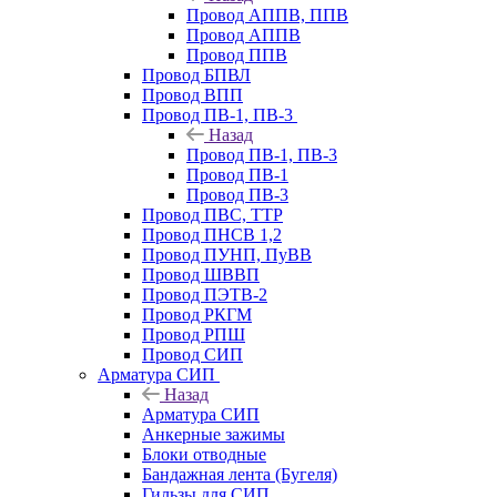
Провод АППВ, ППВ
Провод АППВ
Провод ППВ
Провод БПВЛ
Провод ВПП
Провод ПВ-1, ПВ-3
Назад
Провод ПВ-1, ПВ-3
Провод ПВ-1
Провод ПВ-3
Провод ПВС, ТТР
Провод ПНСВ 1,2
Провод ПУНП, ПуВВ
Провод ШВВП
Провод ПЭТВ-2
Провод РКГМ
Провод РПШ
Провод СИП
Арматура СИП
Назад
Арматура СИП
Анкерные зажимы
Блоки отводные
Бандажная лента (Бугеля)
Гильзы для СИП