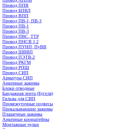
Провод АППВ
Провод ППВ
Провод БПВЛ
Провод ВПП
Провод ПВ-1, ПВ-3
Провод ПВ-1
Провод ПВ-3
Провод ПВС, ТТР
Провод ПНСВ 1,2
Провод ПУНП, ПуВВ
Провод ШВВП
Провод ПЭТВ-2
Провод РКГМ
Провод РПШ
Провод СИП
Арматура СИП
Анкерные зажимы
Блоки отводные
Бандажная лента (Бугеля)
Гильзы для СИП
Промежуточные подвесы
Прокалывающие зажимы
Плашечные зажимы
Анкерные кронштейны
Монтажные чулки