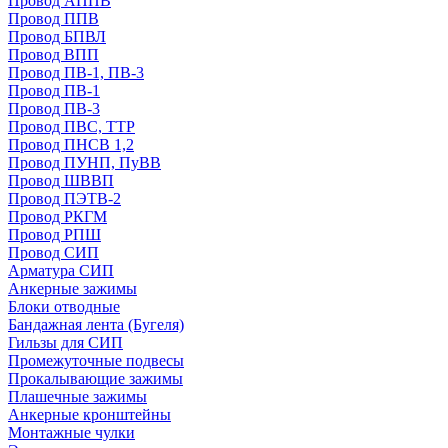
Провод АППВ
Провод ППВ
Провод БПВЛ
Провод ВПП
Провод ПВ-1, ПВ-3
Провод ПВ-1
Провод ПВ-3
Провод ПВС, ТТР
Провод ПНСВ 1,2
Провод ПУНП, ПуВВ
Провод ШВВП
Провод ПЭТВ-2
Провод РКГМ
Провод РПШ
Провод СИП
Арматура СИП
Анкерные зажимы
Блоки отводные
Бандажная лента (Бугеля)
Гильзы для СИП
Промежуточные подвесы
Прокалывающие зажимы
Плашечные зажимы
Анкерные кронштейны
Монтажные чулки