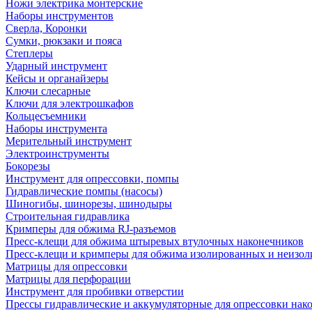
Ножи электрика монтерские
Наборы инструментов
Сверла, Коронки
Сумки, рюкзаки и пояса
Степлеры
Ударный инструмент
Кейсы и органайзеры
Ключи слесарные
Ключи для электрошкафов
Кольцесъемники
Наборы инструмента
Мерительный инструмент
Электроинструменты
Бокорезы
Инструмент для опрессовки, помпы
Гидравлические помпы (насосы)
Шиногибы, шинорезы, шинодыры
Строительная гидравлика
Кримперы для обжима RJ-разъемов
Пресс-клещи для обжима штыревых втулочных наконечников
Пресс-клещи и кримперы для обжима изолированных и неизо
Матрицы для опрессовки
Матрицы для перфорации
Инструмент для пробивки отверстии
Прессы гидравлические и аккумуляторные для опрессовки нако