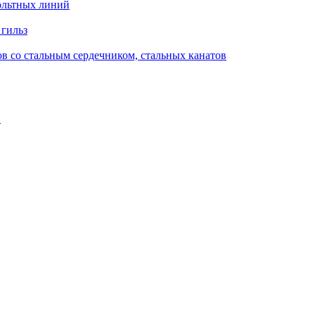
ольтных линий
 гильз
в со стальным сердечником, стальных канатов
в