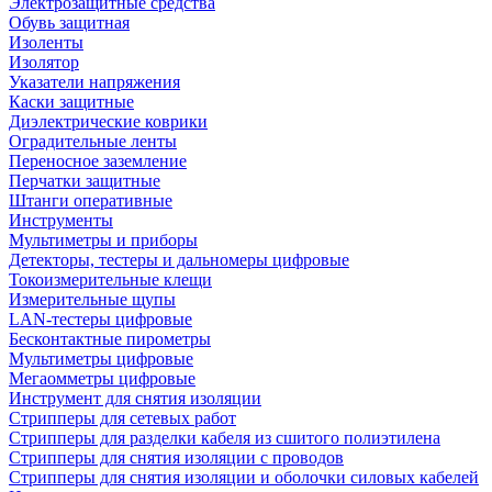
Электрозащитные средства
Обувь защитная
Изоленты
Изолятор
Указатели напряжения
Каски защитные
Диэлектрические коврики
Оградительные ленты
Переносное заземление
Перчатки защитные
Штанги оперативные
Инструменты
Мультиметры и приборы
Детекторы, тестеры и дальномеры цифровые
Токоизмерительные клещи
Измерительные щупы
LAN-тестеры цифровые
Бесконтактные пирометры
Мультиметры цифровые
Мегаомметры цифровые
Инструмент для снятия изоляции
Стрипперы для сетевых работ
Стрипперы для разделки кабеля из сшитого полиэтилена
Cтрипперы для снятия изоляции с проводов
Стрипперы для снятия изоляции и оболочки силовых кабелей