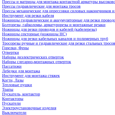
Прессы и матрицы для монтажа контактной арматуры высоков
Прессы гидравлические для монтажа тросов
Прессы механические для опрессовки силовых наконечников и
Инструмент для резки кабеля
Ножницы гидравлические и аккумуляторные для резки проводо
Болторезы, гайколомы, арматурорезы и монтажные резаки
Ножницы для резки проводов и кабелей (кабелерезы)
Ножницы секторные (ножницы НС)
Ножницы для резки кабельных каналов и полимерных труб
Тросорезы ручные и гидравлические для резки стальных тросо
Горелки, Фены
Отвертки
Наборы диэлектрических отверток
Наборы слесарно-монтажных отверток
Пассатижи
Лебедки для монтажа
Инструмент для монтажа стяжек
Когти, Лазы
Тепловые пушки
Трапы
Пускатель, контактор
Контакторы
Пускатели
Электроустановочные изделия
Выключатели