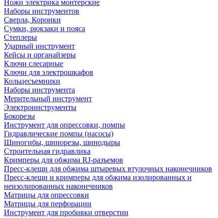
Ножи электрика монтерские
Наборы инструментов
Сверла, Коронки
Сумки, рюкзаки и пояса
Степлеры
Ударный инструмент
Кейсы и органайзеры
Ключи слесарные
Ключи для электрошкафов
Кольцесъемники
Наборы инструмента
Мерительный инструмент
Электроинструменты
Бокорезы
Инструмент для опрессовки, помпы
Гидравлические помпы (насосы)
Шиногибы, шинорезы, шинодыры
Строительная гидравлика
Кримперы для обжима RJ-разъемов
Пресс-клещи для обжима штыревых втулочных наконечников
Пресс-клещи и кримперы для обжима изолированных и
неизолированных наконечников
Матрицы для опрессовки
Матрицы для перфорации
Инструмент для пробивки отверстии