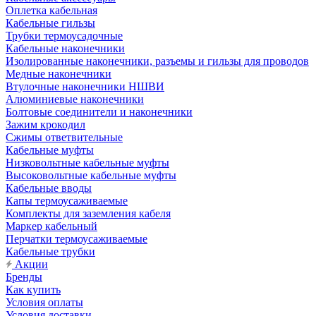
Оплетка кабельная
Кабельные гильзы
Трубки термоусадочные
Кабельные наконечники
Изолированные наконечники, разъемы и гильзы для проводов
Медные наконечники
Втулочные наконечники НШВИ
Алюминиевые наконечники
Болтовые соединители и наконечники
Зажим крокодил
Сжимы ответвительные
Кабельные муфты
Низковольтные кабельные муфты
Высоковольтные кабельные муфты
Кабельные вводы
Капы термоусаживаемые
Комплекты для заземления кабеля
Маркер кабельный
Перчатки термоусаживаемые
Кабельные трубки
Акции
Бренды
Как купить
Условия оплаты
Условия доставки