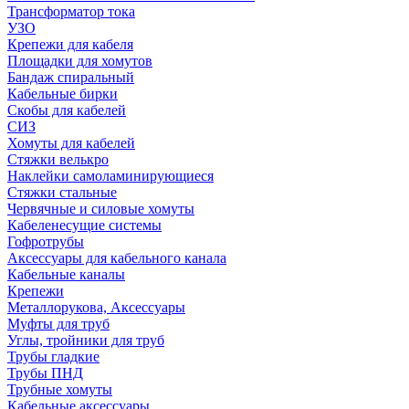
Трансформатор тока
УЗО
Крепежи для кабеля
Площадки для хомутов
Бандаж спиральный
Кабельные бирки
Cкобы для кабелей
СИЗ
Хомуты для кабелей
Стяжки велькро
Наклейки самоламинирующиеся
Стяжки стальные
Червячные и силовые хомуты
Кабеленесущие системы
Гофротрубы
Аксессуары для кабельного канала
Кабельные каналы
Крепежи
Металлорукова, Аксессуары
Муфты для труб
Углы, тройники для труб
Трубы гладкие
Трубы ПНД
Трубные хомуты
Кабельные аксессуары