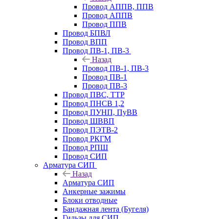
Провод АППВ, ППВ
Провод АППВ
Провод ППВ
Провод БПВЛ
Провод ВПП
Провод ПВ-1, ПВ-3
Назад
Провод ПВ-1, ПВ-3
Провод ПВ-1
Провод ПВ-3
Провод ПВС, ТТР
Провод ПНСВ 1,2
Провод ПУНП, ПуВВ
Провод ШВВП
Провод ПЭТВ-2
Провод РКГМ
Провод РПШ
Провод СИП
Арматура СИП
Назад
Арматура СИП
Анкерные зажимы
Блоки отводные
Бандажная лента (Бугеля)
Гильзы для СИП