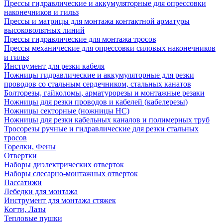
Прессы гидравлические и аккумуляторные для опрессовки
наконечников и гильз
Прессы и матрицы для монтажа контактной арматуры
высоковольтных линий
Прессы гидравлические для монтажа тросов
Прессы механические для опрессовки силовых наконечников
и гильз
Инструмент для резки кабеля
Ножницы гидравлические и аккумуляторные для резки
проводов со стальным сердечником, стальных канатов
Болторезы, гайколомы, арматурорезы и монтажные резаки
Ножницы для резки проводов и кабелей (кабелерезы)
Ножницы секторные (ножницы НС)
Ножницы для резки кабельных каналов и полимерных труб
Тросорезы ручные и гидравлические для резки стальных
тросов
Горелки, Фены
Отвертки
Наборы диэлектрических отверток
Наборы слесарно-монтажных отверток
Пассатижи
Лебедки для монтажа
Инструмент для монтажа стяжек
Когти, Лазы
Тепловые пушки