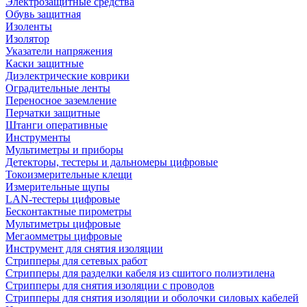
Электрозащитные средства
Обувь защитная
Изоленты
Изолятор
Указатели напряжения
Каски защитные
Диэлектрические коврики
Оградительные ленты
Переносное заземление
Перчатки защитные
Штанги оперативные
Инструменты
Мультиметры и приборы
Детекторы, тестеры и дальномеры цифровые
Токоизмерительные клещи
Измерительные щупы
LAN-тестеры цифровые
Бесконтактные пирометры
Мультиметры цифровые
Мегаомметры цифровые
Инструмент для снятия изоляции
Стрипперы для сетевых работ
Стрипперы для разделки кабеля из сшитого полиэтилена
Cтрипперы для снятия изоляции с проводов
Стрипперы для снятия изоляции и оболочки силовых кабелей