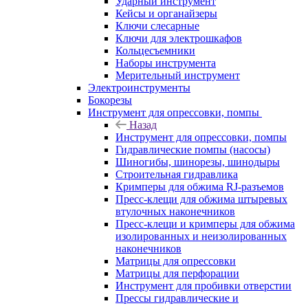
Ударный инструмент
Кейсы и органайзеры
Ключи слесарные
Ключи для электрошкафов
Кольцесъемники
Наборы инструмента
Мерительный инструмент
Электроинструменты
Бокорезы
Инструмент для опрессовки, помпы
Назад
Инструмент для опрессовки, помпы
Гидравлические помпы (насосы)
Шиногибы, шинорезы, шинодыры
Строительная гидравлика
Кримперы для обжима RJ-разъемов
Пресс-клещи для обжима штыревых
втулочных наконечников
Пресс-клещи и кримперы для обжима
изолированных и неизолированных
наконечников
Матрицы для опрессовки
Матрицы для перфорации
Инструмент для пробивки отверстии
Прессы гидравлические и