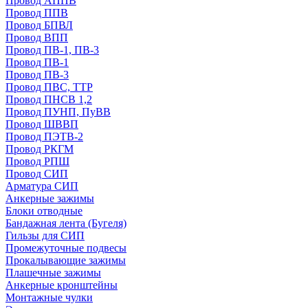
Провод АППВ
Провод ППВ
Провод БПВЛ
Провод ВПП
Провод ПВ-1, ПВ-3
Провод ПВ-1
Провод ПВ-3
Провод ПВС, ТТР
Провод ПНСВ 1,2
Провод ПУНП, ПуВВ
Провод ШВВП
Провод ПЭТВ-2
Провод РКГМ
Провод РПШ
Провод СИП
Арматура СИП
Анкерные зажимы
Блоки отводные
Бандажная лента (Бугеля)
Гильзы для СИП
Промежуточные подвесы
Прокалывающие зажимы
Плашечные зажимы
Анкерные кронштейны
Монтажные чулки