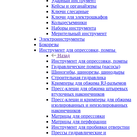
Ударный инструмент
Кейсы и органайзеры
Ключи слесарные
Ключи для электрошкафов
Кольцесъемники
Наборы инструмента
Мерительный инструмент
Электроинструменты
Бокорезы
Инструмент для опрессовки, помпы
Назад
Инструмент для опрессовки, помпы
Гидравлические помпы (насосы)
Шиногибы, шинорезы, шинодыры
Строительная гидравлика
Кримперы для обжима RJ-разъемов
Пресс-клещи для обжима штыревых
втулочных наконечников
Пресс-клещи и кримперы для обжима
изолированных и неизолированных
наконечников
Матрицы для опрессовки
Матрицы для перфорации
Инструмент для пробивки отверстии
Прессы гидравлические и