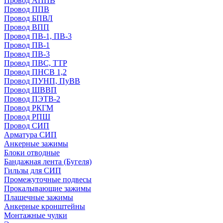
Провод АППВ
Провод ППВ
Провод БПВЛ
Провод ВПП
Провод ПВ-1, ПВ-3
Провод ПВ-1
Провод ПВ-3
Провод ПВС, ТТР
Провод ПНСВ 1,2
Провод ПУНП, ПуВВ
Провод ШВВП
Провод ПЭТВ-2
Провод РКГМ
Провод РПШ
Провод СИП
Арматура СИП
Анкерные зажимы
Блоки отводные
Бандажная лента (Бугеля)
Гильзы для СИП
Промежуточные подвесы
Прокалывающие зажимы
Плашечные зажимы
Анкерные кронштейны
Монтажные чулки