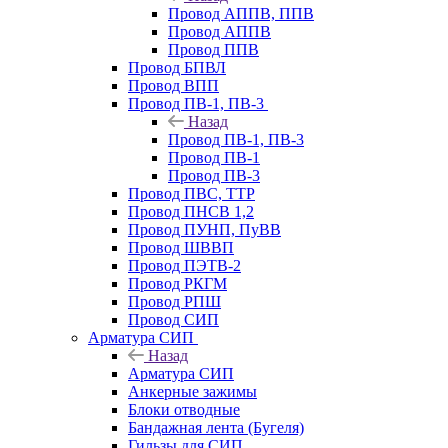
Провод АППВ, ППВ
Провод АППВ
Провод ППВ
Провод БПВЛ
Провод ВПП
Провод ПВ-1, ПВ-3
Назад
Провод ПВ-1, ПВ-3
Провод ПВ-1
Провод ПВ-3
Провод ПВС, ТТР
Провод ПНСВ 1,2
Провод ПУНП, ПуВВ
Провод ШВВП
Провод ПЭТВ-2
Провод РКГМ
Провод РПШ
Провод СИП
Арматура СИП
Назад
Арматура СИП
Анкерные зажимы
Блоки отводные
Бандажная лента (Бугеля)
Гильзы для СИП