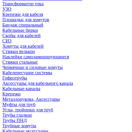
Трансформатор тока
УЗО
Крепежи для кабеля
Площадки для хомутов
Бандаж спиральный
Кабельные бирки
Cкобы для кабелей
СИЗ
Хомуты для кабелей
Стяжки велькро
Наклейки самоламинирующиеся
Стяжки стальные
Червячные и силовые хомуты
Кабеленесущие системы
Гофротрубы
Аксессуары для кабельного канала
Кабельные каналы
Крепежи
Металлорукова, Аксессуары
Муфты для труб
Углы, тройники для труб
Трубы гладкие
Трубы ПНД
Трубные хомуты
Кабельные аксессуары