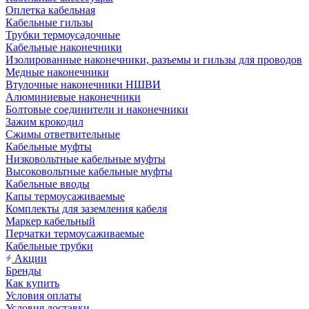
Оплетка кабельная
Кабельные гильзы
Трубки термоусадочные
Кабельные наконечники
Изолированные наконечники, разъемы и гильзы для проводов
Медные наконечники
Втулочные наконечники НШВИ
Алюминиевые наконечники
Болтовые соединители и наконечники
Зажим крокодил
Сжимы ответвительные
Кабельные муфты
Низковольтные кабельные муфты
Высоковольтные кабельные муфты
Кабельные вводы
Капы термоусаживаемые
Комплекты для заземления кабеля
Маркер кабельный
Перчатки термоусаживаемые
Кабельные трубки
Акции
Бренды
Как купить
Условия оплаты
Условия доставки