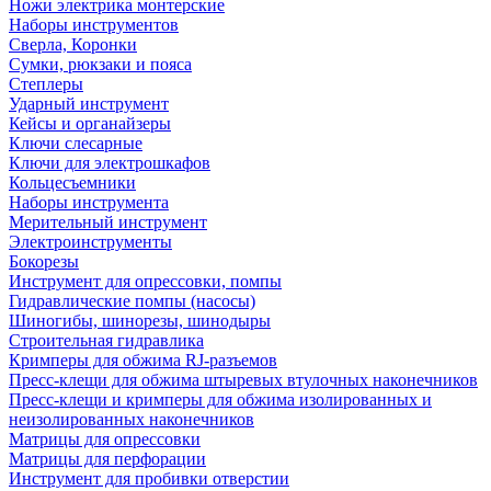
Ножи электрика монтерские
Наборы инструментов
Сверла, Коронки
Сумки, рюкзаки и пояса
Степлеры
Ударный инструмент
Кейсы и органайзеры
Ключи слесарные
Ключи для электрошкафов
Кольцесъемники
Наборы инструмента
Мерительный инструмент
Электроинструменты
Бокорезы
Инструмент для опрессовки, помпы
Гидравлические помпы (насосы)
Шиногибы, шинорезы, шинодыры
Строительная гидравлика
Кримперы для обжима RJ-разъемов
Пресс-клещи для обжима штыревых втулочных наконечников
Пресс-клещи и кримперы для обжима изолированных и
неизолированных наконечников
Матрицы для опрессовки
Матрицы для перфорации
Инструмент для пробивки отверстии