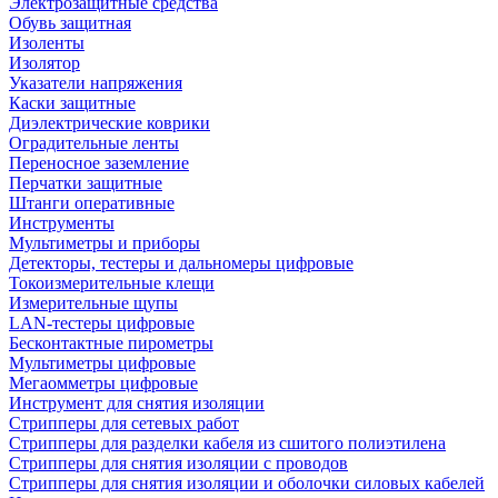
Электрозащитные средства
Обувь защитная
Изоленты
Изолятор
Указатели напряжения
Каски защитные
Диэлектрические коврики
Оградительные ленты
Переносное заземление
Перчатки защитные
Штанги оперативные
Инструменты
Мультиметры и приборы
Детекторы, тестеры и дальномеры цифровые
Токоизмерительные клещи
Измерительные щупы
LAN-тестеры цифровые
Бесконтактные пирометры
Мультиметры цифровые
Мегаомметры цифровые
Инструмент для снятия изоляции
Стрипперы для сетевых работ
Стрипперы для разделки кабеля из сшитого полиэтилена
Cтрипперы для снятия изоляции с проводов
Стрипперы для снятия изоляции и оболочки силовых кабелей