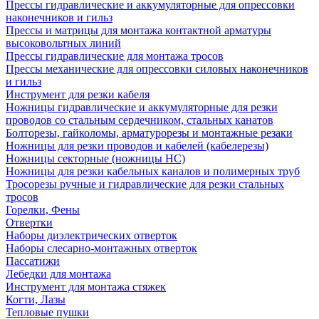
Прессы гидравлические и аккумуляторные для опрессовки
наконечников и гильз
Прессы и матрицы для монтажа контактной арматуры
высоковольтных линий
Прессы гидравлические для монтажа тросов
Прессы механические для опрессовки силовых наконечников
и гильз
Инструмент для резки кабеля
Ножницы гидравлические и аккумуляторные для резки
проводов со стальным сердечником, стальных канатов
Болторезы, гайколомы, арматурорезы и монтажные резаки
Ножницы для резки проводов и кабелей (кабелерезы)
Ножницы секторные (ножницы НС)
Ножницы для резки кабельных каналов и полимерных труб
Тросорезы ручные и гидравлические для резки стальных
тросов
Горелки, Фены
Отвертки
Наборы диэлектрических отверток
Наборы слесарно-монтажных отверток
Пассатижи
Лебедки для монтажа
Инструмент для монтажа стяжек
Когти, Лазы
Тепловые пушки