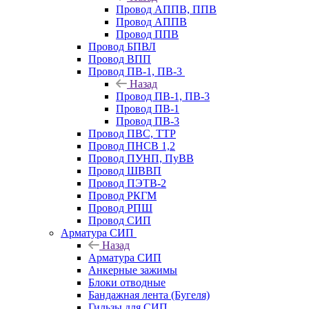
Провод АППВ, ППВ
Провод АППВ
Провод ППВ
Провод БПВЛ
Провод ВПП
Провод ПВ-1, ПВ-3
Назад
Провод ПВ-1, ПВ-3
Провод ПВ-1
Провод ПВ-3
Провод ПВС, ТТР
Провод ПНСВ 1,2
Провод ПУНП, ПуВВ
Провод ШВВП
Провод ПЭТВ-2
Провод РКГМ
Провод РПШ
Провод СИП
Арматура СИП
Назад
Арматура СИП
Анкерные зажимы
Блоки отводные
Бандажная лента (Бугеля)
Гильзы для СИП