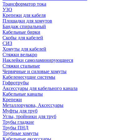
Трансформатор тока
УЗО
Крепежи для кабеля
Площадки для хомутов
Бандаж спиральный
Кабельные бирки
Cкобы для кабелей
СИЗ
Хомуты для кабелей
Стяжки велькро
Наклейки самоламинирующиеся
Стяжки стальные
Червячные и силовые хомуты
Кабеленесущие системы
Гофротрубы
Аксессуары для кабельного канала
Кабельные каналы
Крепежи
Металлорукова, Аксессуары
Муфты для труб
Углы, тройники для труб
Трубы гладкие
Трубы ПНД
Трубные хомуты
Кабельные аксессуары