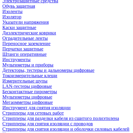
Электрозащитные средства
Обувь защитная
Изоленты
Изолятор
Указатели напряжения
Каски защитные
Диэлектрические коврики
Оградительные ленты
Переносное заземление
Перчатки защитные
Штанги оперативные
Инструменты
Мультиметры и приборы
Детекторы, тестеры и дальномеры цифровые
Токоизмерительные клещи
Измерительные щупы
LAN-тестеры цифровые
Бесконтактные пирометры
Мультиметры цифровые
Мегаомметры цифровые
Инструмент для снятия изоляции
Стрипперы для сетевых работ
Стрипперы для разделки кабеля из сшитого полиэтилена
Cтрипперы для снятия изоляции с проводов
Стрипперы для снятия изоляции и оболочки силовых кабелей