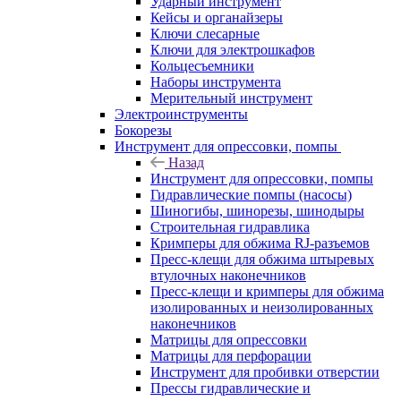
Ударный инструмент
Кейсы и органайзеры
Ключи слесарные
Ключи для электрошкафов
Кольцесъемники
Наборы инструмента
Мерительный инструмент
Электроинструменты
Бокорезы
Инструмент для опрессовки, помпы
Назад
Инструмент для опрессовки, помпы
Гидравлические помпы (насосы)
Шиногибы, шинорезы, шинодыры
Строительная гидравлика
Кримперы для обжима RJ-разъемов
Пресс-клещи для обжима штыревых
втулочных наконечников
Пресс-клещи и кримперы для обжима
изолированных и неизолированных
наконечников
Матрицы для опрессовки
Матрицы для перфорации
Инструмент для пробивки отверстии
Прессы гидравлические и