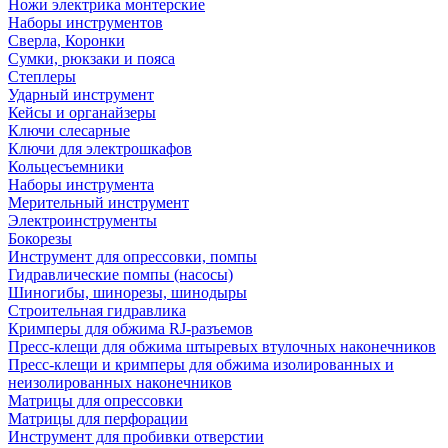
Ножи электрика монтерские
Наборы инструментов
Сверла, Коронки
Сумки, рюкзаки и пояса
Степлеры
Ударный инструмент
Кейсы и органайзеры
Ключи слесарные
Ключи для электрошкафов
Кольцесъемники
Наборы инструмента
Мерительный инструмент
Электроинструменты
Бокорезы
Инструмент для опрессовки, помпы
Гидравлические помпы (насосы)
Шиногибы, шинорезы, шинодыры
Строительная гидравлика
Кримперы для обжима RJ-разъемов
Пресс-клещи для обжима штыревых втулочных наконечников
Пресс-клещи и кримперы для обжима изолированных и
неизолированных наконечников
Матрицы для опрессовки
Матрицы для перфорации
Инструмент для пробивки отверстии