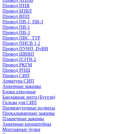
Провод АППВ
Провод ППВ
Провод БПВЛ
Провод ВПП
Провод ПВ-1, ПВ-3
Провод ПВ-1
Провод ПВ-3
Провод ПВС, ТТР
Провод ПНСВ 1,2
Провод ПУНП, ПуВВ
Провод ШВВП
Провод ПЭТВ-2
Провод РКГМ
Провод РПШ
Провод СИП
Арматура СИП
Анкерные зажимы
Блоки отводные
Бандажная лента (Бугеля)
Гильзы для СИП
Промежуточные подвесы
Прокалывающие зажимы
Плашечные зажимы
Анкерные кронштейны
Монтажные чулки