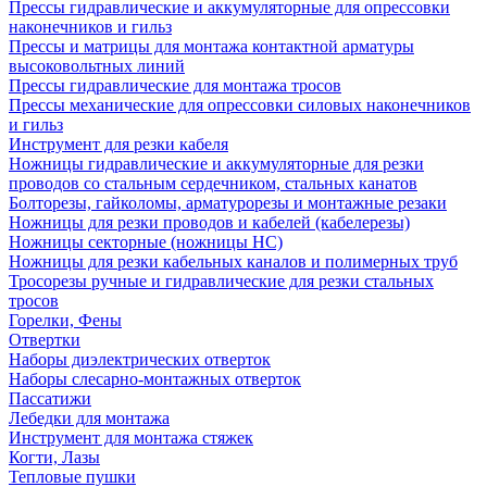
Прессы гидравлические и аккумуляторные для опрессовки
наконечников и гильз
Прессы и матрицы для монтажа контактной арматуры
высоковольтных линий
Прессы гидравлические для монтажа тросов
Прессы механические для опрессовки силовых наконечников
и гильз
Инструмент для резки кабеля
Ножницы гидравлические и аккумуляторные для резки
проводов со стальным сердечником, стальных канатов
Болторезы, гайколомы, арматурорезы и монтажные резаки
Ножницы для резки проводов и кабелей (кабелерезы)
Ножницы секторные (ножницы НС)
Ножницы для резки кабельных каналов и полимерных труб
Тросорезы ручные и гидравлические для резки стальных
тросов
Горелки, Фены
Отвертки
Наборы диэлектрических отверток
Наборы слесарно-монтажных отверток
Пассатижи
Лебедки для монтажа
Инструмент для монтажа стяжек
Когти, Лазы
Тепловые пушки