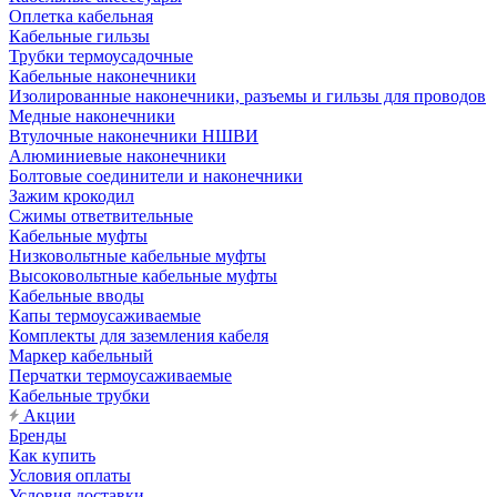
Оплетка кабельная
Кабельные гильзы
Трубки термоусадочные
Кабельные наконечники
Изолированные наконечники, разъемы и гильзы для проводов
Медные наконечники
Втулочные наконечники НШВИ
Алюминиевые наконечники
Болтовые соединители и наконечники
Зажим крокодил
Сжимы ответвительные
Кабельные муфты
Низковольтные кабельные муфты
Высоковольтные кабельные муфты
Кабельные вводы
Капы термоусаживаемые
Комплекты для заземления кабеля
Маркер кабельный
Перчатки термоусаживаемые
Кабельные трубки
Акции
Бренды
Как купить
Условия оплаты
Условия доставки