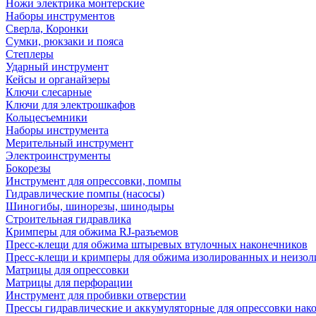
Ножи электрика монтерские
Наборы инструментов
Сверла, Коронки
Сумки, рюкзаки и пояса
Степлеры
Ударный инструмент
Кейсы и органайзеры
Ключи слесарные
Ключи для электрошкафов
Кольцесъемники
Наборы инструмента
Мерительный инструмент
Электроинструменты
Бокорезы
Инструмент для опрессовки, помпы
Гидравлические помпы (насосы)
Шиногибы, шинорезы, шинодыры
Строительная гидравлика
Кримперы для обжима RJ-разъемов
Пресс-клещи для обжима штыревых втулочных наконечников
Пресс-клещи и кримперы для обжима изолированных и неизо
Матрицы для опрессовки
Матрицы для перфорации
Инструмент для пробивки отверстии
Прессы гидравлические и аккумуляторные для опрессовки нако