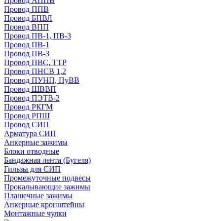
Провод АППВ
Провод ППВ
Провод БПВЛ
Провод ВПП
Провод ПВ-1, ПВ-3
Провод ПВ-1
Провод ПВ-3
Провод ПВС, ТТР
Провод ПНСВ 1,2
Провод ПУНП, ПуВВ
Провод ШВВП
Провод ПЭТВ-2
Провод РКГМ
Провод РПШ
Провод СИП
Арматура СИП
Анкерные зажимы
Блоки отводные
Бандажная лента (Бугеля)
Гильзы для СИП
Промежуточные подвесы
Прокалывающие зажимы
Плашечные зажимы
Анкерные кронштейны
Монтажные чулки