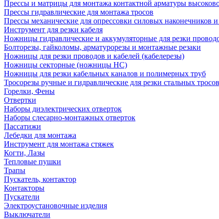
Прессы и матрицы для монтажа контактной арматуры высоков
Прессы гидравлические для монтажа тросов
Прессы механические для опрессовки силовых наконечников и
Инструмент для резки кабеля
Ножницы гидравлические и аккумуляторные для резки проводо
Болторезы, гайколомы, арматурорезы и монтажные резаки
Ножницы для резки проводов и кабелей (кабелерезы)
Ножницы секторные (ножницы НС)
Ножницы для резки кабельных каналов и полимерных труб
Тросорезы ручные и гидравлические для резки стальных тросо
Горелки, Фены
Отвертки
Наборы диэлектрических отверток
Наборы слесарно-монтажных отверток
Пассатижи
Лебедки для монтажа
Инструмент для монтажа стяжек
Когти, Лазы
Тепловые пушки
Трапы
Пускатель, контактор
Контакторы
Пускатели
Электроустановочные изделия
Выключатели