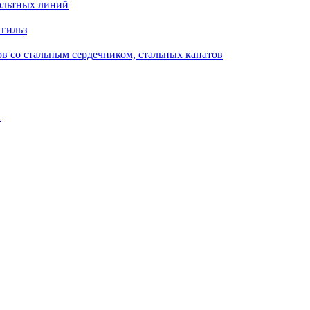
ольтных линий
 гильз
в со стальным сердечником, стальных канатов
в