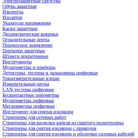
Электрозащитные средства
Обувь защитная
Изоленты
Изолятор
Указатели напряжения
Каски защитные
Диэлектрические коврики
Оградительные ленты
Переносное заземление
Перчатки защитные
Штанги оперативные
Инструменты
Мультиметры и приборы
Детекторы, тестеры и дальномеры цифровые
Токоизмерительные клещи
Измерительные щупы
LAN-тестеры цифровые
Бесконтактные пирометры
Мультиметры цифровые
Мегаомметры цифровые
Инструмент для снятия изоляции
Стрипперы для сетевых работ
Стрипперы для разделки кабеля из сшитого полиэтилена
Cтрипперы для снятия изоляции с проводов
Стрипперы для снятия изоляции и оболочки силовых кабелей