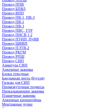
Провод АППВ
Провод ППВ
Провод БПВЛ
Провод ВПП
Провод ПВ-1, ПВ-3
Провод ПВ-1
Провод ПВ-3
Провод ПВС, ТТР
Провод ПНСВ 1,2
Провод ПУНП, ПуВВ
Провод ШВВП
Провод ПЭТВ-2
Провод РКГМ
Провод РПШ
Провод СИП
Арматура СИП
Анкерные зажимы
Блоки отводные
Бандажная лента (Бугеля)
Гильзы для СИП
Промежуточные подвесы
Прокалывающие зажимы
Плашечные зажимы
Анкерные кронштейны
Монтажные чулки