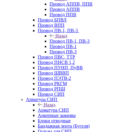
Провод АППВ, ППВ
Провод АППВ
Провод ППВ
Провод БПВЛ
Провод ВПП
Провод ПВ-1, ПВ-3
Назад
Провод ПВ-1, ПВ-3
Провод ПВ-1
Провод ПВ-3
Провод ПВС, ТТР
Провод ПНСВ 1,2
Провод ПУНП, ПуВВ
Провод ШВВП
Провод ПЭТВ-2
Провод РКГМ
Провод РПШ
Провод СИП
Арматура СИП
Назад
Арматура СИП
Анкерные зажимы
Блоки отводные
Бандажная лента (Бугеля)
Гильзы для СИП