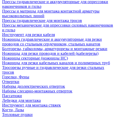
Прессы гидравлические и аккумуляторные для опрессовки
наконечников и гильз
Прессы и матрицы для монтажа контактной арматуры
высоковольтных линий
Прессы гидравлические для монтажа тросов
Прессы механические для опрессовки силовых наконечников
и гильз
Инструмент для резки кабеля
Ножницы гидравлические и аккумуляторные для резки
проводов со стальным сердечником, стальных канатов
Болторезы, гайколомы, арматурорезы и монтажные резаки
Ножницы для резки проводов и кабелей (кабелерезы)
Ножницы секторные (ножницы НС)
Ножницы для резки кабельных каналов и полимерных труб
Тросорезы ручные и гидравлические для резки стальных
тросов
Горелки, Фены
Отвертки
Наборы диэлектрических отверток
Наборы слесарно-монтажных отверток
Пассатижи
Лебедки для монтажа
Инструмент для монтажа стяжек
Когти, Лазы
Тепловые пушки