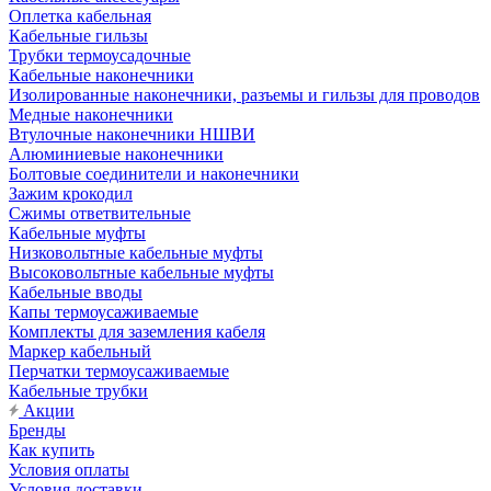
Оплетка кабельная
Кабельные гильзы
Трубки термоусадочные
Кабельные наконечники
Изолированные наконечники, разъемы и гильзы для проводов
Медные наконечники
Втулочные наконечники НШВИ
Алюминиевые наконечники
Болтовые соединители и наконечники
Зажим крокодил
Сжимы ответвительные
Кабельные муфты
Низковольтные кабельные муфты
Высоковольтные кабельные муфты
Кабельные вводы
Капы термоусаживаемые
Комплекты для заземления кабеля
Маркер кабельный
Перчатки термоусаживаемые
Кабельные трубки
Акции
Бренды
Как купить
Условия оплаты
Условия доставки