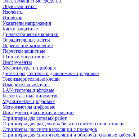
Электрозащитные средства
Обувь защитная
Изоленты
Изолятор
Указатели напряжения
Каски защитные
Диэлектрические коврики
Оградительные ленты
Переносное заземление
Перчатки защитные
Штанги оперативные
Инструменты
Мультиметры и приборы
Детекторы, тестеры и дальномеры цифровые
Токоизмерительные клещи
Измерительные щупы
LAN-тестеры цифровые
Бесконтактные пирометры
Мультиметры цифровые
Мегаомметры цифровые
Инструмент для снятия изоляции
Стрипперы для сетевых работ
Стрипперы для разделки кабеля из сшитого полиэтилена
Cтрипперы для снятия изоляции с проводов
Стрипперы для снятия изоляции и оболочки силовых кабелей