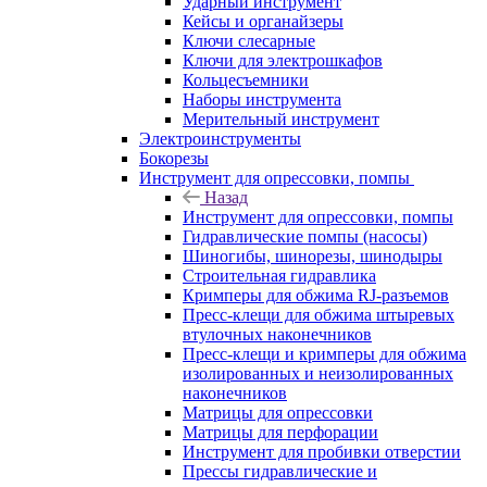
Ударный инструмент
Кейсы и органайзеры
Ключи слесарные
Ключи для электрошкафов
Кольцесъемники
Наборы инструмента
Мерительный инструмент
Электроинструменты
Бокорезы
Инструмент для опрессовки, помпы
Назад
Инструмент для опрессовки, помпы
Гидравлические помпы (насосы)
Шиногибы, шинорезы, шинодыры
Строительная гидравлика
Кримперы для обжима RJ-разъемов
Пресс-клещи для обжима штыревых
втулочных наконечников
Пресс-клещи и кримперы для обжима
изолированных и неизолированных
наконечников
Матрицы для опрессовки
Матрицы для перфорации
Инструмент для пробивки отверстии
Прессы гидравлические и