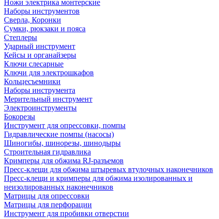
Ножи электрика монтерские
Наборы инструментов
Сверла, Коронки
Сумки, рюкзаки и пояса
Степлеры
Ударный инструмент
Кейсы и органайзеры
Ключи слесарные
Ключи для электрошкафов
Кольцесъемники
Наборы инструмента
Мерительный инструмент
Электроинструменты
Бокорезы
Инструмент для опрессовки, помпы
Гидравлические помпы (насосы)
Шиногибы, шинорезы, шинодыры
Строительная гидравлика
Кримперы для обжима RJ-разъемов
Пресс-клещи для обжима штыревых втулочных наконечников
Пресс-клещи и кримперы для обжима изолированных и
неизолированных наконечников
Матрицы для опрессовки
Матрицы для перфорации
Инструмент для пробивки отверстии