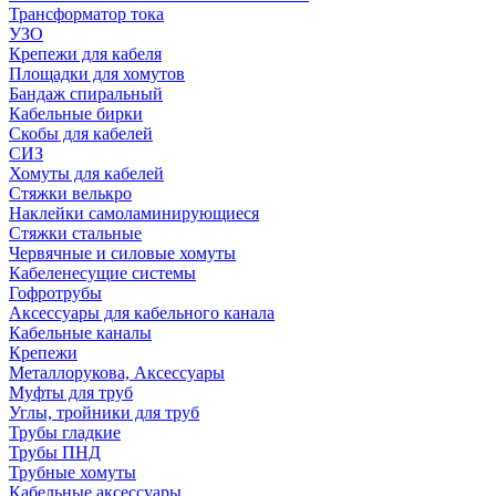
Трансформатор тока
УЗО
Крепежи для кабеля
Площадки для хомутов
Бандаж спиральный
Кабельные бирки
Cкобы для кабелей
СИЗ
Хомуты для кабелей
Стяжки велькро
Наклейки самоламинирующиеся
Стяжки стальные
Червячные и силовые хомуты
Кабеленесущие системы
Гофротрубы
Аксессуары для кабельного канала
Кабельные каналы
Крепежи
Металлорукова, Аксессуары
Муфты для труб
Углы, тройники для труб
Трубы гладкие
Трубы ПНД
Трубные хомуты
Кабельные аксессуары