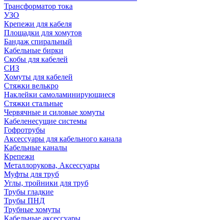
Трансформатор тока
УЗО
Крепежи для кабеля
Площадки для хомутов
Бандаж спиральный
Кабельные бирки
Cкобы для кабелей
СИЗ
Хомуты для кабелей
Стяжки велькро
Наклейки самоламинирующиеся
Стяжки стальные
Червячные и силовые хомуты
Кабеленесущие системы
Гофротрубы
Аксессуары для кабельного канала
Кабельные каналы
Крепежи
Металлорукова, Аксессуары
Муфты для труб
Углы, тройники для труб
Трубы гладкие
Трубы ПНД
Трубные хомуты
Кабельные аксессуары