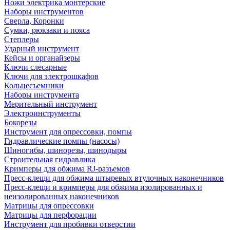
Ножи электрика монтерские
Наборы инструментов
Сверла, Коронки
Сумки, рюкзаки и пояса
Степлеры
Ударный инструмент
Кейсы и органайзеры
Ключи слесарные
Ключи для электрошкафов
Кольцесъемники
Наборы инструмента
Мерительный инструмент
Электроинструменты
Бокорезы
Инструмент для опрессовки, помпы
Гидравлические помпы (насосы)
Шиногибы, шинорезы, шинодыры
Строительная гидравлика
Кримперы для обжима RJ-разъемов
Пресс-клещи для обжима штыревых втулочных наконечников
Пресс-клещи и кримперы для обжима изолированных и
неизолированных наконечников
Матрицы для опрессовки
Матрицы для перфорации
Инструмент для пробивки отверстии