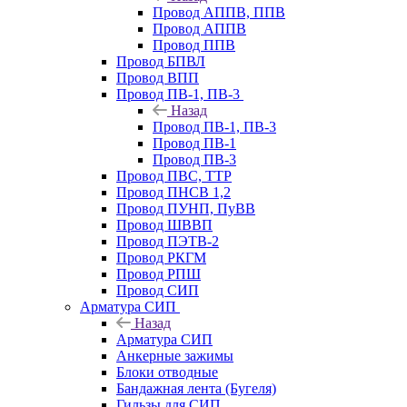
Провод АППВ, ППВ
Провод АППВ
Провод ППВ
Провод БПВЛ
Провод ВПП
Провод ПВ-1, ПВ-3
Назад
Провод ПВ-1, ПВ-3
Провод ПВ-1
Провод ПВ-3
Провод ПВС, ТТР
Провод ПНСВ 1,2
Провод ПУНП, ПуВВ
Провод ШВВП
Провод ПЭТВ-2
Провод РКГМ
Провод РПШ
Провод СИП
Арматура СИП
Назад
Арматура СИП
Анкерные зажимы
Блоки отводные
Бандажная лента (Бугеля)
Гильзы для СИП