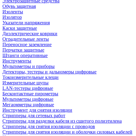
Электрозащитные средства
Обувь защитная
Изоленты
Изолятор
Указатели напряжения
Каски защитные
Диэлектрические коврики
Оградительные ленты
Переносное заземление
Перчатки защитные
Штанги оперативные
Инструменты
Мультиметры и приборы
Детекторы, тестеры и дальномеры цифровые
Токоизмерительные клещи
Измерительные щупы
LAN-тестеры цифровые
Бесконтактные пирометры
Мультиметры цифровые
Мегаомметры цифровые
Инструмент для снятия изоляции
Стрипперы для сетевых работ
Стрипперы для разделки кабеля из сшитого полиэтилена
Cтрипперы для снятия изоляции с проводов
Стрипперы для снятия изоляции и оболочки силовых кабелей