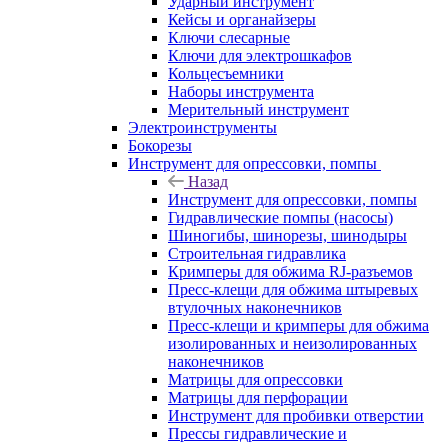
Ударный инструмент
Кейсы и органайзеры
Ключи слесарные
Ключи для электрошкафов
Кольцесъемники
Наборы инструмента
Мерительный инструмент
Электроинструменты
Бокорезы
Инструмент для опрессовки, помпы
Назад
Инструмент для опрессовки, помпы
Гидравлические помпы (насосы)
Шиногибы, шинорезы, шинодыры
Строительная гидравлика
Кримперы для обжима RJ-разъемов
Пресс-клещи для обжима штыревых
втулочных наконечников
Пресс-клещи и кримперы для обжима
изолированных и неизолированных
наконечников
Матрицы для опрессовки
Матрицы для перфорации
Инструмент для пробивки отверстии
Прессы гидравлические и