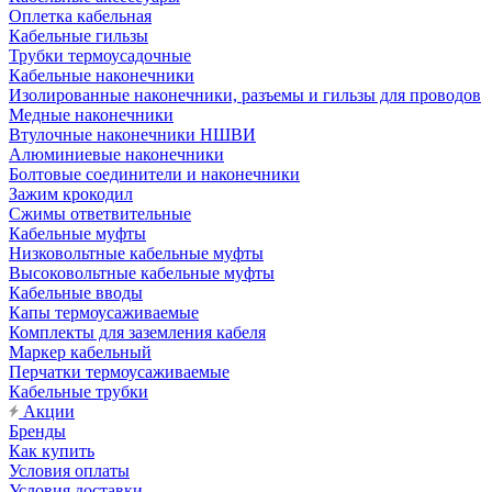
Оплетка кабельная
Кабельные гильзы
Трубки термоусадочные
Кабельные наконечники
Изолированные наконечники, разъемы и гильзы для проводов
Медные наконечники
Втулочные наконечники НШВИ
Алюминиевые наконечники
Болтовые соединители и наконечники
Зажим крокодил
Сжимы ответвительные
Кабельные муфты
Низковольтные кабельные муфты
Высоковольтные кабельные муфты
Кабельные вводы
Капы термоусаживаемые
Комплекты для заземления кабеля
Маркер кабельный
Перчатки термоусаживаемые
Кабельные трубки
Акции
Бренды
Как купить
Условия оплаты
Условия доставки