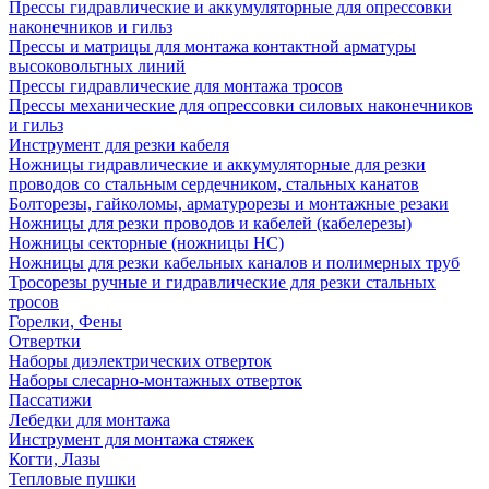
Прессы гидравлические и аккумуляторные для опрессовки
наконечников и гильз
Прессы и матрицы для монтажа контактной арматуры
высоковольтных линий
Прессы гидравлические для монтажа тросов
Прессы механические для опрессовки силовых наконечников
и гильз
Инструмент для резки кабеля
Ножницы гидравлические и аккумуляторные для резки
проводов со стальным сердечником, стальных канатов
Болторезы, гайколомы, арматурорезы и монтажные резаки
Ножницы для резки проводов и кабелей (кабелерезы)
Ножницы секторные (ножницы НС)
Ножницы для резки кабельных каналов и полимерных труб
Тросорезы ручные и гидравлические для резки стальных
тросов
Горелки, Фены
Отвертки
Наборы диэлектрических отверток
Наборы слесарно-монтажных отверток
Пассатижи
Лебедки для монтажа
Инструмент для монтажа стяжек
Когти, Лазы
Тепловые пушки