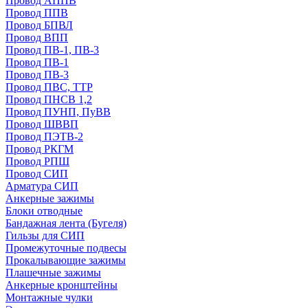
Провод АППВ
Провод ППВ
Провод БПВЛ
Провод ВПП
Провод ПВ-1, ПВ-3
Провод ПВ-1
Провод ПВ-3
Провод ПВС, ТТР
Провод ПНСВ 1,2
Провод ПУНП, ПуВВ
Провод ШВВП
Провод ПЭТВ-2
Провод РКГМ
Провод РПШ
Провод СИП
Арматура СИП
Анкерные зажимы
Блоки отводные
Бандажная лента (Бугеля)
Гильзы для СИП
Промежуточные подвесы
Прокалывающие зажимы
Плашечные зажимы
Анкерные кронштейны
Монтажные чулки